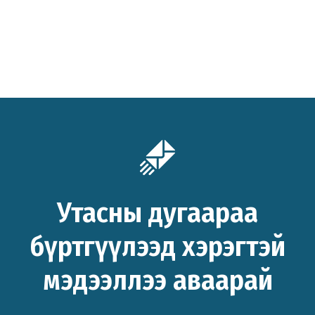
Утасны дугаараа
бүртгүүлээд хэрэгтэй
мэдээллээ аваарай