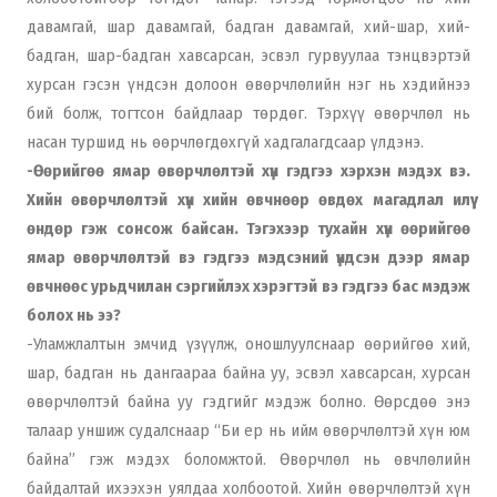
давамгай, шар давамгай, бадган давамгай, хий-шар, хий-
бадган, шар-бадган хавсарсан, эсвэл гурвуулаа тэнцвэртэй
хурсан гэсэн үндсэн долоон өвөрчлөлийн нэг нь хэдийнээ
бий болж, тогтсон байдлаар төрдөг. Тэрхүү өвөрчлөл нь
насан туршид нь өөрчлөгдөхгүй хадгалагдсаар үлдэнэ.
-Өөрийгөө ямар өвөрчлөлтэй хүн гэдгээ хэрхэн мэдэх вэ.
Хийн өвөрчлөлтэй хүн хийн өвчнөөр өвдөх магадлал илүү
өндөр гэж сонсож байсан. Тэгэхээр тухайн хүн өөрийгөө
ямар өвөрчлөлтэй вэ гэдгээ мэдсэний үндсэн дээр ямар
өвчнөөс урьдчилан сэргийлэх хэрэгтэй вэ гэдгээ бас мэдэж
болох нь ээ?
-Уламжлалтын эмчид үзүүлж, оношлуулснаар өөрийгөө хий,
шар, бадган нь дангаараа байна уу, эсвэл хавсарсан, хурсан
өвөрчлөлтэй байна уу гэдгийг мэдэж болно. Өөрсдөө энэ
талаар уншиж судалснаар “Би ер нь ийм өвөрчлөлтэй хүн юм
байна” гэж мэдэх боломжтой. Өвөрчлөл нь өвчлөлийн
байдалтай ихээхэн уялдаа холбоотой. Хийн өвөрчлөлтэй хүн