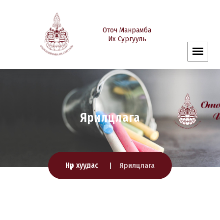
Оточ Манрамба
Их Сургууль
Ярилцлага
Нүүр хуудас
Ярилцлага