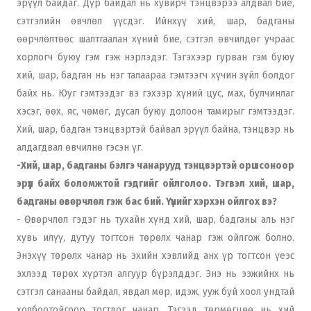
эрүүл байдаг. Дүр байдал нь хувирч тэнцвэрээ алдвал бие,
сэтгэлийн өвчлөл үүсдэг. Ийнхүү хий, шар, бадганы
өөрчлөлтөөс шалтгаалан хүний бие, сэтгэл өвчилдөг учраас
хорлогч буюу гэм гэж нэрлэдэг. Тэгэхээр гурван гэм буюу
хий, шар, бадган нь нэг талаараа гэмтээгч хүчин зүйл болдог
байх нь. Юуг гэмтээдэг вэ гэхээр хүний цус, мах, булчинлаг
хэсэг, өөх, яс, чөмөг, дусал буюу долоон тамирыг гэмтээдэг.
Хий, шар, бадган тэнцвэртэй байвал эрүүл байна, тэнцвэр нь
алдагдвал өвчилнө гэсэн үг.
-Хий, шар, бадганы бэлгэ чанарууд тэнцвэртэй оршсоноор
эрүүл байх боломжтой гэдгийг ойлголоо. Тэгвэл хий, шар,
бадганы өвөрчлөл гэж бас бий. Үүнийг хэрхэн ойлгох вэ?
- Өвөрчлөл гэдэг нь тухайн хүнд хий, шар, бадганы аль нэг
хувь илүү, дутуу тогтсон төрөлх чанар гэж ойлгож болно.
Энэхүү төрөлх чанар нь эхийн хэвлийд анх үр тогтсон үеэс
эхлээд төрөх хүртэл алгуур бүрэлддэг. Энэ нь ээжийнх нь
сэтгэл санааны байдал, явдал мөр, идэж, ууж буй хоол ундтай
холбоотойгоор тогтдог чанар. Тэгээд төрмөгцөө нь хий