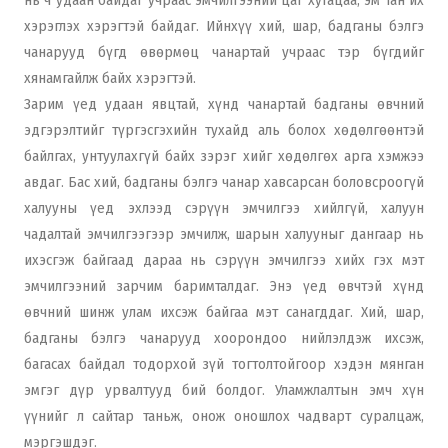
нь ч удаан байдаг учраас эмчилгээний цаг хугацаа, эм тан их
хэрэглэх хэрэгтэй байдаг. Ийнхүү хий, шар, бадганы бэлгэ
чанарууд бүгд өвөрмөц чанартай учраас тэр бүгдийг
хянамгайлж байх хэрэгтэй.
Зарим үед удаан явцтай, хүнд чанартай бадганы өвчний
эдгэрэлтийг түргэсгэхийн тухайд аль болох хөдөлгөөнтэй
байлгах, унтуулахгүй байх зэрэг хийг хөдөлгөх арга хэмжээ
авдаг. Бас хий, бадганы бэлгэ чанар хавсарсан боловсроогүй
халууны үед эхлээд сэрүүн эмчилгээ хийлгүй, халуун
чадалтай эмчилгээгээр эмчилж, шарын халууныг дангаар нь
ихэсгэж байгаад дараа нь сэрүүн эмчилгээ хийх гэх мэт
эмчилгээний зарчим баримталдаг. Энэ үед өвчтэй хүнд
өвчний шинж улам ихсэж байгаа мэт санагддаг. Хий, шар,
бадганы бэлгэ чанарууд хоорондоо нийлэлдэж ихсэж,
багасах байдал тодорхой зүй тогтолтойгоор хэдэн мянган
эмгэг дүр урвалтууд бий болдог. Уламжлалтын эмч хүн
үүнийг л сайтар таньж, онож оношлох чадварт суралцаж,
мэргэшдэг.