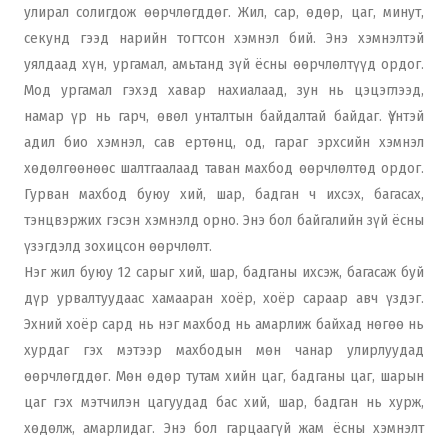
улирал солигдож өөрчлөгддөг. Жил, сар, өдөр, цаг, минут,
секунд гээд нарийн тогтсон хэмнэл бий. Энэ хэмнэлтэй
уялдаад хүн, ургамал, амьтанд зүй ёсны өөрчлөлтүүд ордог.
Мод ургамал гэхэд хавар нахиалаад, зун нь цэцэглээд,
намар үр нь гарч, өвөл унталтын байдалтай байдаг. Үүнтэй
адил био хэмнэл, сав ертөнц, од, гараг эрхсийн хэмнэл
хөдөлгөөнөөс шалтгаалаад таван махбод өөрчлөлтөд ордог.
Гурван махбод буюу хий, шар, бадган ч ихсэх, багасах,
тэнцвэржих гэсэн хэмнэлд орно. Энэ бол байгалийн зүй ёсны
үзэгдэлд зохицсон өөрчлөлт.
Нэг жил буюу 12 сарыг хий, шар, бадганы ихсэж, багасаж буй
дүр урвалтуудаас хамааран хоёр, хоёр сараар авч үздэг.
Эхний хоёр сард нь нэг махбод нь амарлиж байхад нөгөө нь
хурдаг гэх мэтээр махбодын мөн чанар улирлуудад
өөрчлөгддөг. Мөн өдөр тутам хийн цаг, бадганы цаг, шарын
цаг гэх мэтчилэн цагуудад бас хий, шар, бадган нь хурж,
хөдөлж, амарлидаг. Энэ бол гарцаагүй жам ёсны хэмнэлт