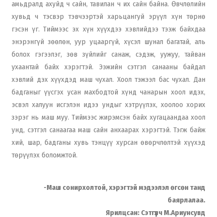
амьдралд ахуйд ч сайн, тавилан ч их сайн байна. Өвчлөлийн
хувьд ч тэсвэр тэвчээртэй харьцангуй эрүүл хүн төрнө
гэсэн үг. Тиймээс эх хүн хүүхдээ хэвлийдээ тээж байхдаа
энэрэнгүй зөөлөн, уур уцааргүй, хүсэл шунал багатай, аль
болох гэгээлэг, зөв зүйлийг санаж, сэдэж, уужуу, тайван
ухаантай байх хэрэгтэй. Ээжийн сэтгэл санааны байдал
хэвлий дэх хүүхдэд маш чухал. Хоол тэжээл бас чухал. Дан
бадганыг үүсгэх усан махбодтой хүнд чанарын хоол идэх,
эсвэл халуун исгэлэн идээ ундыг хэтрүүлэх, хоолоо хорих
зэрэг нь маш муу. Тиймээс жирэмсэн байх хугацаандаа хоол
унд, сэтгэл санаагаа маш сайн анхаарах хэрэгтэй. Тэгж байж
хий, шар, бадганы хувь тэнцүү хурсан өвөрчлөлтэй хүүхэд
төрүүлэх боломжтой.
-Маш сонирхолтой, хэрэгтэй мэдээлэл өгсөн танд
баярлалаа.
Ярилцсан: Сэтгүүлч М.Ариунсувд