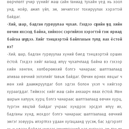
өөрчлөлт учир үүнийг маш сайн таниад тухайн үед нь хоол
унд, нойр, ажил үйл, эм, эмчилгээг тохируулах хэрэгтэй
байдаг.
-Хий, шар, бадган гурвуулаа чухал. Гэхдээ сүүлийн үед хийн
өвчин ихсээд байна, хийнээс сэргийлэх хэрэгтэй гэж яриад
байгаа шүү дээ. Хийг тэнцвэртэй байлгахын тулд яах ёстой
вэ?
-Хий, шар, бадган гурвуулаа хүний биед тэнцвэртэй орших
ёстой. Гэхдээ хийг яагаад илүү чухалчлаад байна вэ гэхээр
хийн хөнгөн, хөлбөрөмхий бэлгэ чанараас шалтгаалаад
аливаа өвчний эхлэлийг тавьж байдаг. Өвчин өрнөх явцыг ч
мөн хий даамжруулдаг бол эдгэх болон үхэл ч хийгээр
хураагддаг. Тиймээс хийг маш сайн анхаарч явах ёстой. Мөн
шарын халуун, хурц бэлгэ чанараас шалтгаалаад өвчин хурц,
түргэн явцтай байдаг учраас хүндрэх эрсдэл илүү их,
бадганы хүнд, мохдог бэлгэ чанараас шалтгаалаад өвчний
эмгэг зовуурь илэртлээ удаан хугацаанд үүсэж, бас эдгэрэлт