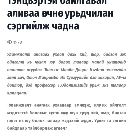
тэнцвэртэй байлгавал
аливаа өвчнөөс урьдчилан
сэргийлж чадна
1978
Уламжлалт анагаах ухаан дахь хий, шар, бадган гэх
ойлголт нь чухам юу болох талаар манай уншигчид
олонтоо асуудаг. Тиймээс Манба Дацан Нэгдсэн эмнэлгийн
зөвлөх эмч, Оточ Манрамба Их Сургуулийн дэд захирал, АУ-ы
доктор, дэд профессор Г.Одонцэцэгийг урьж энэ талаар
ярилцлаа.
-Уламжлалт анагаах ухаанаар эмчлүүлж, илүү их ойлголт
мэдлэгтэй болохыг хүссэн хүмүүс юун түрүүнд хий, шар, бадган
гэдэг нь юу болох талаар мэдэхийг хүсдэг. Үүнийг та энгийн
байдлаар тайлбарлаж өгөөч?