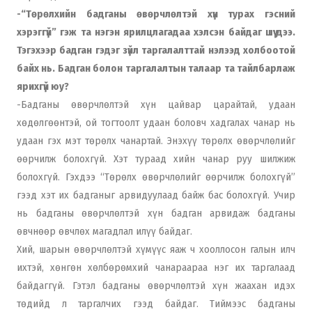
-“Төрөлхийн бадганы өвөрчлөлтэй хүн турах гэсний
хэрэггүй” гэж та нэгэн ярилцлагадаа хэлсэн байдаг шүү дээ.
Тэгэхээр бадган гэдэг зүйл таргалалттай нэлээд холбоотой
байх нь. Бадган болон таргалалтын талаар та тайлбарлаж
ярихгүй юу?
-Бадганы өвөрчлөлтэй хүн цайвар царайтай, удаан
хөдөлгөөнтэй, ой тогтоолт удаан боловч хадгалах чанар нь
удаан гэх мэт төрөлх чанартай. Энэхүү төрөлх өвөрчлөлийг
өөрчилж болохгүй. Хэт тураад хийн чанар руу шилжиж
болохгүй. Гэхдээ “Төрөлх өвөрчлөлийг өөрчилж болохгүй”
гээд хэт их бадганыг арвидуулаад байж бас болохгүй. Учир
нь бадганы өвөрчлөлтэй хүн бадган арвидаж бадганы
өвчнөөр өвчлөх магадлал илүү байдаг.
Хий, шарын өвөрчлөлтэй хүмүүс яаж ч хооллосон галын илч
ихтэй, хөнгөн хөлбөрөмхий чанараараа нэг их таргалаад
байдаггүй. Гэтэл бадганы өвөрчлөлтэй хүн жаахан идэх
төдийд л таргалчих гээд байдаг. Тиймээс бадганы