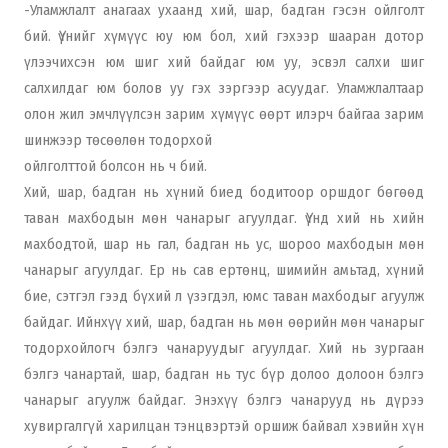
-Уламжлалт анагаах ухаанд хий, шар, бадган гэсэн ойлголт
бий. Үүнийг хүмүүс юу юм бол, хий гэхээр шааран дотор
үлээчихсэн юм шиг хий байдаг юм уу, эсвэл салхи шиг
салхилдаг юм болов уу гэх зэргээр асуудаг. Уламжлалтаар
олон жил эмчлүүлсэн зарим хүмүүс өөрт илэрч байгаа зарим
шинжээр төсөөлөн тодорхой
ойлголттой болсон нь ч бий.
Хий, шар, бадган нь хүний биед бодитоор оршдог бөгөөд
таван махбодын мөн чанарыг агуулдаг. Үүнд хий нь хийн
махбодтой, шар нь гал, бадган нь ус, шороо махбодын мөн
чанарыг агуулдаг. Ер нь сав ертөнц, шимийн амьтад, хүний
бие, сэтгэл гээд бүхий л үзэгдэл, юмс таван махбодыг агуулж
байдаг. Ийнхүү хий, шар, бадган нь мөн өөрийн мөн чанарыг
тодорхойлогч бэлгэ чанаруудыг агуулдаг. Хий нь зургаан
бэлгэ чанартай, шар, бадган нь тус бүр долоо долоон бэлгэ
чанарыг агуулж байдаг. Энэхүү бэлгэ чанарууд нь дүрээ
хувиргалгүй харилцан тэнцвэртэй оршиж байвал хэвийн хүн