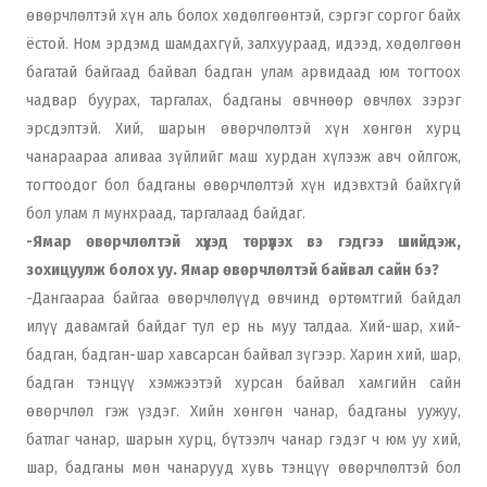
өвөрчлөлтэй хүн аль болох хөдөлгөөнтэй, сэргэг соргог байх
ёстой. Ном эрдэмд шамдахгүй, залхуураад, идээд, хөдөлгөөн
багатай байгаад байвал бадган улам арвидаад юм тогтоох
чадвар буурах, таргалах, бадганы өвчнөөр өвчлөх зэрэг
эрсдэлтэй. Хий, шарын өвөрчлөлтэй хүн хөнгөн хурц
чанараараа аливаа зүйлийг маш хурдан хүлээж авч ойлгож,
тогтоодог бол бадганы өвөрчлөлтэй хүн идэвхтэй байхгүй
бол улам л мунхраад, таргалаад байдаг.
-Ямар өвөрчлөлтэй хүүхэд төрүүлэх вэ гэдгээ шийдэж,
зохицуулж болох уу. Ямар өвөрчлөлтэй байвал сайн бэ?
-Дангаараа байгаа өвөрчлөлүүд өвчинд өртөмтгий байдал
илүү давамгай байдаг тул ер нь муу талдаа. Хий-шар, хий-
бадган, бадган-шар хавсарсан байвал зүгээр. Харин хий, шар,
бадган тэнцүү хэмжээтэй хурсан байвал хамгийн сайн
өвөрчлөл гэж үздэг. Хийн хөнгөн чанар, бадганы уужуу,
батлаг чанар, шарын хурц, бүтээлч чанар гэдэг ч юм уу хий,
шар, бадганы мөн чанарууд хувь тэнцүү өвөрчлөлтэй бол