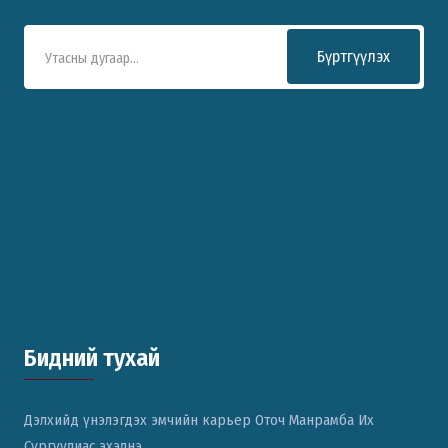
Бүртгүүлэх
Бидний тухай
Дэлхийд үнэлэгдэх эмчийн карьер Оточ Манрамба Их
Сургуулиас эхэлнэ