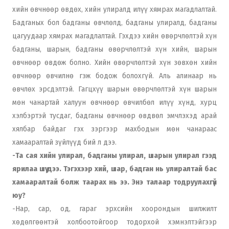
хийн өвчнөөр өвдөх, хийн улиралд илүү хямрах магадлалтай.
Бадганых бол бадганы өвчлөлд, бадганы улиралд, бадганы
цагуудаар хямрах магадлалтай. Гэхдээ хийн өвөрчлөлтэй хүн
бадганы, шарын, бадганы өвөрчлөлтэй хүн хийн, шарын
өвчнөөр өвдөж болно. Хийн өвөрчлөлтэй хүн зөвхөн хийн
өвчнөөр өвчилнө гэж бодож болохгүй. Аль алинаар нь
өвчлөх эрсдэлтэй. Гагцхүү шарын өвөрчлөлтэй хүн шарын
мөн чанартай халуун өвчнөөр өвчилбөл илүү хүнд, хурц
хэлбэртэй тусдаг, бадганы өвчнөөр өвдвөл эмчлэхэд арай
хялбар байдаг гэх зэргээр махбодын мөн чанараас
хамааралтай зүйлүүд бий л дээ.
-Та сая хийн улирал, бадганы улирал, шарын улирал гээд
ярилаа шүү дээ. Тэгэхээр хий, шар, бадган нь улиралтай бас
хамааралтай болж таарах нь ээ. Энэ талаар тодруулахгүй
юу?
-Нар, сар, од, гараг эрхсийн хоорондын шилжилт
хөдөлгөөнтэй холбоотойгоор тодорхой хэмнэлтэйгээр