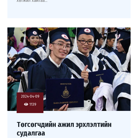
хөгжил хамгаа...
2024-04-09
1139
Төгсөгчдийн ажил эрхлэлтийн
судалгаа