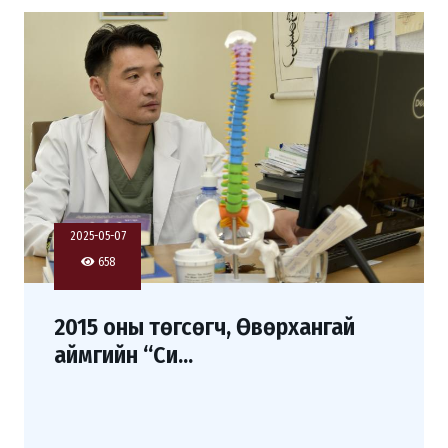
2025-05-07
658
2015 оны төгсөгч, Өвөрхангай
аймгийн “Си...