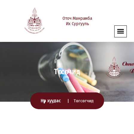
Оточ Манрамба
Их Сургууль
Төгсөгчид
Нүүр хуудас
Төгсөгчид