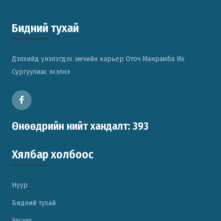
Бидний тухай
Дэлхийд үнэлэгдэх эмчийн карьер Оточ Манрамба Их
Сургуулиас эхэлнэ
Өнөөдрийн нийт хандалт: 393
Хялбар холбоос
Нүүр
Бидний тухай
Элсэлт