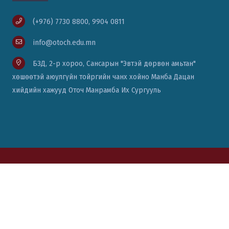
(+976) 7730 8800, 9904 0811
info@otoch.edu.mn
БЗД, 2-р хороо, Сансарын "Эвтэй дөрвөн амьтан"
хөшөөтэй аюулгүйн тойргийн чанх хойно Манба Дацан
хийдийн хажууд Оточ Манрамба Их Сургууль
© Вэб сайт бүтээсэн:
Цаст солюшн ХХК
76771111, 88014334