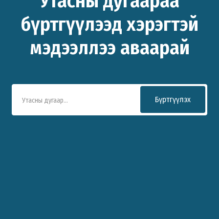
Утасны дугаараа
бүртгүүлээд хэрэгтэй
мэдээллээ аваарай
Бүртгүүлэх