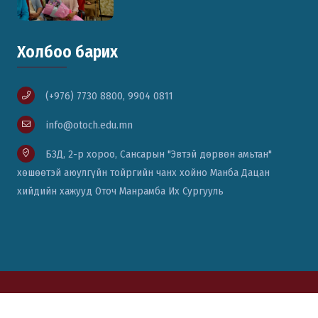
Холбоо барих
(+976) 7730 8800, 9904 0811
info@otoch.edu.mn
БЗД, 2-р хороо, Сансарын "Эвтэй дөрвөн амьтан"
хөшөөтэй аюулгүйн тойргийн чанх хойно Манба Дацан
хийдийн хажууд Оточ Манрамба Их Сургууль
© Вэб сайт бүтээсэн:
Цаст солюшн ХХК