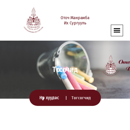
Оточ Манрамба
Их Сургууль
Төгсөгчид
Нүүр хуудас
Төгсөгчид