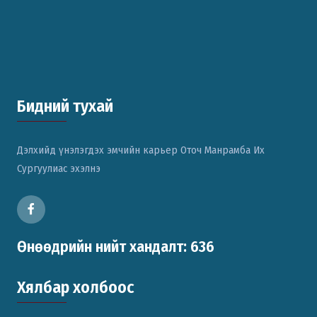
Бидний тухай
Дэлхийд үнэлэгдэх эмчийн карьер Оточ Манрамба Их
Сургуулиас эхэлнэ
Өнөөдрийн нийт хандалт: 636
Хялбар холбоос