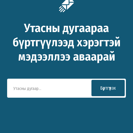
Утасны дугаараа
бүртгүүлээд хэрэгтэй
мэдээллээ аваарай
Бүртгүүлэх