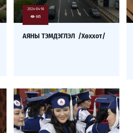
2024-04-16
685
АЯНЫ ТЭМДЭГЛЭЛ /Хөххот/