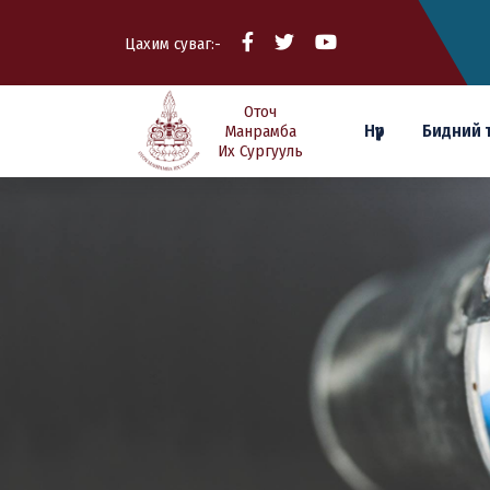
Цахим суваг:-
Оточ
Нүүр
Бидний 
Манрамба
Их Сургууль