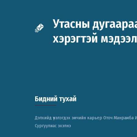
Утасны дугаара
хэрэгтэй мэдээ
Бидний тухай
Дэлхийд үнэлэгдэх эмчийн карьер Оточ Манрамба 
Сургуулиас эхэлнэ