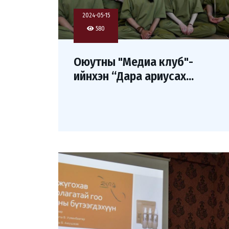
2024-05-15
580
Оюутны "Медиа клуб"-
ийнхэн “Дара ариусах...