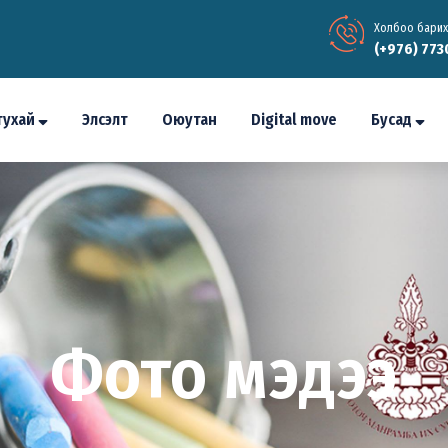
Холбоо барих
(+976) 773
тухай
Элсэлт
Оюутан
Digital move
Бусад
Фото мэдээ