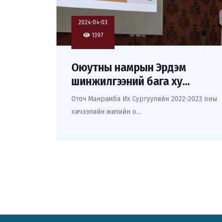
2024-04-03
1397
Оюутны намрын Эрдэм
шинжилгээний бага ху...
Оточ Манрамба Их Сургуулийн 2022-2023 оны
хичээлийн жилийн о...