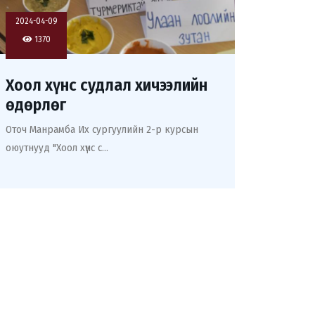
2024-04-09
1370
Хоол хүнс судлал хичээлийн
өдөрлөг
Оточ Манрамба Их сургуулийн 2-р курсын
оюутнууд "Хоол хүнс с...