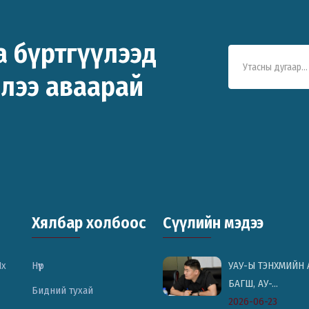
а бүртгүүлээд
ллээ аваарай
Хялбар холбоос
Сүүлийн мэдээ
Их
Нүүр
УАУ-Ы ТЭНХМИЙН 
БАГШ, АУ-...
Бидний тухай
2026-06-23