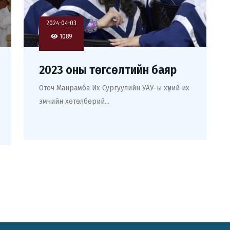
2024-04-03
1089
2023 оны төгсөлтийн баяр
Оточ Манрамба Их Сургуулийн УАУ-ы хүний их
эмчийн хөтөлбөрий...