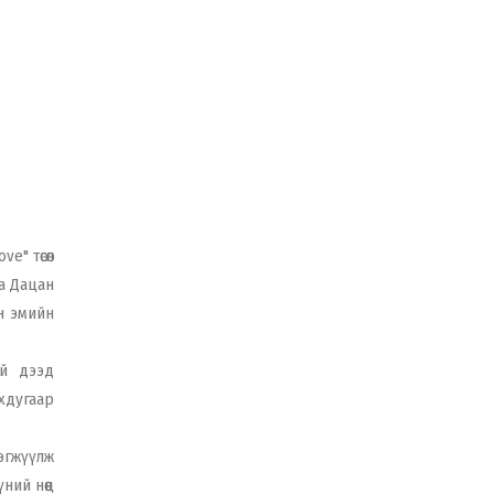
e" төсөл
а Дацан
н эмийн
эй дээд
нхдугаар
рэгжүүлж
ний нөөц