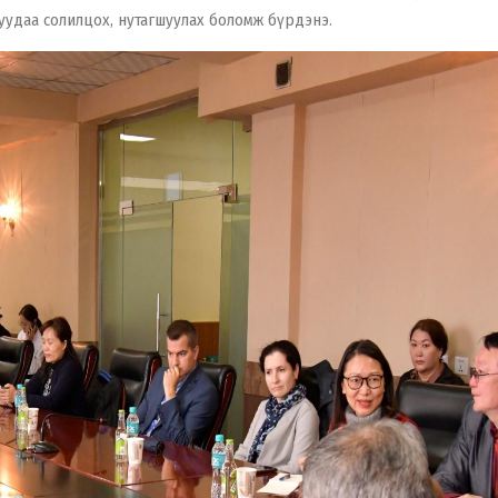
гуудаа солилцох, нутагшуулах боломж бүрдэнэ.