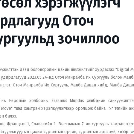
 төсөл хэрэгжүүлэгч
ирдлагууд Оточ
ургуульд зочиллоо
үжилттэй дээд боловсролын цахим шилжилтийг хурдасгах "Digital Mov
 удирдлагууд 2023.05.24-нд Оточ Манрамба Их Сургууль болон Манб
нэлэг, Оточ Манрамба Их Сургууль, Манба Дацан хийд, Манба Даца
.
нь Европын холбооны Erasmus Mundus хөтөлбөрийн санхүүжилтт
Move" төсөлд хамтран хэрэгжүүлэгчээр оролцож байна. Уг төслийн а
сэн билээ.
гууль, Францын 1, Славакийн 1, Вьетнамын 7 их сургууль хамран хэ
гууллагуудын цахим сургалтын орчин, сургалтын арга зүй, хөтөлбөр, хү