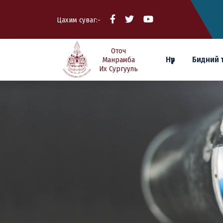
Цахим суваг:-
Оточ
Нүүр
Бидний 
Манрамба
Их Сургууль