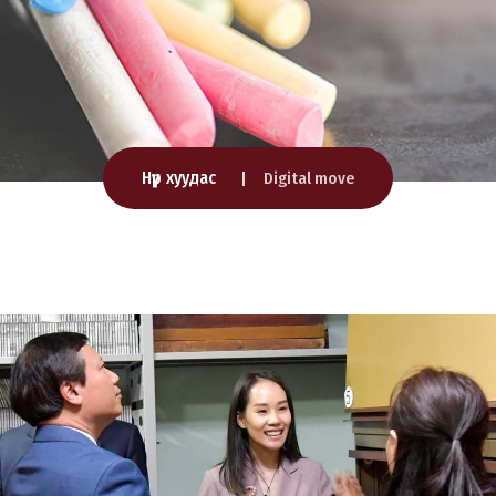
Нүүр хуудас
Digital move