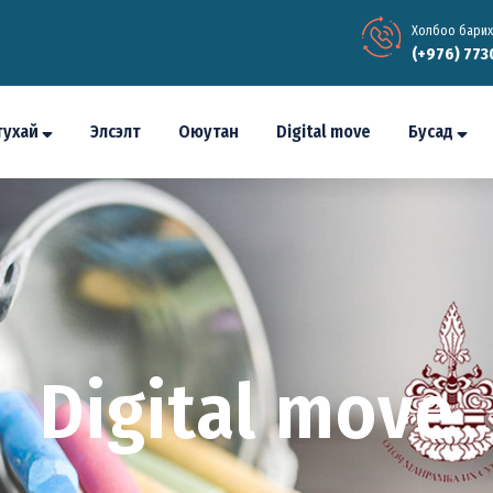
Холбоо барих
(+976) 773
тухай
Элсэлт
Оюутан
Digital move
Бусад
Digital move