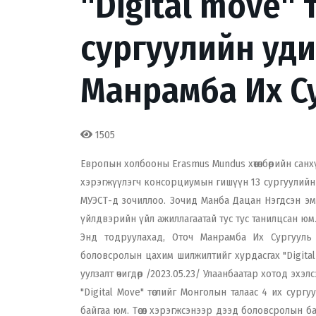
"Digital move"
сургуулийн уд
Манрамба Их С
1505
Европын холбооны Erasmus Mundus хөтөлбөрийн санхү
хэрэгжүүлэгч консорциумын гишүүн 13 сургуулийн
МУЭСТ-д зочиллоо. Зочид Манба Дацан Нэгдсэн эм
үйлдвэрийн үйл ажиллагаатай тус тус танилцсан юм
Энд тодруулахад, Оточ Манрамба Их Сургууль 
боловсролын цахим шилжилтийг хурдасгах "Digital 
уулзалт өчигдөр /2023.05.23/ Улаанбаатар хотод эхэл
"Digital Move" төслийг Монголын талаас 4 их сур
байгаа юм. Төсөл хэрэгжсэнээр дээд боловсролын бай