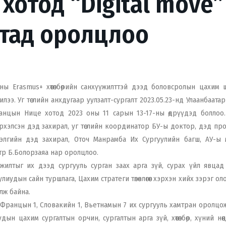
отод “Digital move”
лтад оролцлоо
ы Erasmus+ хөтөлбөрийн санхүүжилттэй дээд боловсролын цахим 
илээ. Уг төслийн анхдугаар уулзалт-сургалт 2023.05.23-нд Улаанбаата
анцын Нице хотод 2023 оны 11 сарын 13-17-ны өдрүүдэд боллоо.
рхэлсэн дэд захирал, уг төслийн координатор БУ-ы доктор, дэд пр
нэлгийн дэд захирал, Оточ Манрамба Их Сургуулийн багш, АУ-ы 
стр Б.Болорзаяа нар оролцлоо.
илтыг их дээд сургууль сурган заах арга зүй, сурах үйл явцад
удын сайн туршлага, Цахим стратеги төлөвлөгөөг хэрхэн хийх зэрэг ол
лж байна.
ль, Францын 1, Словакийн 1, Вьетнамын 7 их сургууль хамтран оролцо
н цахим сургалтын орчин, сургалтын арга зүй, хөтөлбөр, хүний нөөц х