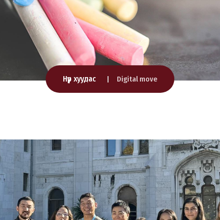
Нүүр хуудас
Digital move