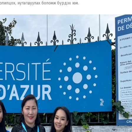
олилцох, нутагшуулах боломж бүрдэх юм.