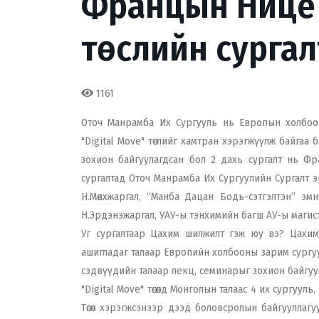
Францын Нице х
төслийн сурга
1161
Оточ Манрамба Их Сургууль нь Европын холбоон
"Digital Move" төслийг хамтран хэрэгжүүлж байгаа б
зохион байгуулагдсан бол 2 дахь сургалт нь Фр
сургалтад Оточ Манрамба Их Сургуулийн Сургалт э
Н.Мөнхжаргал, “Манба Дацан Бодь-сэтгэлтэн” эм
Н.Эрдэнэжаргал, УАУ-ы тэнхимийн багш АУ-ы маги
Уг сургалтаар Цахим шилжилт гэж юу вэ? Цахимж
ашигладаг талаар Европийн холбооны зарим сургуули
сэдвүүдийн талаар лекц, семинарыг зохион байгуу
"Digital Move" төсөлд Монголын талаас 4 их сургуу
Төсөл хэрэгжсэнээр дээд боловсролын байгууллагууды