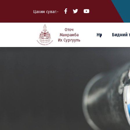
Цахим суваг:-
Оточ
Нүүр
Бидний 
Манрамба
Их Сургууль