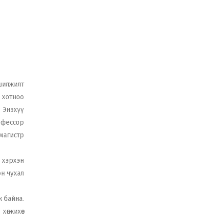
шилжилт
р хотноо
 Энэхүү
офессор
магистр
 хэрхэн
он чухал
ж байна.
өгжихөөс