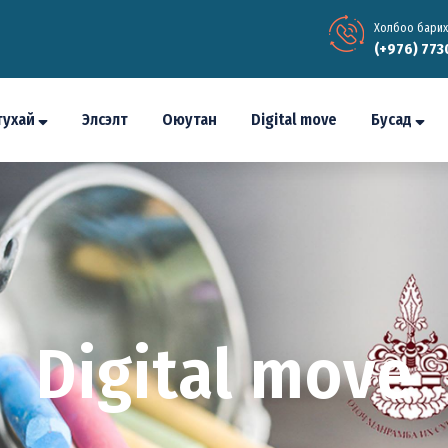
Холбоо барих
(+976) 773
тухай
Элсэлт
Оюутан
Digital move
Бусад
Digital move