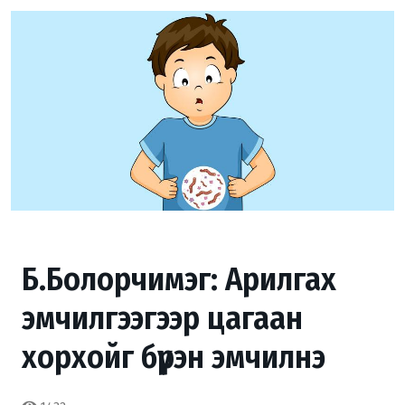
Б.Болорчимэг: Арилгах
эмчилгээгээр цагаан
хорхойг бүрэн эмчилнэ