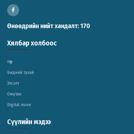
Өнөөдрийн нийт хандалт: 170
Хялбар холбоос
Нүүр
Бидний тухай
Элсэлт
Оюутан
Digital move
Сүүлийн мэдээ