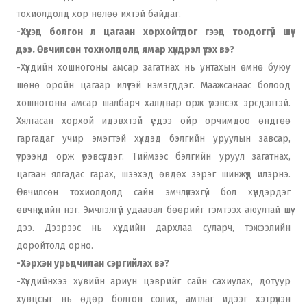
тохиолдолд хор нөлөө ихтэй байдаг.
-Хүүхэд болгон л цагаан хорхойтдог гээд тоодоггүй шүү
дээ. Өвчилсөн тохиолдолд ямар хүндрэл үүсэх вэ?
-Хүүхдийн хошногоны амсар загатнах нь унтахын өмнө буюу
шөнө оройн цагаар илүүтэй нэмэгддэг. Маажсанаас болоод
хошногоны амсар шалбарч халдвар орж үрэвсэх эрсдэлтэй.
Хялгасан хорхой идэвхтэй үедээ ойр орчимдоо өндгөө
гаргадаг учир эмэгтэй хүүхдэд бэлгийн уруулын завсар,
үтрээнд орж үрэвсүүлдэг. Тиймээс бэлгийн уруул загатнах,
цагаан ялгадас гарах, шээхэд өвдөх зэрэг шинжүүд илэрнэ.
Өвчилсөн тохиолдолд сайн эмчлүүлэхгүй бол хүндэрдэг
өвчнүүдийн нэг. Эмчлэлгүй удаавал бөөрийг гэмтээх аюултай шүү
дээ. Дээрээс нь хүүхдийн дархлаа суларч, тэжээлийн
доройтолд орно.
-Хэрхэн урьдчилан сэргийлэх вэ?
-Хүүхдийнхээ хувийн ариун цэврийг сайн сахиулах, дотуур
хувцсыг нь өдөр болгон солих, амтлаг идээг хэтрүүлэн