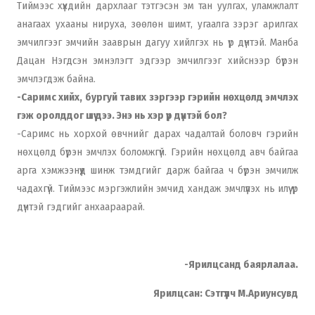
Тиймээс хүүхдийн дархлааг тэтгэсэн эм тан уулгах, уламжлалт
анагаах ухааны нируха, зөөлөн шимт, угаалга зэрэг арилгах
эмчилгээг эмчийн зааврын дагуу хийлгэх нь үр дүнтэй. Манба
Дацан Нэгдсэн эмнэлэгт эдгээр эмчилгээг хийснээр бүрэн
эмчлэгдэж байна.
-Саримс хийх, бургуй тавих зэргээр гэрийн нөхцөлд эмчлэх
гэж оролддог шүү дээ. Энэ нь хэр үр дүнтэй бол?
-Саримс нь хорхой өвчнийг дарах чадалтай боловч гэрийн
нөхцөлд бүрэн эмчлэх боломжгүй. Гэрийн нөхцөлд авч байгаа
арга хэмжээнүүд шинж тэмдгийг дарж байгаа ч бүрэн эмчилж
чадахгүй. Тиймээс мэргэжлийн эмчид хандаж эмчлүүлэх нь илүү үр
дүнтэй гэдгийг анхаараарай.
-Ярилцсанд баярлалаа.
Ярилцсан: Сэтгүүлч М.Ариунсувд