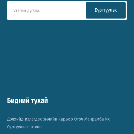
Бүртгүүлэх
Бидний тухай
Дэлхийд үнэлэгдэх эмчийн карьер Оточ Манрамба Их
Сургуулиас эхэлнэ