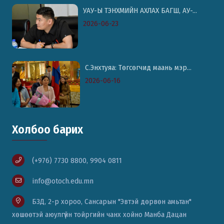
УАУ-Ы ТЭНХМИЙН АХЛАХ БАГШ, АУ-...
2026-06-23
С.Энхтуяа: Төгсөгчид маань мэр...
2026-06-16
Холбоо барих
(+976) 7730 8800, 9904 0811
info@otoch.edu.mn
БЗД, 2-р хороо, Сансарын "Эвтэй дөрвөн амьтан"
хөшөөтэй аюулгүйн тойргийн чанх хойно Манба Дацан