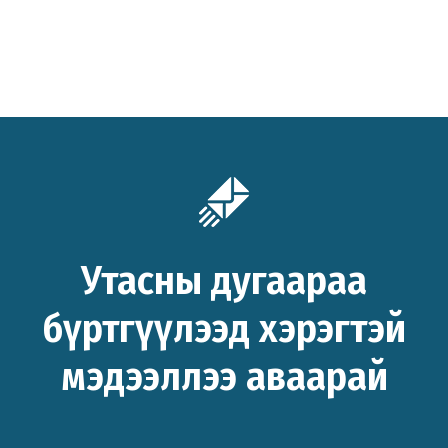
Утасны дугаараа
бүртгүүлээд хэрэгтэй
мэдээллээ аваарай