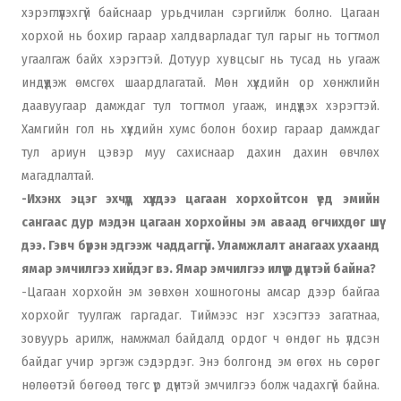
хэрэглүүлэхгүй байснаар урьдчилан сэргийлж болно. Цагаан
хорхой нь бохир гараар халдварладаг тул гарыг нь тогтмол
угаалгаж байх хэрэгтэй. Дотуур хувцсыг нь тусад нь угааж
индүүдэж өмсгөх шаардлагатай. Мөн хүүхдийн ор хөнжлийн
даавуугаар дамждаг тул тогтмол угааж, индүүдэх хэрэгтэй.
Хамгийн гол нь хүүхдийн хумс болон бохир гараар дамждаг
тул ариун цэвэр муу сахиснаар дахин дахин өвчлөх
магадлалтай.
-Ихэнх эцэг эхчүүд хүүхдээ цагаан хорхойтсон үед эмийн
сангаас дур мэдэн цагаан хорхойны эм аваад өгчихдөг шүү
дээ. Гэвч бүрэн эдгээж чаддаггүй. Уламжлалт анагаах ухаанд
ямар эмчилгээ хийдэг вэ. Ямар эмчилгээ илүү үр дүнтэй байна?
-Цагаан хорхойн эм зөвхөн хошногоны амсар дээр байгаа
хорхойг туулгаж гаргадаг. Тиймээс нэг хэсэгтээ загатнаа,
зовуурь арилж, намжмал байдалд ордог ч өндөг нь үлдсэн
байдаг учир эргэж сэдэрдэг. Энэ болгонд эм өгөх нь сөрөг
нөлөөтэй бөгөөд төгс үр дүнтэй эмчилгээ болж чадахгүй байна.