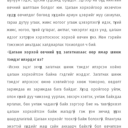
өвчний шалтгаан болдог юм. Цагаан хорхойгоор ихэвчлэн
хүүхдүүд өвчилдөг бөгөөд хүүхдийн ариун цэврийг муу сахиулах,
гараа дутуу угаах, жимс ногоог угааж цэвэрлэхгүй идэх, түүхий
жимс, ногоо, түүхий сүү, тараг, амтлаг, чихэрлэг идээ унд, цагаан
идээг хэтрүүлэн хэрэглэснээс хорхой өвчин үүснэ. Мөн гэрийн
тэжээмэл амьтдаас халдварлах тохиолдол ч бий.
-Цагаан хорхой өвчний үед загатнахаас өөр ямар шинж
тэмдэг илэрдэг вэ?
-Ихэнх эцэг эхчүүд загатнах шинж тэмдэг илэрсэн хойно
цагаан хорхойтсон байна гэдгийг мэддэг. Загатнах шинж
тэмдэг илрэхээс өмнө хэвлийгээр хөөж томорно, өвдөлт
заримдаа их заримдаа бага байдаг. Хүүхэд оройгоор уйлж,
олон хүний дуу чимээнд уурлан, эвхэрч хэвтэх, унтаж байхдаа
яргалах, бөх унтаж чадахгүй байх зэргээр бие нь тавгүйрхвэл
цагаан хорхойтсон байж магадгүй гэж үзэн эмчид үзүүлэх
шаардлагатай. Цагаан хорхойг тоохгүй байж болохгүй. Ялангуяа
эмэгтэй хүүхдийг маш сайн анхаарч байхгүй бол өвчилсөн