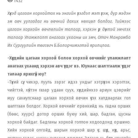
1432
Хүүхэд цагаан хорхойтох нь энгийн үзэгдэл мэт үзэж, дур мэдэн
эм авч уулгадаг нь өвчний дахих нөхцөл болдог. Тиймээс
цагаан хорхойн өвчлөлийн талаар, хэрхэн үр дүнтэй эмчлэх
талаар Уламжлалт анагаах ухааны их эмч, Оточ Манрамба
Их Сургуулийн төгсөгч Б.Болорчимэгтэй ярилцлаа.
-Хүүхдийн цагаан хорхой болон хорхой өвчнийг уламжлалт
анагаах ухаанд хэрхэн авч үздэг вэ. Юунаас шалтгаалж үүсдэг
талаар ярихгүй юу?
-Түүхий сүү, чихэр, лууль зэрэг идээ ундыг хэтрүүлэн хэрэглэх,
чийгтэй, хүйтэн газар удаан суух, хүүхдийнхээ ариун цэврийг
муу сахиулснаар цагаан хорхой өвчин үүсэх халдварлах гол
шалтгаан болдог. Хорхой өвчнийг ерөнхийд нь гадна орших
(бөөс, хуурс) дотор орших буюу хий, шар, бадган, цусны
хорхой байдаг. Бадганы хорхой голлон ходоодонд оршино.
Хийн хорхой олгойд, шарын хорхой шар үс, шүд, нүд, арьс,
шулуун гэдэс, цусны судсанд оршдог. Эдгээр нь бүгд нянгийн