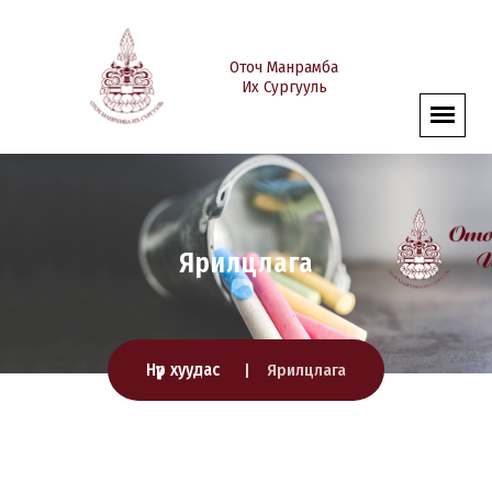
Оточ Манрамба
Их Сургууль
Ярилцлага
Нүүр хуудас
Ярилцлага