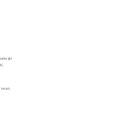
ийн үйл
ИС,
төсөл,