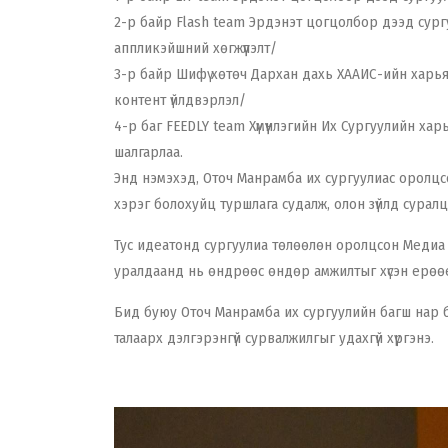
2-р байр Flash team Эрдэнэт цогцолбор дээд сургу
аппликэйшний хөгжүүлэлт/
3-р байр Шифү хөтөч Дархан дахь ХААИС-ийн харь
контент үйлдвэрлэл/
4-р баг FEEDLY team Хүмүүнлэгийн Их Сургуулийн харь
шалгарлаа.
Энд нэмэхэд, Оточ Манрамба их сургуулиас оролц
хэрэг болохуйц туршлага судалж, олон зүйлд сурал
Тус идеатонд сургуулиа төлөөлөн оролцсон Медиа
уралдаанд нь өндрөөс өндөр амжилтыг хүсэн ерөө
Бид буюу Оточ Манрамба их сургуулийн багш нар б
талаарх дэлгэрэнгүй сурвалжилгыг удахгүй хүргэнэ.