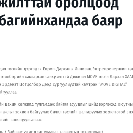
жилттай оролцоод
 багийнхандаа баяр
мдал төслийн дэргэдэх Европ-Дарханы Инновац Энтрепренершип төв
өтөлбөрийн хамтарсан санхүүжилттэй Дижитал MOVE төсөл Дархан ХАА
н Эрдэнэт Цогцолбор Дээд сургуулиудтай хамтран “MOVE DIGITAL”
йгууллаа.
ийн цахим хөгжилд тулгамдаж байгаа асуудлыг шийдвэрлэхэд оюутны 
йн ажлыг зохион байгуулах бичил төслийг шалгаруулах зорилготой энэ
лийг танилцуулсанаас:
ль / Зайнаас удирддаг ухаалаг халаалтын төхөөрөмж/