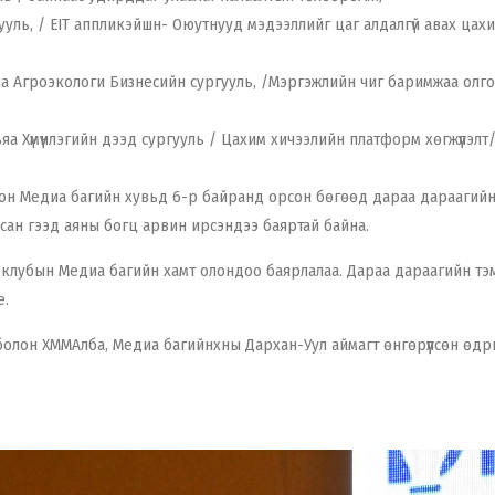
уль, / EIT аппликэйшн- Оюутнууд мэдээллийг цаг алдалгүй авах цах
яа Агроэкологи Бизнесийн сургууль, /Мэргэжлийн чиг баримжаа олго
яа Хүмүүнлэгийн дээд сургууль / Цахим хичээлийн платформ хөгжүүлэлт/
сон Медиа багийн хувьд 6-р байранд орсон бөгөөд дараа дараагий
цсан гээд аяны богц арвин ирсэндээ баяртай байна.
 клубын Медиа багийн хамт олондоо баярлалаа. Дараа дараагийн тэ
е.
олон ХММАлба, Медиа багийнхны Дархан-Уул аймагт өнгөрүүлсөн өдр