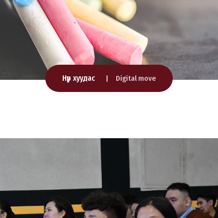
Нүүр хуудас
Digital move