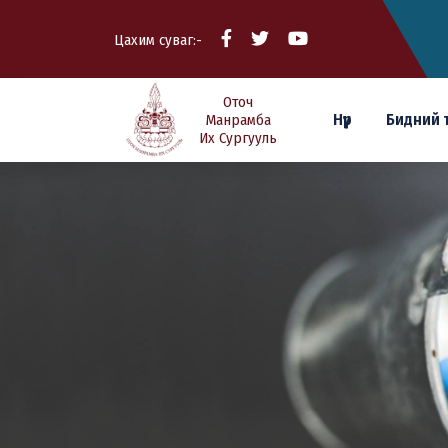
Цахим суваг:-
Оточ
Нүүр
Бидний 
Манрамба
Их Сургууль