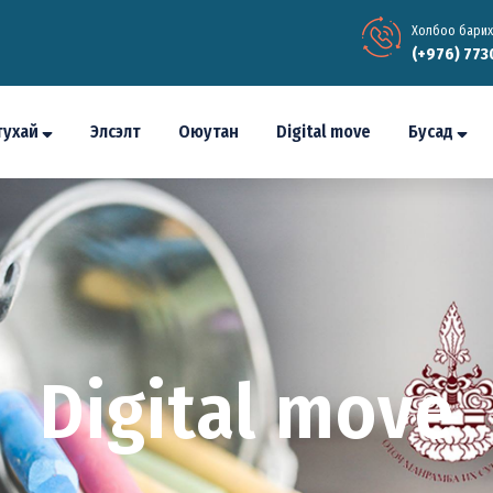
Холбоо барих
(+976) 773
тухай
Элсэлт
Оюутан
Digital move
Бусад
Digital move