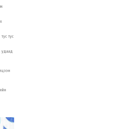
им
х
 тус тус
н удаад
мцээн
ийн