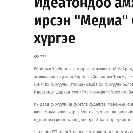
Идеатондоо ам
ирсэн "Медиа"
хүргэе
772
Европын Холбооны хамтарсан санхүүжилттэй Найра
ажиллагааны хүрээнд Европын Холбооны Эрасмус+ х
СИТИ их сургууль, Оточманрамба Их сургууль боло
Идеатоныг Дархан-Уул аймагт амжилттай зохион ба
Их дээд сургуулийн сургалт, судалгаа, менежмент
шинэ санааг ажил хэрэг болгох, сургалт, нөлөөлли
идеатоны сүүлийн шатанд шилдэг 8 баг өөрсдийн төс
1-р байр EIT team Эрдэнэт цогцолбор дээд сургуу