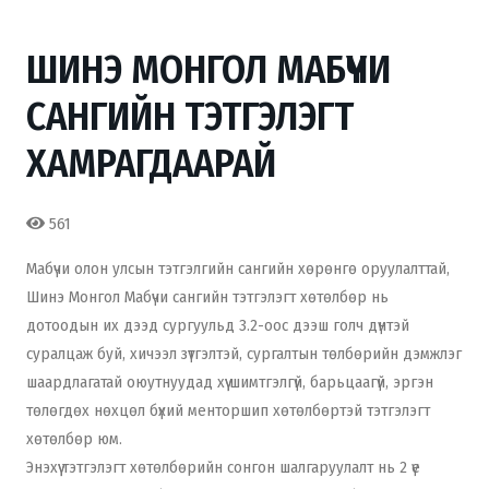
ШИНЭ МОНГОЛ МАБҮЧИ
САНГИЙН ТЭТГЭЛЭГТ
ХАМРАГДААРАЙ
561
Мабүчи олон улсын тэтгэлгийн сангийн хөрөнгө оруулалттай,
Шинэ Монгол Мабүчи сангийн тэтгэлэгт хөтөлбөр нь
дотоодын их дээд сургуульд 3.2-оос дээш голч дүнтэй
суралцаж буй, хичээл зүтгэлтэй, сургалтын төлбөрийн дэмжлэг
шаардлагатай оюутнуудад хүү шимтгэлгүй, барьцаагүй, эргэн
төлөгдөх нөхцөл бүхий менторшип хөтөлбөртэй тэтгэлэгт
хөтөлбөр юм.
Энэхүү тэтгэлэгт хөтөлбөрийн сонгон шалгаруулалт нь 2 үе