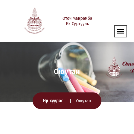
Оточ Манрамба
Их Сургууль
Оюутан
Нүүр хуудас
Оюутан