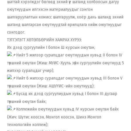
шаттай хэрэгждэг бөгөөд эхний үе шатанд холбоосын дагуу
оюутнуудын илгээсэн материалуудыг сонгон
шалгаруулалтын комисс шалгаруулж, хоёр дахь шатанд эхний
шатанд шалгарсан оюутнуудтай ярилцлага хийж оюутнуудыг
сонгодог.
ТЭТГЭЛЭГТ ХӨТӨЛБӨРИЙН ХАМРАХ ХҮРЭЭ:
Их дээд сургуулийн I болон Ш курсын оюутан,
Нийт 5 жилээр суралцдаг оюутнуудын хувьд II болон IV
түвшний оюутан (Жиш: МУИС-Хууль зүйн сургуулийн оюутнууд 5
жилээр суралцдаг учир);
Нийт 6 жилээр суралцдаг оюутнуудын хувьд III болон V
түвшний оюутан (Жиш: АШУҮИС-ийн оюутнууд);
Бусад их дээд сургуулиудын хувьд I болон III дугаар
түвшний оюутан байх;
Коллежийн оюутнуудын хувьд IV курсын оюутан байх
(Жич: Шутис коосэн, Монгол коосэн, Шинэ Монгол
технологийн коллеж);