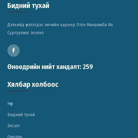
Бидний тухай
Дэлхийд үнэлэгдэх эмчийн карьер Оточ Манрамба Их
Сургуулиас эхэлнэ
Өнөөдрийн нийт хандалт: 259
Хялбар холбоос
Нүүр
Бидний тухай
Элсэлт
Оюутан