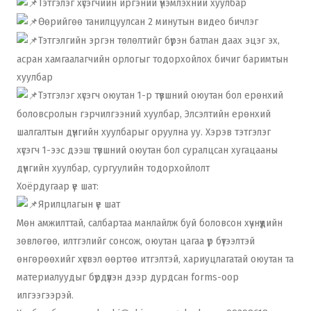
Тэтгэлэг хүсэгчийн иргэний үнэмлэхний хуулбар
Өөрийгөө танилцуулсан 2 минутын видео бичлэг
Тэтгэлгийн эргэн төлөлтийг бүрэн батлан даах эцэг эх,
асран хамгаалагчийн орлогыг тодорхойлох бичиг баримтын
хуулбар
Тэтгэлэг хүсэгч оюутан 1-р түвшний оюутан бол ерөнхий
боловсролын гэрчилгээний хуулбар, Элсэлтийн ерөнхий
шалгалтын дүнгийн хуулбарыг оруулна уу. Хэрэв тэтгэлэг
хүсэгч 1-ээс дээш түвшний оюутан бол суралцсан хугацааны
дүнгийн хуулбар, сургуулийн тодорхойлолт
Хоёрдугаар үе шат:
Ярилцлагын үе шат
Мөн амжилттай, салбартаа манлайлж буй боловсон хүчнүүдийн
зөвлөгөө, илтгэлийг сонсож, оюутан цагаа үр бүтээлтэй
өнгөрөөхийг хүсвэл өөртөө итгэлтэй, хариуцлагатай оюутан та
материалуудыг бүрдүүлэн дээр дурдсан forms-оор
илгээгээрэй.