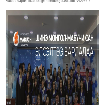
Холбоо барих: mabuchi@shinemongol.edu.mn, 99298618