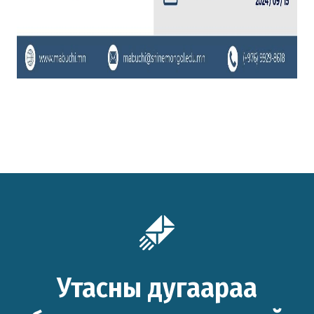
Утасны дугаараа