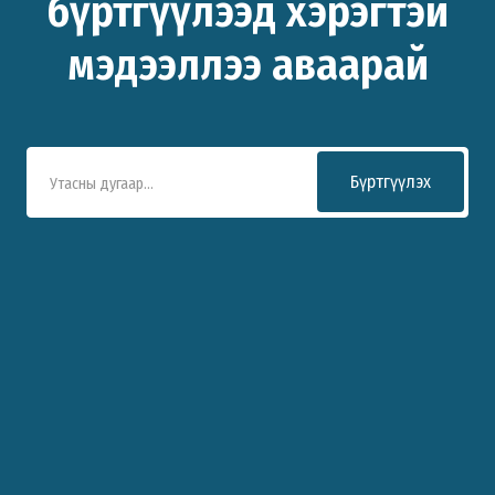
бүртгүүлээд хэрэгтэй
мэдээллээ аваарай
Бүртгүүлэх