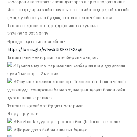
хамааран анх тэтгэлэг авсан дүнгээрээ л эргэн төлөлт хийнэ.
Ингэснээр дараа үеийн оюутны тэтгэлгийн тодорхлой хэсгийг
өмнөх үеийн оюутан бүрдүүлж, тэтгэлэг олгогч болох юм.
Тэтгэлэгт хөтөлбөрт өргөдлөө илгээх хугацаа:
2024.08.10-2024.09.15
Өргөдөл хүлээн авах холбоос:
https://forms.gle/wTvw5L5SFE8T4XZq6
Тэтгэлэгийн менторшип хөтөлбөрийн онцлог:
Тухайн оюутны мэргэжлийн, салбартаа үлгэр дууриалал
бүхий 1 ментор – 2 ментий
Оюутан хөгжлийн хөтөлбөр- Төлөвлөгөөт болон чөлөөт
уулзалтууд, сонирхлын багаар хуваагдан төсөлт болон сайн
дурын ажил хэрэгжүүлэх
Тэтгэлэгт хөтөлбөрт бүрдүүлэх материал:
Нэгдүгээр үе шат:
Facebook хуудас дээр орсон Google form-ыг бөглөх
Формс дээр байгаа анкетыг бөглөх