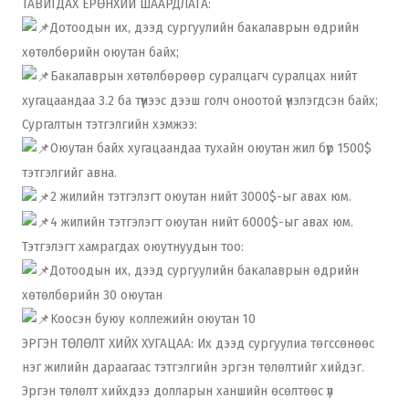
ТАВИГДАХ ЕРӨНХИЙ ШААРДЛАГА:
Дотоодын их, дээд сургуулийн бакалаврын өдрийн
хөтөлбөрийн оюутан байх;
Бакалаврын хөтөлбөрөөр суралцагч суралцах нийт
хугацаандаа 3.2 ба түүнээс дээш голч оноотой үнэлэгдсэн байх;
Сургалтын тэтгэлгийн хэмжээ:
Оюутан байх хугацаандаа тухайн оюутан жил бүр 1500$
тэтгэлгийг авна.
2 жилийн тэтгэлэгт оюутан нийт 3000$-ыг авах юм.
4 жилийн тэтгэлэгт оюутан нийт 6000$-ыг авах юм.
Тэтгэлэгт хамрагдах оюутнуудын тоо:
Дотоодын их, дээд сургуулийн бакалаврын өдрийн
хөтөлбөрийн 30 оюутан
Kooсэн буюу коллежийн оюутан 10
ЭРГЭН ТӨЛӨЛТ ХИЙХ ХУГАЦАА: Их дээд сургуулиа төгссөнөөс
нэг жилийн дараагаас тэтгэлгийн эргэн төлөлтийг хийдэг.
Эргэн төлөлт хийхдээ долларын ханшийн өсөлтөөс үл