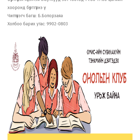
хооронд бүртгүүлнэ үү
Чиглүүлэгч багш: Б.Болорзаяа
Холбоо барих утас: 9902-0803