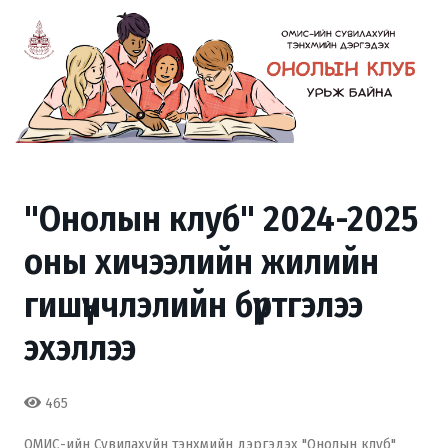
"Онолын клуб" 2024-2025
оны хичээлийн жилийн
гишүүнчлэлийн бүртгэлээ
эхэллээ
465
ОМИС-ийн Сувилахуйн тэнхмийн дэргэдэх "Онолын клуб"