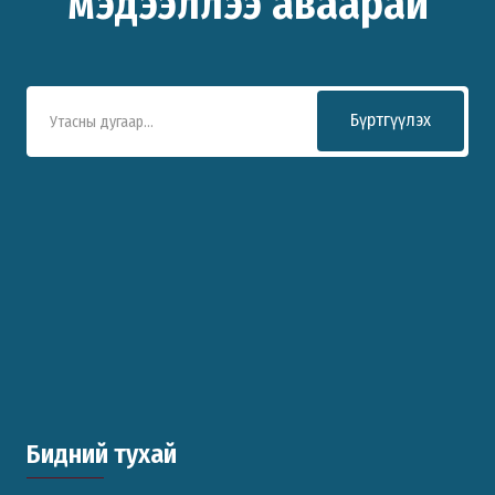
мэдээллээ аваарай
Бүртгүүлэх
Бидний тухай