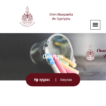
Оточ Манрамба
Их Сургууль
Оюутан
Нүүр хуудас
Оюутан