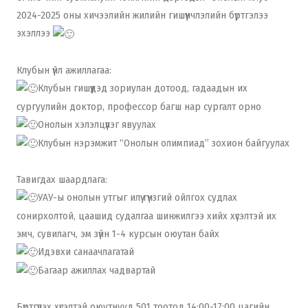
2024-2025 оны хичээлийн жилийн гишүүнчлэлийн бүртгэлээ
эхэллээ
Клубын үйл ажиллагаа:
Клубын гишүүдэд зориулан дотоод, гадаадын их
сургуулийн доктор, профессор багш нар сургалт орно
Онолын хэлэлцүүлэг явуулах
Клубын нэрэмжит “Онолын олимпиад” зохион байгуулах
Тавигдах шаардлага:
УАУ-ы онолын утгыг илүү гүнзгий ойлгох судлах
сонирхолтой, цаашид судалгаа шинжилгээ хийх хүсэлтэй их
эмч, сувилагч, эм зүйн 1-4 курсын оюутан байх
Идэвхи санаачлагатай
Багаар ажиллах чадвартай
Бүртгүүлэх хүсэлтэй оюутнууд 501 тоотод 14:00-17:00 цагийн