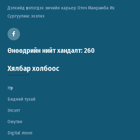
Дэлхийд үнэлэгдэх эмчийн карьер Оточ Манрамба Их
Сургуулиас эхэлнэ
Өнөөдрийн нийт хандалт: 260
Хялбар холбоос
Нүүр
Бидний тухай
Элсэлт
Оюутан
Digital move