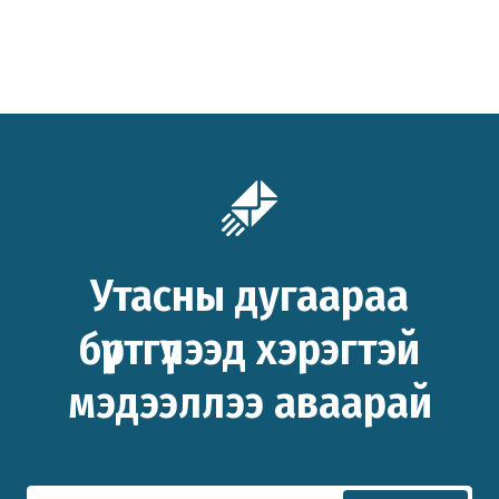
Утасны дугаараа
бүртгүүлээд хэрэгтэй
мэдээллээ аваарай