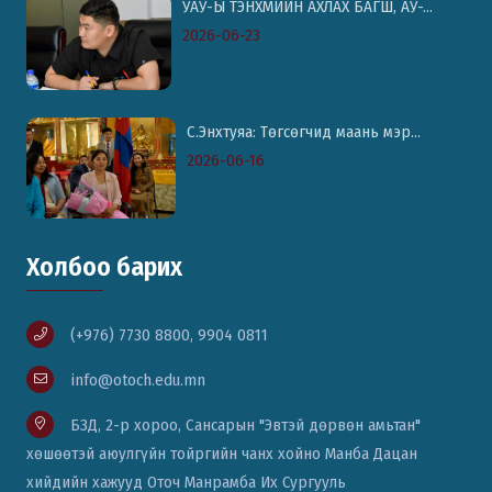
УАУ-Ы ТЭНХМИЙН АХЛАХ БАГШ, АУ-...
2026-06-23
С.Энхтуяа: Төгсөгчид маань мэр...
2026-06-16
Холбоо барих
(+976) 7730 8800, 9904 0811
info@otoch.edu.mn
БЗД, 2-р хороо, Сансарын "Эвтэй дөрвөн амьтан"
хөшөөтэй аюулгүйн тойргийн чанх хойно Манба Дацан
хийдийн хажууд Оточ Манрамба Их Сургууль