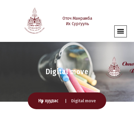
Оточ Манрамба
Их Сургууль
Digital move
Нүүр хуудас
Digital move