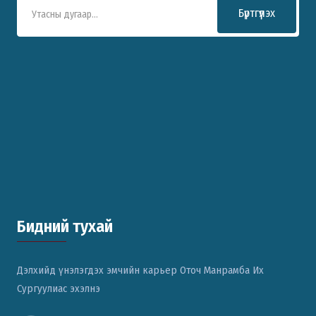
Бүртгүүлэх
Бидний тухай
Дэлхийд үнэлэгдэх эмчийн карьер Оточ Манрамба Их
Сургуулиас эхэлнэ