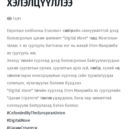
ХЭЛЭЛЦҮҮЛЛЭЭ
1491
Европын холбооны Erasmus+ хөтөлбөрийн санхүүжилттэй дээд
боловсролын цахим шилжилт "Digital Move" төсөлд Монголын
талаас 4 их сургууль багтсаны нэг нь манай Оточ Манрамба
их сургууль юм.
Энэхүү төслийн хүрээнд дээд боловсролын байгууллагуудын
цахим сургалтын орчин, сургалтын арга зүй, хөтөлбөр, хүний нөөц
хөгжихөөс гадна консорциумын хүрээнд сайн туршлагуудаа
солилцох, нутагшуулах боломж бүрдэнэ.
"Digital move" төслийн хүрээнд Оточ Манрамба их сургуулийн
"Цахим стратеги" төлөвлөгөөг удирдлага, багш нар амжилттай
хэлэлцүүлж батлуулахад бэлэн боллоо.
#CofundedByTheEuropeanUnion
#DigitalMove
#ЦахимСтратеги