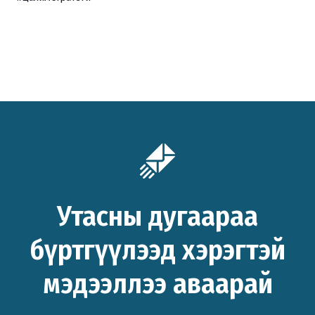
Утасны дугаараа
бүртгүүлээд хэрэгтэй
мэдээллээ аваарай