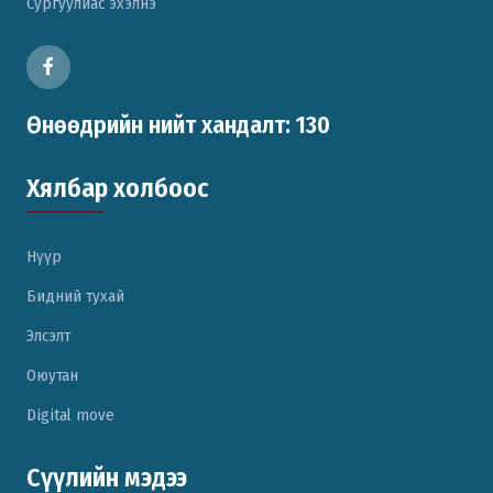
Сургуулиас эхэлнэ
Өнөөдрийн нийт хандалт: 130
Хялбар холбоос
Нүүр
Бидний тухай
Элсэлт
Оюутан
Digital move
Сүүлийн мэдээ