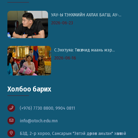
УАУ-Ы ТЭНХМИЙН АХЛАХ БАГШ, АУ-...
2026-06-23
С.Энхтуяа: Төгсөгчид маань мэр...
2026-06-16
Холбоо барих
(+976) 7730 8800, 9904 0811
info@otoch.edu.mn
БЗД, 2-р хороо, Сансарын "Эвтэй дөрвөн амьтан" хөшөөтэй