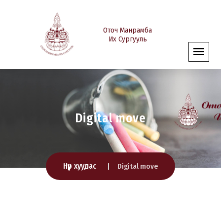
Оточ Манрамба
Их Сургууль
Digital move
Нүүр хуудас
Digital move