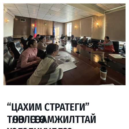
“ЦАХИМ СТРАТЕГИ”
ТӨЛӨВЛӨГӨӨГӨӨ АМЖИЛТТАЙ