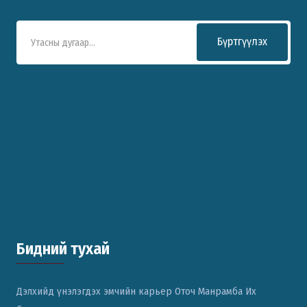
Бүртгүүлэх
Бидний тухай
Дэлхийд үнэлэгдэх эмчийн карьер Оточ Манрамба Их