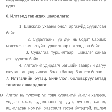
курс/
6. Илтгэлд тавигдах шаардлага:
1. Шинжлэх ухааны онол, аргазүйд суурилсан
байх
2. Судалгааны үр дүн нь бодит баримт,
мэдээлэл, эмнэлзүйн туршилтаар нотлогдсон байх
3. Судалгаа, туршилтаар
шинэлэг санаа
дэвшүүлсэн байх
4. Илтгэлийг удирдагч багшийн зааврын дагуу
оюутан ганцаарчилсан болон багаар бэлтгэж болно.
7. Илтгэлийн бүтэц, бичиглэл, боловсруулалтад
тавигдах шаардлага:
Ø
Илтгэл нь түлхүүр үг, товч хураангуй /англи хэлээр/,
үндсэн хэсэг, судалгааны үр дүн, дүгнэлт, санал,
ашигласан номзүй, хавсралт гэсэн бүтэцтэй, ишлэл