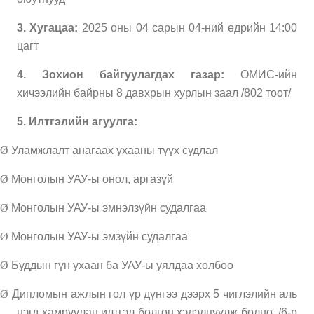
3.
Хугацаа:
2025 оны
0
4
сарын 04-ний өдрийн 14:00
цагт
4
. Зохион байгуулагдах газар:
ОМИС-ийн
хичээлийн байрны 8 давхрын хурлын заал /802 тоот/
5.
Илтгэлийн агуулга:
Ø
Уламжлалт анагаах ухааны түүх судлал
Ø
Монголын УАУ-ы онол, аргазүй
Ø
Монголын УАУ-ы эмнэлзүйн судалгаа
Ø
Монголын УАУ-ы эмзүйн судалгаа
Ø
Буддын гүн ухаан ба УАУ-ы уялдаа холбоо
Ø
Дипломын ажлын гол үр дүнгээ дээрх 5 чиглэлийн аль
нэгд хамруулан илтгэл болгон хэлэлцүүлж болно. /6-р