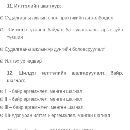
11. Илтгэлийн шалгуур:
Ø
Судалгааны ажлын онол практикийн ач холбогдол
Ø
Шинжлэх ухаанч байдал ба судалгааны арга зүйн
түвшин
Ø
Судалгааны ажлын үр дүнгийн боловсруулалт
Ø
Илтгэх ур чадвар
12. Шилдэг илтгэлийн шалгаруулалт, байр,
шагнал:
Ø
I
- байр өргөмжлөл, мөнгөн шагнал
Ø
II
- байр өргөмжлөл, мөнгөн шагнал
Ø
III – байр өргөмжлөл, мөнгөн шагнал
Ø
Шилдэг уран илтгэгч- өргөмжлөл, мөнгөн шагнал