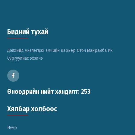
Бидний тухай
Дэлхийд үнэлэгдэх эмчийн карьер Оточ Манрамба Их
Сургуулиас эхэлнэ
Өнөөдрийн нийт хандалт: 253
Хялбар холбоос
Нүүр