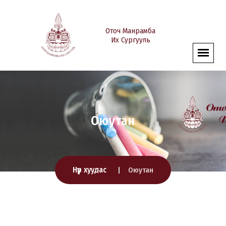
Оточ Манрамба
Их Сургууль
Оюутан
Нүүр хуудас
Оюутан