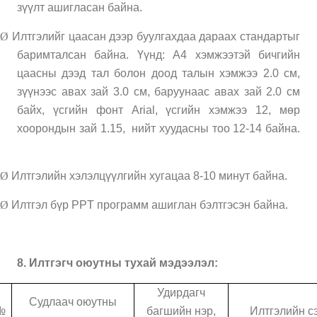
зүүлт ашигласан байна.
Ø
Илтгэлийг цаасан дээр буулгахдаа дараах стандартыг
баримталсан байна. Үүнд: А4 хэмжээтэй бичгийн
цаасны дээд тал болон доод талын хэмжээ 2.0 см,
зүүнээс авах зай 3.0 см, баруунаас авах зай 2.0 см
байх, үсгийн фонт Arial, үсгийн хэмжээ 12, мөр
хоорондын зай 1.15,
нийт хуудасны тоо 12-14 байна.
Ø
Илтгэлийн хэлэлцүүлгийн хугацаа 8-10 минут байна.
Ø
Илтгэл бүр PPT программ ашиглан бэлтгэсэн байна.
8. Илтгэгч оюутны тухай мэдээлэл:
Удирдагч
Судлаач оюутны
№
багшийн нэр,
Илтгэлийн с