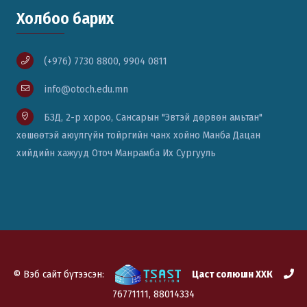
Холбоо барих
(+976) 7730 8800, 9904 0811
info@otoch.edu.mn
БЗД, 2-р хороо, Сансарын "Эвтэй дөрвөн амьтан"
хөшөөтэй аюулгүйн тойргийн чанх хойно Манба Дацан
хийдийн хажууд Оточ Манрамба Их Сургууль
© Вэб сайт бүтээсэн:
Цаст солюшн ХХК
76771111, 88014334