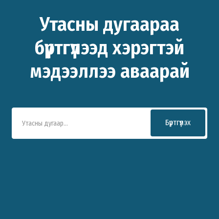
Утасны дугаараа
бүртгүүлээд хэрэгтэй
мэдээллээ аваарай
Бүртгүүлэх