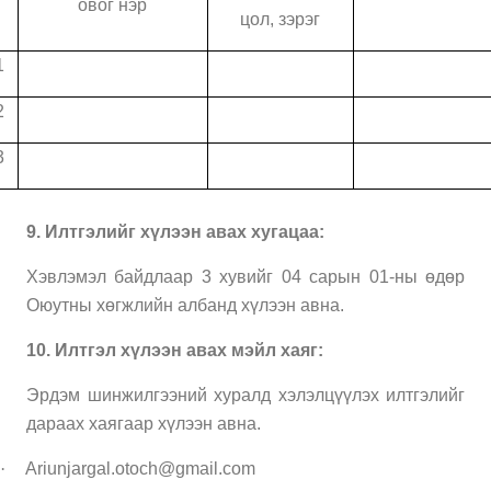
овог нэр
цол, зэрэг
1
2
3
9. Илтгэлийг хүлээн авах хугацаа:
Хэвлэмэл байдлаар 3 хувийг 04 сарын 01-ны өдөр
Оюутны хөгжлийн албанд хүлээн авна.
10. Илтгэл хүлээн авах мэйл хаяг:
Эрдэм шинжилгээний хуралд хэлэлцүүлэх илтгэлийг
дараах хаягаар хүлээн авна.
·
Ariunjargal.otoch@gmail.com