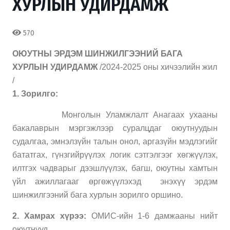
ХУРЛЫН УДИРДАМЖ
570
ОЮУТНЫ
ЭРДЭМ ШИНЖИЛГЭЭНИЙ БАГА
ХУРЛЫН УДИРДАМЖ
/2024-2025
оны хичээлийн жил
/
1. Зорилго:
Монголын Уламжлалт Анагаах ухааны
бакалаврын мэргэжлээр суралцдаг оюутнуудын
судалгаа, эмнэлзүйн талын онол, аргазүйн мэдлэгийг
бататгах, гүнзгийрүүлэх логик сэтгэлгээг хөгжүүлэх,
илтгэх чадварыг дээшлүүлэх, багш, оюутны хамтын
үйл ажиллагааг өргөжүүлэхэд
энэхүү эрдэм
шинжилгээний бага хурлын зорилго оршино.
2. Хамрах хүрээ:
ОМИС-ийн
1-6 дамжааны нийт
оюутнууд