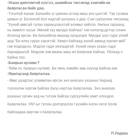
-Улаан дипломтой хүүгээ, шавийгаа төгсөхөд хамгийн их
баярласан байх даа.
-Тэгэлгүй яахав. Багшийн үг цөөхөн атлаа маш үнэ цэнтэй. Тэр тусмаа
урмын үг. Болохгүй бол надтай уулзана л даа. Сая сургуулиа төгсөхөд
“Хүний амьтай тулах хариуцлагатай алхмыг хийлээ. Ажлын гараанд
нь амжилт хүсье. Миний хүү мундаг байлаа” гэж хэлэхэд дотор сонин
болоод ирсэн. Би багшийгаа машид хүндэлдэг. Мундаг шүү гэдэг үгний
ард “Би илүү сурах хэрэгтэй. Хөөрч байгаад хүний аминд хүрчих вий”
гэж бодогдсон. Мэдлэг гэдэг хязгааргүй. Хүний оюун ухаан гэдэг
барагдашгүй. Мэдээж ээж маань маш их баярлаж байгаа. Уйлаад л
байна лээ.
-Баярын нулимс?
-Тийм ээ, баярын нулимс. Би чинь ээжийн амь хүүхэд байгаа юм.
-Ярилцсанд баярлалаа.
- Өвөг дээдсээс уламжлан ирсэн энэ анагаах ухааныг бидэнд
түүчээлэн хүргэж байгаа багш нартаа баярлалаа. Энэ анагаах
ухааныг орчин үед нь түгээж байгаа сургуулийн хамт олондоо
баярлалаа. УАУ-ыг түгээн дэлгэрүүлэх түүхийн нэгэн хэсэг болж
байгаадаа өөртөө ч баярлалаа.
П.Ундраа