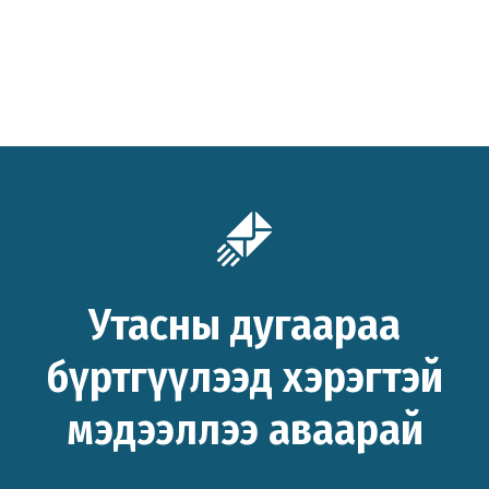
Утасны дугаараа
бүртгүүлээд хэрэгтэй
мэдээллээ аваарай