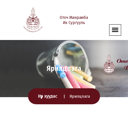
Оточ Манрамба
Их Сургууль
Ярилцлага
Нүүр хуудас
Ярилцлага