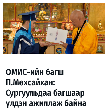
ОМИС-ийн багш
П.Мөнхсайхан:
Сургуульдаа багшаар
үлдэн ажиллаж байна