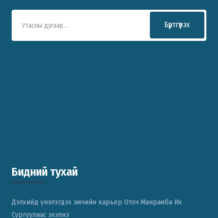
Бүртгүүлэх
Бидний тухай
Дэлхийд үнэлэгдэх эмчийн карьер Оточ Манрамба Их
Сургуулиас эхэлнэ