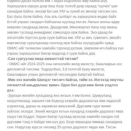
хэдийнэ дасал болсон юм. Гэхдээ бодсоноос өөр байна шүү.
Хариуцлага нуруун дээр биш бүүр толгой дээр гараад “суучих" шиг
санагдаж байна. /инээв/ Би сая УАУ-ы хүний их эмчээр төгссөн хүн.
Бас багш болж байна. Аль аль салбарт нь хариуцлага өндөр байх
ёстой учраас сандарч байгаагаа нуугаад яах вэ. Ажлын анхны өдөр
хөөрхөн сандраад авлаа. Дашдулам, Мөнхжаргал багш нар маань
зөвлөн туслаад өнөөдрөөс хэмнэлдээ орж байна. Энэ удаад би
элсэлтийн бүртгэл дээр сууж байгаа юм. УАУ-ы эмч, сувилагч, эмзүйч
мэргэжлээр суралцахаар сонгоод ирж байгаа хүүхдүүдийн хувьд
ОМИС-ийг төлөөлөн хамгийн түрүүнд уулзаж, зөвлөгөө өгч байгаа хүн
учраас хариуцлагыг биеэр мэдрээд л сууж байна даа.
-Сая сургуулиа ямар амжилттай төгсөв?
- ОМИС-ийг 2024-2025 оны хичээлийн жилд магистр, бакалаврын хос
дипломтой төгслөө. Тодруулбал, 3,8 голчтой буюу магистр,
бакалаврын улаан дипломтой төгссөндөө баяртай байгаа.
-Мөн энэ жилийн Шилдэг төгсөгч байгаа, тийм ээ. Ингэхэд оюутны
хөгжилтэй амьдралаас яриач. Одоо бол дурсамж болж үлдлээ
дээ.
-Зургаан жилийн хугацаанд янз янзын л юм болно. Шумууланд
хазуулчихаад, харшил гэж бодоод хээрийн дадлагатаа явж чадахгүй
үлдчихээд, дараа нь харамсах жишээний. Дурсамж гэдэг жижиг
зүйлээс эхэлдэг. Эхний жилдээ хотын хүүхдүүд хээрийн дадлагат явах
хэцүү гэж боддог. Харин биеэр туулаад ирэхээр хамгийн нандин гоё
дурсамж тэнд л байдаг юм шүү дээ. Бүүр яваандаа явмаар санагдана
гээч. Нэгдүгээр курсээ төгсөөд 35-уулаа дадлагат явдаг юм. Тэгсэн