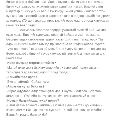
бичээчээр явж байсан гэдэг. Дараа нь шинэ бичиг үсэгт шилжихэд
бичиг үсэг дэлгэрүүлэх эхний таван хүний нэг явсан. Бидний сайн
мэдэхээр “Шинэ үсгийн багш” гэх юм уу. Бичиг үсгийн боловсролтой
хүн байлаа. Өвөөгийн алсыг харсан захиас өнөөдөр намайг амьдралд
хөтөлжээ. УАУ дэлгэрэх цаг ирнэ гэдгийг өвөө маань олоод харчихсан
байж гэж баярладаг.
Ээж маань өвөөгөөс өөрцгүй ухаантай эмэгтэй бий. Би чинь
ихэр л дээ. Биднийг сургуульд ороогүй байхад л үсэг тоо заана.
Өөрийн чадах хэмжээний гэрийн ажлыг хийлгэнэ. Тэгээд орой “За
өдрийн хийсэн ажлаа бичээд ир, шагнана аа” гэдэг байлаа. “Аргал
түүв, аяга угаав” гээд хазгай мурий, зөв буруу бичиж өгнө өө. /инээв/
Өвөө, ээж хоёр бидний суурь хүмүүжлийг зөв зүйлд чиглүүлсэн улс
байгаа юм.
-Ихэр нь ямар мэргэжилтэй вэ?
-Манай ихэр эмэгтэй. Хүмүүнлэгийн их сургуулийг олон улсын
харилцаагаар төгсөөд одоо Японд сурдаг.
-Аль аймгаас ирлээ.
-Булган аймгийн Сайхан сум.
-Айрагны нутаг байх нь?
-Айраг, адуугаар алдартай нутаг даа. Оюутан болтлоо нутагтаа
амьдарсан. Сүүлийн жилүүдэд тэр бүр очиж амжихгүй л явна.
-Номын багшийнхаа тухай яриач?
-Багш маань Архангай аймгийн Өлзийт сумын Алтанзуу хийдийн
хамба лам М.Бат-Орших гэж хүн бий. 16-тай анх шавь орж байлаа.
Багшийн маань буян их бий.