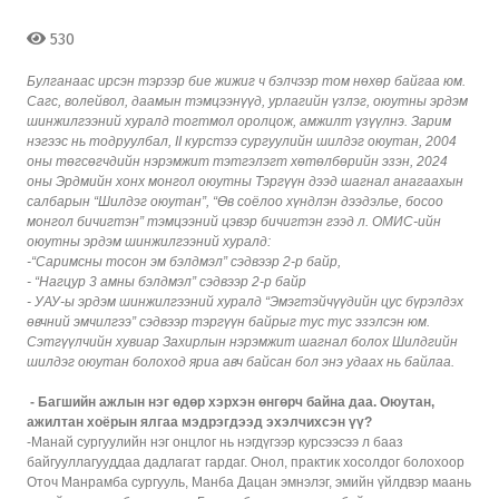
530
Булганаас ирсэн тэрээр бие жижиг ч бэлчээр том нөхөр байгаа юм.
Сагс, волейвол, даамын тэмцээнүүд, урлагийн үзлэг, оюутны эрдэм
шинжилгээний хуралд тогтмол оролцож, амжилт үзүүлнэ. Зарим
нэгээс нь тодруулбал,
II
курстээ сургуулийн шилдэг
оюутан, 2004
оны төгсөгчдийн нэрэмжит тэтгэлэгт хөтөлбөрийн эзэн, 2024
оны Эрдмийн хонх монгол оюутны Тэргүүн дээд шагнал анагаахын
салбарын “Шилдэг оюутан”, “Өв соёлоо хүндлэн дээдэлье, босоо
монгол бичигтэн” тэмцээний цэвэр бичигтэн гээд л. ОМИС-ийн
оюутны эрдэм шинжилгээний хуралд:
-“Саримсны тосон эм бэлдмэл” сэдвээр
2
-р байр,
- “Нагцур 3 амны бэлдмэл” сэдвээр 2-р байр
- УАУ-ы эрдэм шинжилгээний хуралд “Эмэгтэйчүүдийн цус бүрэлдэх
өвчний эмчилгээ” сэдвээр тэргүүн байрыг тус тус эзэлсэн юм.
Сэтгүүлчийн хувиар Захирлын нэрэмжит шагнал болох Шилдгийн
шилдэг оюутан болоход яриа авч байсан бол энэ удаах нь байлаа.
- Багшийн ажлын нэг өдөр хэрхэн өнгөрч байна даа. Оюутан,
ажилтан хоёрын ялгаа мэдрэгдээд эхэлчихсэн үү?
-Манай сургуулийн нэг онцлог нь нэгдүгээр курсээсээ л бааз
байгууллагууддаа дадлагат гардаг. Онол, практик хосолдог болохоор
Оточ Манрамба сургууль, Манба Дацан эмнэлэг, эмийн үйлдвэр маань