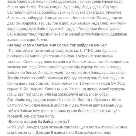
замд бороо орж машин суугаад эхэлсэн. Түүнээс хойш гурван өдөр
бороо орж билээ. Тэгээд охидоо буцаагаад бид үлдсэн. Сүүлдээ
байгалийн сайханд бороонд байх нь илүү гоё санагдсан. Хичээлээ
бататгана, найзуудтайгаа дотносно. Нөгөө талаас “Даваад гарсан
даа” гэх мэдрэмж. Тэр бас гоё л доо. Хүн хамтын хөдөлмөр, нийгмийн
харилцаанд орж байж илүү ихийг сурдаг. Ганцаараа биш олуулаа
байж амжилтанд хүрдэгийг энэчлэн манай сургуулийн олон дадлагын
жишээнээс харж болно.
-Яагаад Уламжлалтын эмч болъё гэж шийдсэн юм бэ?
-Тэр жил аймагтаа эхний зургаад жагсаад ШУТИС-ийн Дулааны
инженерийн ангийн урилга авч байлаа. Гэхдээ нэг жил өнжиж
таарсан. Сонин шүү, өвөө намайг нэг бол лам, эсвэл эмч болоорой гэж
захисан юм. Хэдийгээр намайг зургаатайд бурхан болсон ч ээжид
хэлсэн юм билээ. Ингээд өнжсөн тэр жил номын багшдаа шавь орсон.
Тухайн үедээ өвөөгийн захиасыг биелүүлэх гээд лам болох гээд явж
байна даа л гэж бодсон. Тэгсэн манай нэг 10 жилийн хүүхэд ОМИС-д
сурдаг байж таарсан. Өнөөх маань “Чи ороод ирээч, манай сургууль
гоё ш дээ” гэж хэлсэн. Ингээд эргэлзэлгүй шууд элсэн орсон.
Сэтгэлийн гүнд үлдсэн өвөөгийн захиас. Яагаад хоёуланг нь болж
болохгүй гэх бодол намайг дийлсэн л дээ. Хуучин цагт маарамбууд
тийм л байсан шүү дээ гэж зориод ирсэн болохоор шантрах зүйл
гараагүй, энэ зургаан жилд.
-Өвөө нь маарамба байсан юм уу?
-Үгүй, үгүй. Амьдралдаа огтонын хамраас цус ч гаргаж үзээгүй, номын
мөр хөөсөн хүн. Дэлхийн
II
дайны үеэр Лхагвасүрэн жанжны