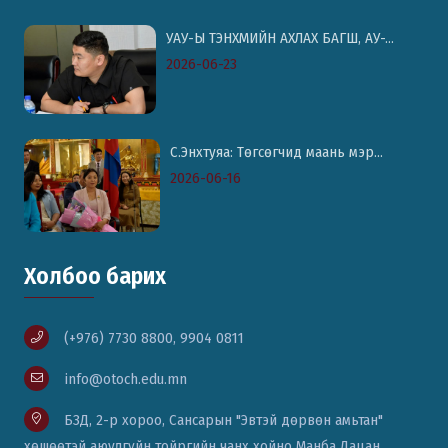
УАУ-Ы ТЭНХМИЙН АХЛАХ БАГШ, АУ-...
2026-06-23
С.Энхтуяа: Төгсөгчид маань мэр...
2026-06-16
Холбоо барих
(+976) 7730 8800, 9904 0811
info@otoch.edu.mn
БЗД, 2-р хороо, Сансарын "Эвтэй дөрвөн амьтан"
хөшөөтэй аюулгүйн тойргийн чанх хойно Манба Дацан