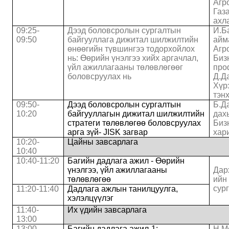
Агр
Газ
ахл
09:25-
Дээд боловсролын сургалтын
И.Б
09:50
байгууллага дижитал шилжилтийн
айм
өнөөгийн түвшингээ тодорхойлох
Агр
нь: Өөрийн үнэлгээ хийх аргачлал,
Биз
үйл ажиллагааны төлөвлөгөөг
про
боловсруулах нь
Д.Д
Хүр
тэн
09:50-
Дээд боловсролын сургалтын
Б.Д
10:20
байгууллагын дижитал шилжилтийн
дах
стратеги төлөвлөгөө боловсруулах
Биз
арга зүй- JISK загвар
хар
10:20-
Цайны завсарлага
10:40
10:40-11:20
Багийн дадлага ажил - Өөрийн
үнэлгээ, үйл ажиллагааны
Дар
төлөвлөгөө
ийн
сур
11:20-11:40
Дадлага ажлын танилцуулга,
хэлэлцүүлэг
11:40-
Их үдийн завсарлага
13:00
13:00-
Багийн дадлага ажил-1:
Н.М