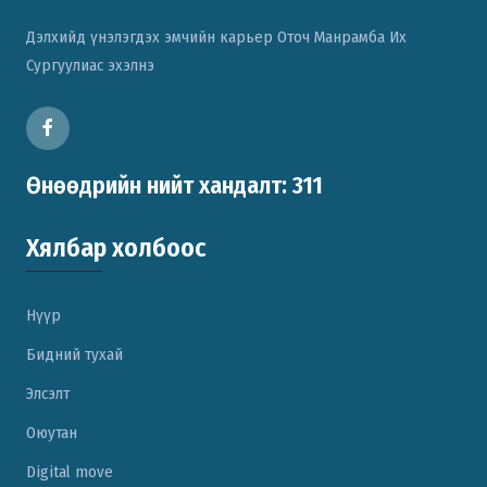
Дэлхийд үнэлэгдэх эмчийн карьер Оточ Манрамба Их
Сургуулиас эхэлнэ
Өнөөдрийн нийт хандалт: 311
Хялбар холбоос
Нүүр
Бидний тухай
Элсэлт
Оюутан
Digital move