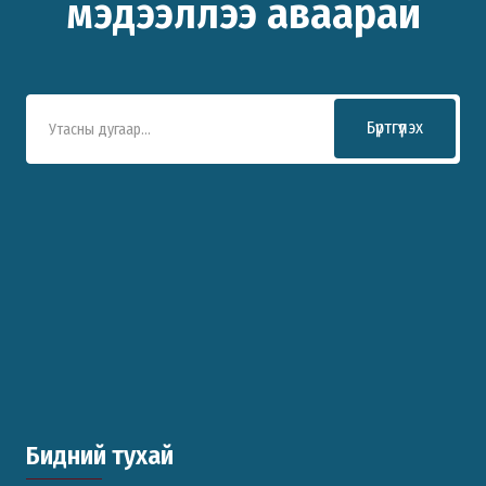
мэдээллээ аваарай
Бүртгүүлэх
Бидний тухай