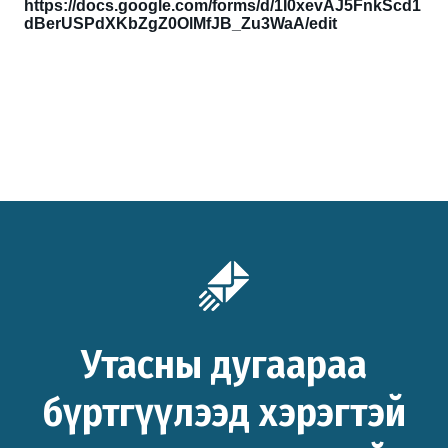
https://docs.google.com/forms/d/1I0xevAJ5FnkScd1
dBerUSPdXKbZgZ0OlMfJB_Zu3WaA/edit
Утасны дугаараа
бүртгүүлээд хэрэгтэй