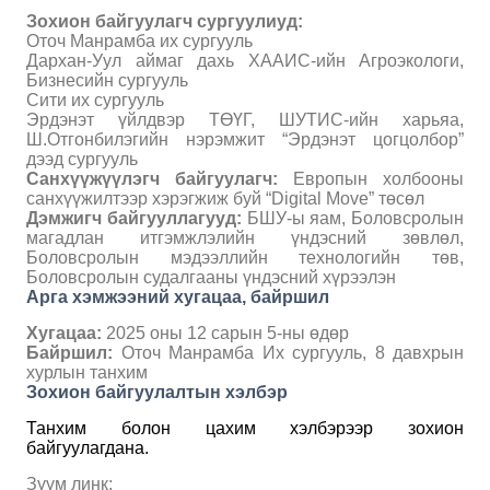
Зохион байгуулагч
сургуулиуд
:
Оточ Манрамба их сургууль
Дархан-Уул аймаг дахь ХААИС-ийн Агроэкологи,
Бизнесийн сургууль
Сити их сургууль
Эрдэнэт үйлдвэр ТӨҮГ, ШУТИС-ийн харьяа,
Ш.Отгонбилэгийн нэрэмжит “Эрдэнэт цогцолбор”
дээд сургууль
Санхүүжүүлэгч
байгуулагч:
Европын холбооны
санхүүжилтээр хэрэгжиж буй “
Digital Move
”
төсөл
Дэмжигч байгууллагууд:
БШУ-ы яам, Боловсролын
магадлан итгэмжлэлийн үндэсний зөвлөл,
Боловсролын мэдээллийн технологийн төв,
Боловсролын судалгааны үндэсний хүрээлэн
Арга хэмжээний хугацаа, байршил
Хугацаа:
2025 оны
12
сарын 5-ны өдөр
Байршил:
Оточ Манрамба Их сургууль, 8 давхрын
хурлын танхим
Зохион байгуулалтын хэлбэр
Танхим болон цахим хэлбэрээр зохион
байгуулагдана.
Зүүм линк: