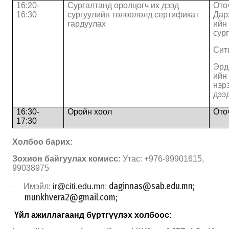
16:
2
0-
Сургалтанд оролцогч их дээд
Ото
16:
3
0
сургуулийн төлөөлөлд сертификат
Дар
гардуулах
ийн
сур
Сит
Эрд
ийн
нэр
дээ
1
6
:
3
0-
Оройн хоол
Ото
1
7
:
3
0
Холбоо барих
:
Зохион байгуулах комисс:
Утас: +976-99901615
,
99038975
daginnas@sab.edu.mn
;
Имэйл:
ir@citi.edu.mn
;
·
munkhvera2@gmail.com
;
Үйл ажиллагаанд бүртгүүлэх холбоос: