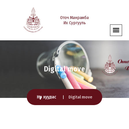
Оточ Манрамба
Их Сургууль
Digital move
Нүүр хуудас
Digital move