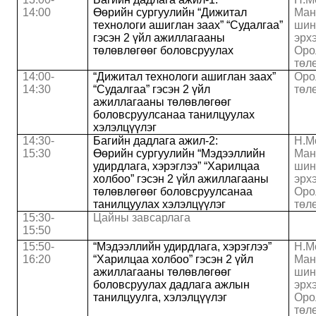
14:00
Өөрийн сургуулийн “Дижитал
Ман
технологи ашиглан заах” “Судалгаа”
шин
гэсэн 2 үйл ажиллагааны
эрх
төлөвлөгөөг боловсруулах
Оро
төл
14:00-
“Дижитал технологи ашиглан заах”
Оро
14:30
“Судалгаа” гэсэн 2 үйл
төл
ажиллагааны төлөвлөгөөг
боловсруулсанаа танилцуулах
хэлэлцүүлэг
14:30-
Багийн дадлага ажил-2:
Н.М
15:30
Өөрийн сургуулийн “Мэдээллийн
Ман
удирдлага, хэрэглээ” “Харилцаа
шин
холбоо” гэсэн 2 үйл ажиллагааны
эрх
төлөвлөгөөг боловсруулсанаа
Оро
танилцуулах хэлэлцүүлэг
төл
15:30-
Цайны завсарлага
1
5
:
5
0
15:
5
0-
“Мэдээллийн удирдлага, хэрэглээ”
Н.М
16:
2
0
“Харилцаа холбоо” гэсэн 2 үйл
Ман
ажиллагааны төлөвлөгөөг
шин
боловсруулах дадлага ажлын
эрх
танилцуулга, хэлэлцүүлэг
Оро
төл