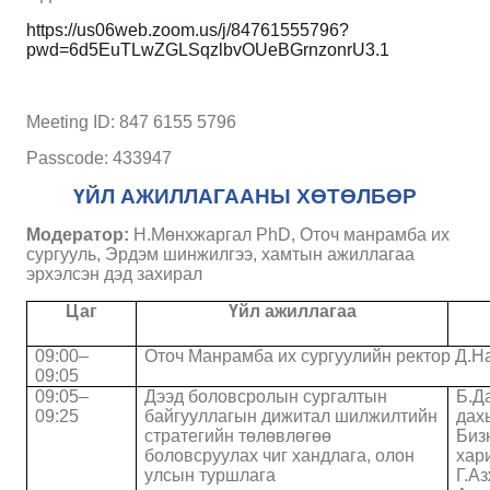
https://us06web.zoom.us/j/84761555796?
pwd=6d5EuTLwZGLSqzlbvOUeBGrnzonrU3.1
Meeting ID: 847 6155 5796
Passcode: 433947
ҮЙЛ АЖИЛЛАГААНЫ ХӨТ
ӨЛБӨР
Модератор:
Н.Мөнхжаргал PhD
, Оточ манрамба их
сургууль, Эрдэм шинжилгээ, хамтын ажиллагаа
эрхэлсэн дэд захирал
Цаг
Үйл ажиллагаа
09:00–
Оточ Манрамба их сургуулийн ректор Д.На
09:
05
09:
05
–
Дээд боловсролын сургалтын
Б.Д
09:25
байгууллагын дижитал шилжилтийн
дах
стратегийн төлөвлөгөө
Биз
боловсруулах чиг хандлага, олон
хар
улсын туршлага
Г.А