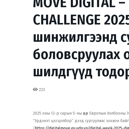
MOVE DIGITAL –
CHALLENGE 2025
шинжилгээнд с
боловсруулах 
шилдгүүд тодо
223
2025 оны 12-р сарын 5-ны өдөр Европын Холбооны Эр
“Эрдэнэт цогцолбор” дээд сургуулиас зохион бай
/
https://digitalmove.eu.udn.vn/digital-week-2025-di