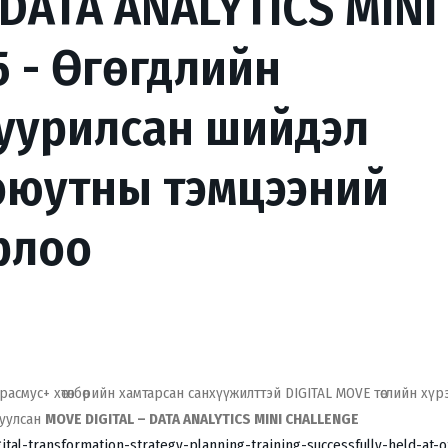
 DATA ANALYTICS MINI
 - Өгөгдлийн
уурилсан шийдэл
оюутны тэмцээний
рлоо
асмус+ хөтөлбөрийн хамтарсан санхүүжилттэй DIGITAL MOVE төслийн хү
гуулсан
MOVE DIGITAL – DATA ANALYTICS MINI CHALLENGE
gital-transformation-strategy-planning-training-successfully-held-at-o