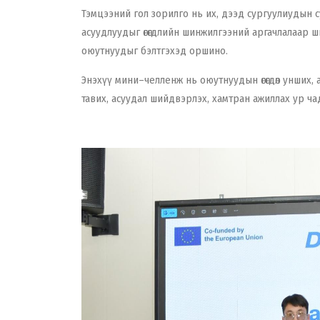
Тэмцээний гол зорилго нь их, дээд сургуулиудын с
асуудлуудыг өгөгдлийн шинжилгээний аргачлалаар ш
оюутнуудыг бэлтгэхэд оршино.
Энэхүү мини–челленж нь оюутнуудын өгөгдөл унших, 
тавих, асуудал шийдвэрлэх, хамтран ажиллах ур ча