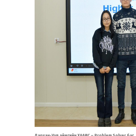
Дархан-Уул аймгийн ХААИС – Problem Solver баг