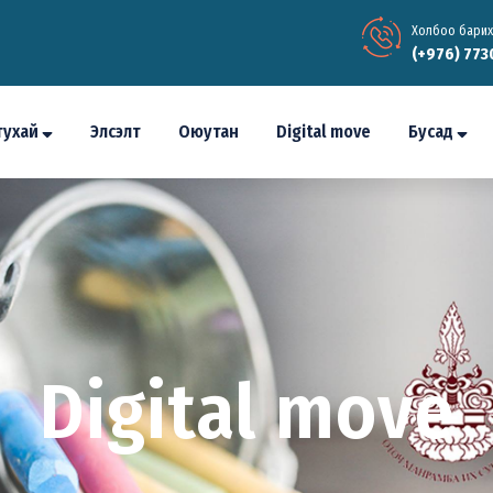
Холбоо барих
(+976) 773
тухай
Элсэлт
Оюутан
Digital move
Бусад
Digital move