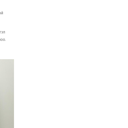
ай
гэл
лоо.