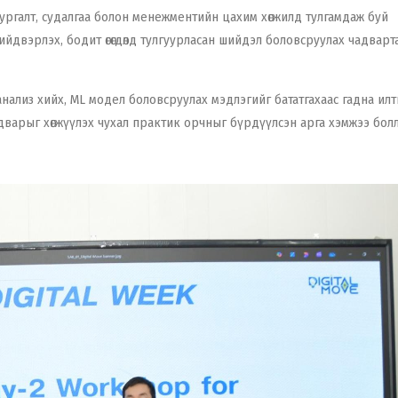
ургалт, судалгаа болон менежментийн цахим хөгжилд тулгамдаж буй
ийдвэрлэх, бодит өгөгдөлд тулгуурласан шийдэл боловсруулах чадварт
анализ хийх, ML модел боловсруулах мэдлэгийг бататгахаас гадна илт
дварыг хөгжүүлэх чухал практик орчныг бүрдүүлсэн арга хэмжээ бол