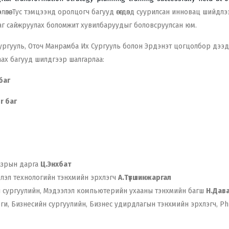
лөлөө. Тус тэмцээнд оролцогч багууд өгөгдөлд суурилсан инновац шийдлэ
агааг сайжруулах боломжит хувилбаруудыг боловсруулсан юм.
Сургууль, Оточ Манрамба Их Сургууль болон Эрдэнэт цогцолбор дээд
ах багууд шилдгээр шалгарлаа:
баг
r баг
азрын дарга
Ц.Энхбат
лэл технологийн тэнхмийн эрхлэгч
А.Түвшинжаргал
н сургуулийн, Мэдээлэл компьютерийн ухааны тэнхмийн багш
Н.Дава
ги, Бизнесийн сургуулийн, Бизнес удирдлагын тэнхмийн эрхлэгч, P