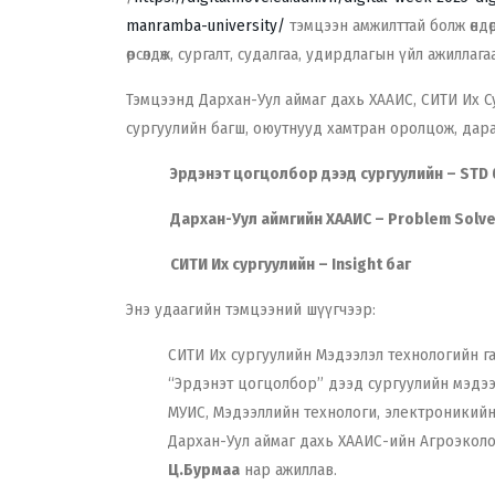
manramba-university/
тэмцээн амжилттай болж өндөр
өрсөлдөж, сургалт, судалгаа, удирдлагын үйл ажилл
Тэмцээнд Дархан-Уул аймаг дахь ХААИС, СИТИ Их 
сургуулийн багш, оюутнууд хамтран оролцож, дара
Эрдэнэт цогцолбор дээд сургуулийн – STD 
Дархан-Уул аймгийн ХААИС – Problem Solve
СИТИ Их сургуулийн – Insight баг
Энэ удаагийн тэмцээний шүүгчээр:
СИТИ Их сургуулийн Мэдээлэл технологийн г
“Эрдэнэт цогцолбор” дээд сургуулийн мэдээ
МУИС, Мэдээллийн технологи, электроникий
Дархан-Уул аймаг дахь ХААИС-ийн Агроэколо
Ц.Бурмаа
нар ажиллав.