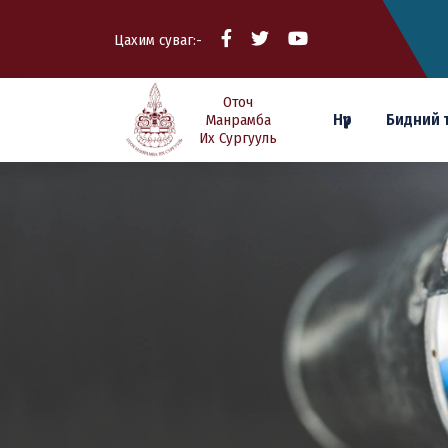
Цахим суваг:-
Оточ
Нүүр
Бидний 
Манрамба
Их Сургууль