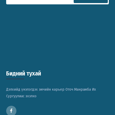
Бидний тухай
Дэлхийд үнэлэгдэх эмчийн карьер Оточ Манрамба Их
Сургуулиас эхэлнэ