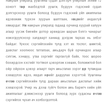
Намрын улиралд уушгины судал дэлгэрч улирлын эхний 72
хоногт төмөр махбодтой уушги, бүдүүн гэдэсний судал
дэлгэрснээр уушги болоод бүдүүн гэдэсний үйл ажиллагаа
идэвхжиж түрхэн зуурын шалтгаан, нөхцөлийг андахгүй
хямардаг. Мөн намрын улиралд гадаад орчинд хуурай халуун
агаар үүсэж биеийн дотор арвидсан шарын бэлгэ чанарыг
нэмэгдүүлснээр халдварт ханиад дэгдэж тархах нь элбэг
байдаг. Үүнээс сэргийлэхийн тулд хэт их тослог, шимтэй,
давслаг хоолноос татгалзах, амьдарч буй орчиндоо агаар
сэлгэж, хэншүү, утаа зэргийг гаргахгүй байх, тоос шороо
бохирдсон хэсгийг тогтмол цэвэрлэж хэвших, боломжтой бол
ойр ойрхон цэвэр агаарт гарч амьсгалах зэрэг өдөр тутамдаа
хэвшүүлэх идээ, явдал мөрийг дадуулах хэрэгтэй. Уушгины
өвчлөлөөс сэргийлэхийн тулд дараах амьсгалын дасгалыг хийж
хэвшээрэй. Учир нь дээш гүйгч болон амь баригч хийн үйл
ажиллагааг дэмжсэнээр уушги болоод зүрх судасны өвчлөлөөс
сэргийлэх чухал ач холбогдолтой.