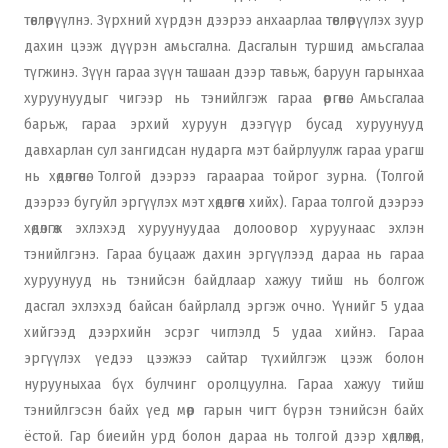
төвлөрүүлнэ. Зүрхний хүрдэн дээрээ анхаарлаа төвлөрүүлэх зуур
дахин цээж дүүрэн амьсгална. Дасгалын туршид амьсгалаа
түгжинэ. Зүүн гараа зүүн ташаан дээр тавьж, баруун гарынхаа
хуруунуудыг чигээр нь тэнийлгэж гараа өргөнө. Амьсгалаа
барьж, гараа эрхий хуруун дээгүүр бусад хуруунууд
давхарлан сул зангидсан нударга мэт байрлуулж гараа урагш
нь хөдөлгөнө. Толгой дээрээ гараараа тойрог зурна. (Толгой
дээрээ бугуйл эргүүлэх мэт хөдөлгөөн хийх). Гараа толгой дээрээ
хөдөлгөж эхлэхэд хуруунуудаа долоовор хуруунаас эхлэн
тэнийлгэнэ. Гараа буцааж дахин эргүүлээд дараа нь гараа
хуруунууд нь тэнийсэн байдлаар хажуу тийш нь болгож
дасгал эхлэхэд байсан байрлалд эргэж очно. Үүнийг 5 удаа
хийгээд дээрхийн эсрэг чиглэлд 5 удаа хийнэ. Гараа
эргүүлэх үедээ цээжээ сайтар түхийлгэж цээж болон
нурууныхаа бүх булчинг оролцуулна. Гараа хажуу тийш
тэнийлгэсэн байх үед мөр гарын чигт бүрэн тэнийсэн байх
ёстой. Гар биеийн урд болон дараа нь толгой дээр хөдлөхөд,