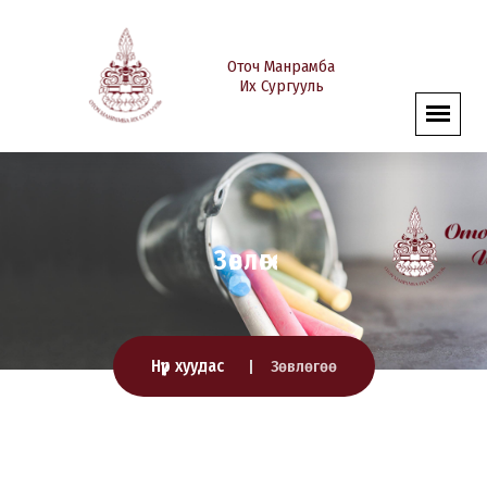
Оточ Манрамба
Их Сургууль
Зөвлөгөө
Нүүр хуудас
Зөвлөгөө