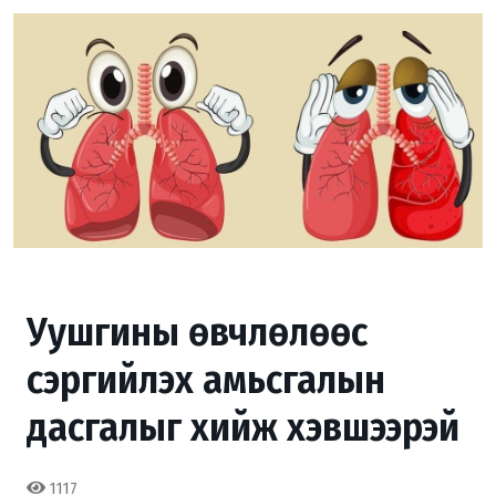
Уушгины өвчлөлөөс
сэргийлэх амьсгалын
дасгалыг хийж хэвшээрэй
1117