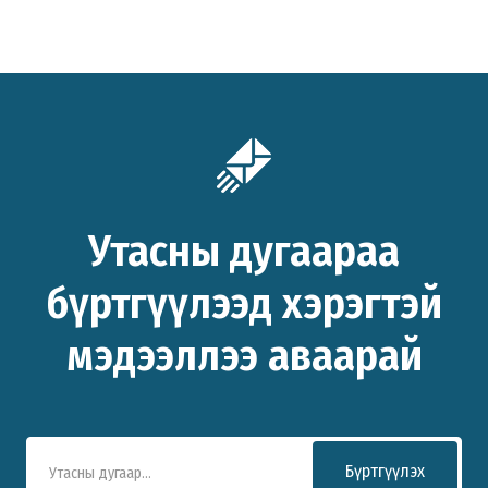
Утасны дугаараа
бүртгүүлээд хэрэгтэй
мэдээллээ аваарай
Бүртгүүлэх