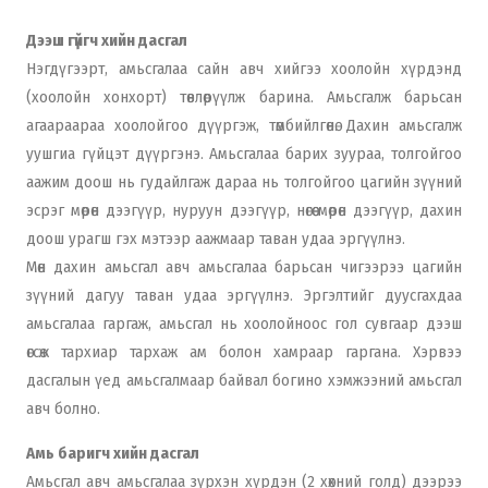
Дээш гүйгч хийн дасгал
Нэгдүгээрт, амьсгалаа сайн авч хийгээ хоолойн хүрдэнд
(хоолойн хонхорт) төвлөрүүлж барина. Амьсгалж барьсан
агаараараа хоолойгоо дүүргэж, төмбийлгөнө. Дахин амьсгалж
уушгиа гүйцэт дүүргэнэ. Амьсгалаа барих зуураа, толгойгоо
аажим доош нь гудайлгаж дараа нь толгойгоо цагийн зүүний
эсрэг мөрөн дээгүүр, нуруун дээгүүр, нөгөө мөрөн дээгүүр, дахин
доош урагш гэх мэтээр аажмаар таван удаа эргүүлнэ.
Мөн дахин амьсгал авч амьсгалаа барьсан чигээрээ цагийн
зүүний дагуу таван удаа эргүүлнэ. Эргэлтийг дуусгахдаа
амьсгалаа гаргаж, амьсгал нь хоолойноос гол сувгаар дээш
өгсөж тархиар тархаж ам болон хамраар гаргана. Хэрвээ
дасгалын үед амьсгалмаар байвал богино хэмжээний амьсгал
авч болно.
Амь баригч хийн дасгал
Амьсгал авч амьсгалаа зүрхэн хүрдэн (2 хөхний голд) дээрээ