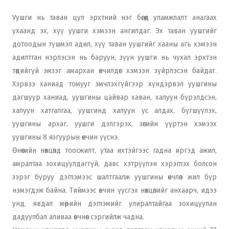
Уушги нь таван цул эрхтний нэг бөгөөд уламжлалт анагаах
ухаанд эх, хүү уушги хэмээн ангилдаг. Эх таван уушгийг
дотоодын түшмэл адил, хүү таван уушгийг хааны агь хэмээн
адилтган нэрлэсэн нь баруун, зүүн уушги нь чухал эрхтэн
төдийгүй эмзэг амархан өвчилдөг хэмээн зүйрлэсэн байдаг.
Хэрвээ ханиад томууг эмчлэхгүйгээр хүндэрвэл уушгины
дагшуур ханиад, уушгины цайвар хаван, халуун бүрэлдсэн,
халуун хатгалгаа, уушгинд халуун ус алдах, бүгшүүлэх,
уушгины архаг, уушги дэлгэрэх, зөгийн үүртэн хэмээх
уушгины 8 язгуурын өвчин үүснэ.
Өнөөгийн нөхцөлд тоосжилт, утаа ихтэйгээс гадна иргэд ажил,
амралтаа зохицуулдаггүй, давс хэтрүүлэн хэрэглэх болсон
зэрэг буруу дэглэмээс шалтгаалж уушгины өвчлөл жил бүр
нэмэгдэж байна. Тиймээс өвчин үүсгэх нөхцөлийг анхаарч, идээ
унд, явдал мөрийн дэглэмийг улиралтайгаа зохицуулан
дадуулбал аливаа өвчнөөс сэргийлж чадна.