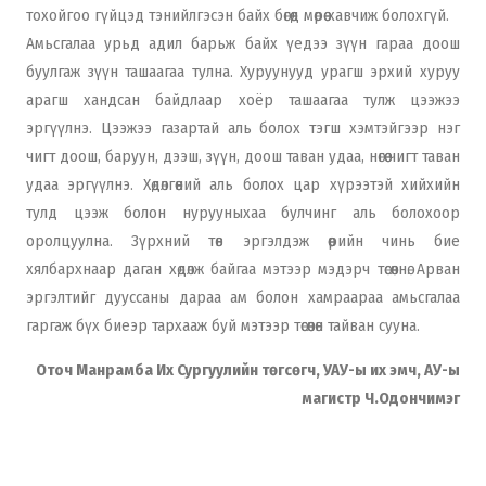
тохойгоо гүйцэд тэнийлгэсэн байх бөгөөд мөрөө хавчиж болохгүй.
Амьсгалаа урьд адил барьж байх үедээ зүүн гараа доош
буулгаж зүүн ташаагаа тулна. Хуруунууд урагш эрхий хуруу
арагш хандсан байдлаар хоёр ташаагаа тулж цээжээ
эргүүлнэ. Цээжээ газартай аль болох тэгш хэмтэйгээр нэг
чигт доош, баруун, дээш, зүүн, доош таван удаа, нөгөө чигт таван
удаа эргүүлнэ. Хөдөлгөөний аль болох цар хүрээтэй хийхийн
тулд цээж болон нурууныхаа булчинг аль болохоор
оролцуулна. Зүрхний төв эргэлдэж өөрийн чинь бие
хялбархнаар даган хөдөлж байгаа мэтээр мэдэрч төсөөлнө. Арван
эргэлтийг дууссаны дараа ам болон хамраараа амьсгалаа
гаргаж бүх биеэр тархааж буй мэтээр төсөөлөн тайван сууна.
Оточ Манрамба Их Сургуулийн төгсөгч, УАУ-ы их эмч, АУ-ы
магистр Ч.Одончимэг