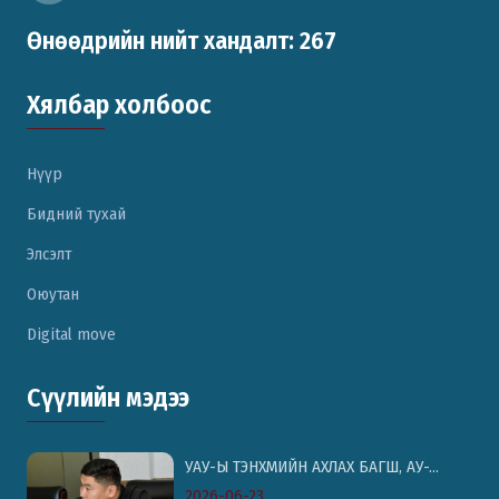
Өнөөдрийн нийт хандалт: 267
Хялбар холбоос
Нүүр
Бидний тухай
Элсэлт
Оюутан
Digital move
Сүүлийн мэдээ
УАУ-Ы ТЭНХМИЙН АХЛАХ БАГШ, АУ-...
2026-06-23