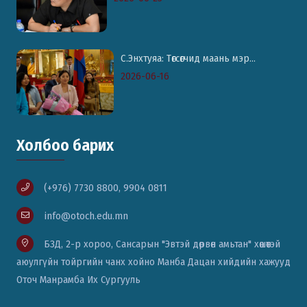
С.Энхтуяа: Төгсөгчид маань мэр...
2026-06-16
Холбоо барих
(+976) 7730 8800, 9904 0811
info@otoch.edu.mn
БЗД, 2-р хороо, Сансарын "Эвтэй дөрвөн амьтан" хөшөөтэй
аюулгүйн тойргийн чанх хойно Манба Дацан хийдийн хажууд
Оточ Манрамба Их Сургууль