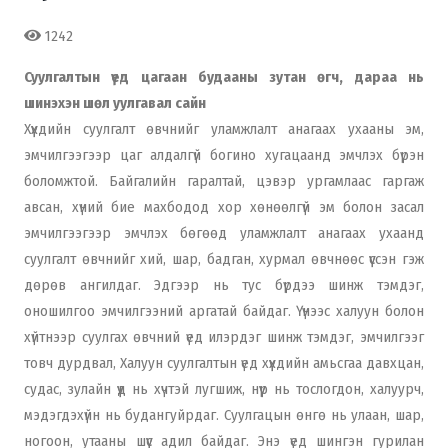
1242
Суулгалтын үед цагаан будааны зутан өгч, дараа нь
шинэхэн шөл уулгавал сайн
Хүүхдийн суулгалт өвчнийг уламжлалт анагаах ухааны эм,
эмчилгээгээр цаг алдалгүй богино хугацаанд эмчлэх бүрэн
боломжтой. Байгалийн гаралтай, цэвэр ургамлаас гаргаж
авсан, хүний бие махбодод хор хөнөөлгүй эм болон засал
эмчилгээгээр эмчлэх бөгөөд уламжлалт анагаах ухаанд
суулгалт өвчнийг хий, шар, бадган, хурмал өвчнөөс үүссэн гэж
дөрөв ангилдаг. Эдгээр нь тус бүрдээ шинж тэмдэг,
оношилгоо эмчилгээний аргатай байдаг. Үүнээс халуун болон
хүйтнээр суулгах өвчний үед илэрдэг шинж тэмдэг, эмчилгээг
товч дурдвал, Халуун суулгалтын үед хүүхдийн амьсгаа давхцан,
судас, зулайн үүд нь хүчтэй лугшиж, нүүр нь тослогдон, халуурч,
мэдэгдэхүйн нь будангуйрдаг. Суулгацын өнгө нь улаан, шар,
ногоон, утааны шүүс адил байдаг. Энэ үед шингэн гурилан