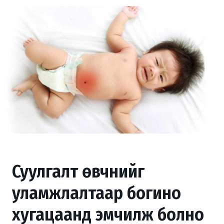
Суулгалт өвчнийг
уламжлалтаар богино
хугацаанд эмчилж болно