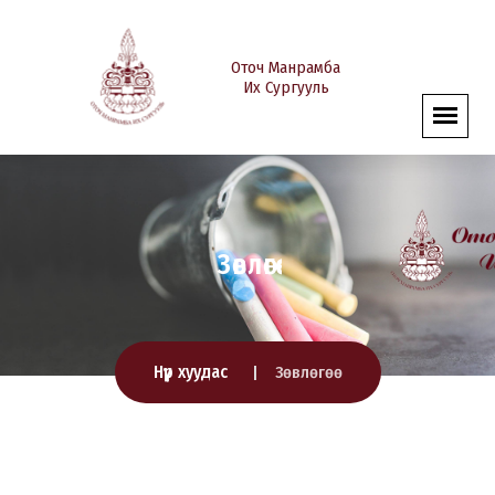
Оточ Манрамба
Их Сургууль
Зөвлөгөө
Нүүр хуудас
Зөвлөгөө