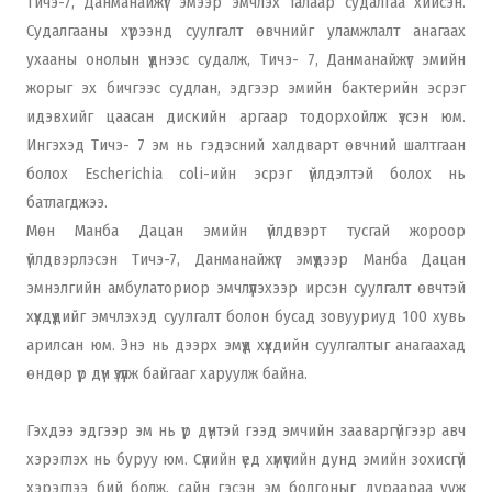
Тичэ-7, Данманайжүг эмээр эмчлэх талаар судалгаа хийсэн.
Судалгааны хүрээнд суулгалт өвчнийг уламжлалт анагаах
ухааны онолын үүднээс судалж, Тичэ- 7, Данманайжүг эмийн
жорыг эх бичгээс судлан, эдгээр эмийн бактерийн эсрэг
идэвхийг цаасан дискийн аргаар тодорхойлж үзсэн юм.
Ингэхэд Тичэ- 7 эм нь гэдэсний халдварт өвчний шалтгаан
болох Escherichia coli-ийн эсрэг үйлдэлтэй болох нь
батлагджээ.
Мөн Манба Дацан эмийн үйлдвэрт тусгай жороор
үйлдвэрлэсэн Тичэ-7, Данманайжүг эмүүдээр Манба Дацан
эмнэлгийн амбулаториор эмчлүүлэхээр ирсэн суулгалт өвчтэй
хүүхдүүдийг эмчлэхэд суулгалт болон бусад зовууриуд 100 хувь
арилсан юм. Энэ нь дээрх эмүүд хүүхдийн суулгалтыг анагаахад
өндөр үр дүн үзүүлж байгааг харуулж байна.
Гэхдээ эдгээр эм нь үр дүнтэй гээд эмчийн зааваргүйгээр авч
хэрэглэх нь буруу юм. Сүүлийн үед хүмүүсийн дунд эмийн зохисгүй
хэрэглээ бий болж, сайн гэсэн эм болгоныг дураараа ууж