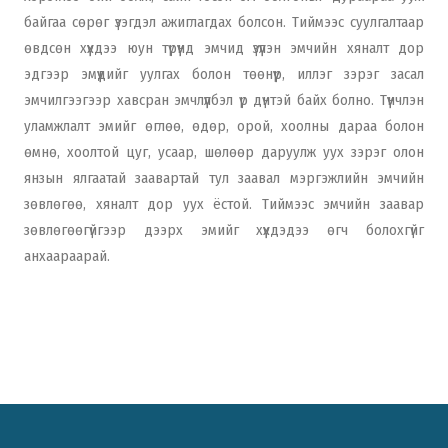
байгаа сөрөг үзэгдэл ажиглагдах болсон. Тиймээс суулгалтаар
өвдсөн хүүхдээ юун түрүүнд эмчид үзүүлэн эмчийн хяналт дор
эдгээр эмүүдийг уулгах болон төөнүүр, иллэг зэрэг засал
эмчилгээгээр хавсран эмчлүүлбэл үр дүнтэй байх болно. Түүнчлэн
уламжлалт эмийг өглөө, өдөр, орой, хоолны дараа болон
өмнө, хоолтой цуг, усаар, шөлөөр даруулж уух зэрэг олон
янзын ялгаатай заавартай тул заавал мэргэжлийн эмчийн
зөвлөгөө, хяналт дор уух ёстой. Тиймээс эмчийн заавар
зөвлөгөөгүйгээр дээрх эмийг хүүхдэдээ өгч болохгүйг
анхаараарай.