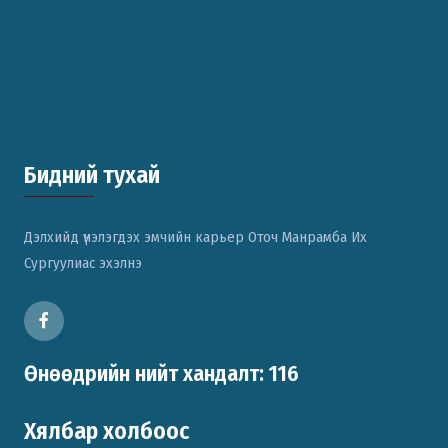
Бидний тухай
Дэлхийд үнэлэгдэх эмчийн карьер Оточ Манрамба Их
Сургуулиас эхэлнэ
Өнөөдрийн нийт хандалт: 116
Хялбар холбоос