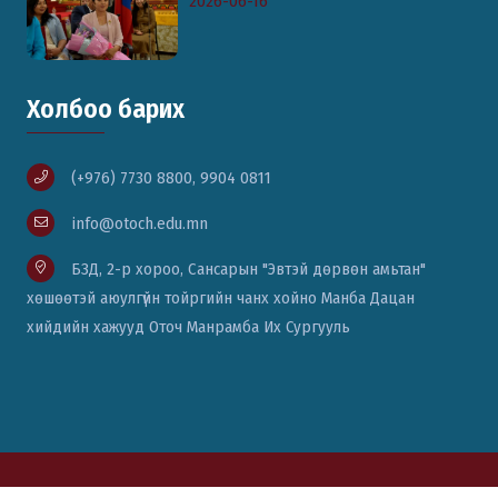
2026-06-16
Холбоо барих
(+976) 7730 8800, 9904 0811
info@otoch.edu.mn
БЗД, 2-р хороо, Сансарын "Эвтэй дөрвөн амьтан"
хөшөөтэй аюулгүйн тойргийн чанх хойно Манба Дацан
хийдийн хажууд Оточ Манрамба Их Сургууль