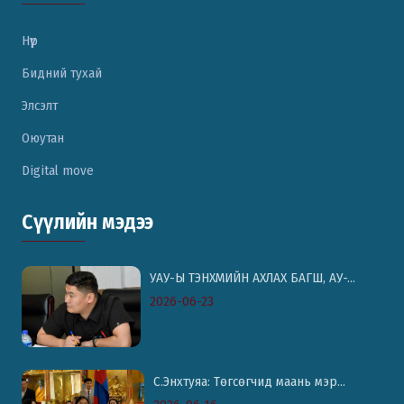
Нүүр
Бидний тухай
Элсэлт
Оюутан
Digital move
Сүүлийн мэдээ
УАУ-Ы ТЭНХМИЙН АХЛАХ БАГШ, АУ-...
2026-06-23
С.Энхтуяа: Төгсөгчид маань мэр...