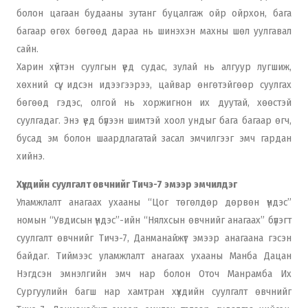
болон цагаан будааны зутанг буцалгаж ойр ойрхон, бага
багаар өгөх бөгөөд дараа нь шинэхэн махны шөл уулгавал
сайн.
Харин хүйтэн суулгын үед судас, зулай нь алгуур лугшиж,
хөхний сүү, идсэн идээгээрээ, цайвар өнгөтэйгөөр суулгах
бөгөөд гэдэс, олгой нь хоржигнон их дуутай, хөөстэй
суулгадаг. Энэ үед бүлээн шимтэй хоол ундыг бага багаар өгч,
бусад эм болон шаардлагатай засал эмчилгээг эмч гардан
хийнэ.
Хүүхдийн суулгалт өвчнийг Тичэ-7 эмээр эмчилдэг
Уламжлалт анагаах ухааны “Цог төгөлдөр дөрвөн үндэс”
номын “Увдисын үндэс”-ийн “Нялхсын өвчнийг анагаах” бүлэгт
суулгалт өвчнийг Тичэ-7, Данманайжүг эмээр анагаана гэсэн
байдаг. Тиймээс уламжлалт анагаах ухааны Манба Дацан
Нэгдсэн эмнэлгийн эмч нар болон Оточ Манрамба Их
Сургуулийн багш нар хамтран хүүхдийн суулгалт өвчнийг