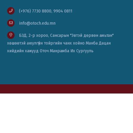
(+976) 7730 8800, 9904 0811
info@otoch.edu.mn
БЗД, 2-р хороо, Сансарын "Эвтэй дөрвөн амьтан"
хөшөөтэй аюулгүйн тойргийн чанх хойно Манба Дацан
хийдийн хажууд Оточ Манрамба Их Сургууль
© Вэб сайт бүтээсэн:
Цаст солюшн ХХК
76771111, 88014334