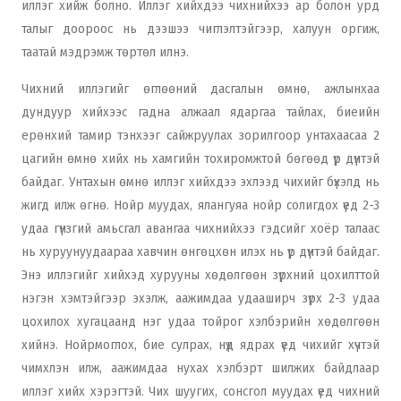
иллэг хийж болно. Иллэг хийхдээ чихнийхээ ар болон урд
талыг доороос нь дээшээ чиглэлтэйгээр, халуун оргиж,
таатай мэдрэмж төртөл илнэ.
Чихний иллэгийг өглөөний дасгалын өмнө, ажлынхаа
дундуур хийхээс гадна алжаал ядаргаа тайлах, биеийн
ерөнхий тамир тэнхээг сайжруулах зорилгоор унтахаасаа 2
цагийн өмнө хийх нь хамгийн тохиромжтой бөгөөд үр дүнтэй
байдаг. Унтахын өмнө иллэг хийхдээ эхлээд чихийг бүхэлд нь
жигд илж өгнө. Нойр муудах, ялангуяа нойр солигдох үед 2-3
удаа гүнзгий амьсгал авангаа чихнийхээ гэдсийг хоёр талаас
нь хуруунуудаараа хавчин өнгөцхөн илэх нь үр дүнтэй байдаг.
Энэ иллэгийг хийхэд хурууны хөдөлгөөн зүрхний цохилттой
нэгэн хэмтэйгээр эхэлж, аажимдаа удааширч зүрх 2-3 удаа
цохилох хугацаанд нэг удаа тойрог хэлбэрийн хөдөлгөөн
хийнэ. Нойрмоглох, бие сулрах, нүд ядрах үед чихийг хүчтэй
чимхлэн илж, аажимдаа нухах хэлбэрт шилжих байдлаар
иллэг хийх хэрэгтэй. Чих шуугих, сонсгол муудах үед чихний