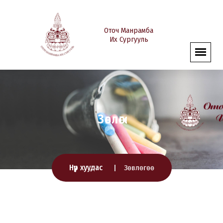
Оточ Манрамба
Их Сургууль
Зөвлөгөө
Нүүр хуудас
Зөвлөгөө