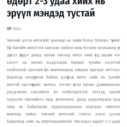
өдөрт 2-3 удаа хийх нь
эрүүл мэндэд тустай
1024
Чихний цэгэн иллэгийг дангаар нь хийж болох боловч, түүнийг
бүх биеийн иллэгтэй хавсран хийвэл маш богино хугацаанд үр
дүнгээ үзүүлдэг давуу талтай. Чихэнд иллэг хийх үед зарим нэг
хэсэгт нь өвчин мэдрэгдэж байвал тухайн хэсэгтэй
холбоотой эрхтний үйл ажиллагаанд хямрал гарсныг илтгэнэ.
Дарахад хөндүүрлэж байгаа цэгүүдэд иллэг хийх нь тухайн
өвчтэй эрхтнүүдийг эмчлэх, нэгэнт үүссэн өвчин даамжрахаас
урьдчилан сэргийлэх ач холбогдолтой. Эхлээд эрхий
хуруугаа чихнийхээ ард, долоовор, дунд хуруунуудаа урд
талд нь байрлуулж, хуруунуудынхаа өндгөөр чимхлэх
маягаар хийнэ. Чихний иллэгийг хэвтээ эсвэл суугаа
байрлалд хийх нь илүү тохиромжтой. Чихэндээ өдөрт 2-3 удаа