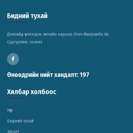
Бидний тухай
Дэлхийд үнэлэгдэх эмчийн карьер Оточ Манрамба Их
Сургуулиас эхэлнэ
Өнөөдрийн нийт хандалт: 197
Хялбар холбоос
Нүүр
Бидний тухай
Элсэлт