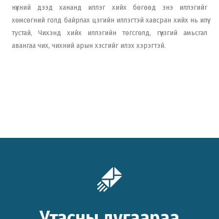
нүхний дээд хананд иллэг хийх бөгөөд энэ иллэгийг
хөмсөгний голд байрлах цэгийн иллэгтэй хавсран хийх нь илүү
тустай, Чихэнд хийх иллэгийн төгсгөлд, гүнзгий амьсгал
авангаа чих, чихний арын хэсгийг илэх хэрэгтэй.
Утасны дугаараа