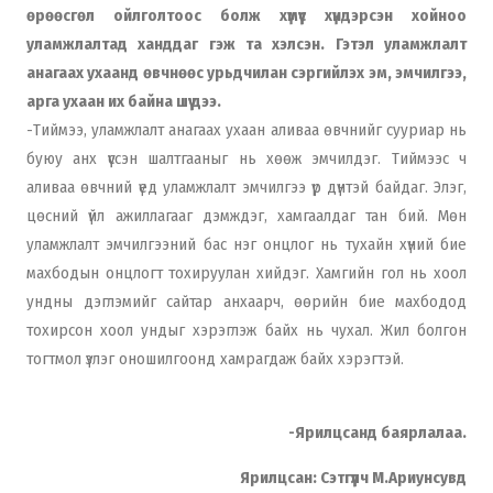
өрөөсгөл ойлголтоос болж хүмүүс хүндэрсэн хойноо
уламжлалтад ханддаг гэж та хэлсэн. Гэтэл уламжлалт
анагаах ухаанд өвчнөөс урьдчилан сэргийлэх эм, эмчилгээ,
арга ухаан их байна шүү дээ.
-Тиймээ, уламжлалт анагаах ухаан аливаа өвчнийг сууриар нь
буюу анх үүссэн шалтгааныг нь хөөж эмчилдэг. Тиймээс ч
аливаа өвчний үед уламжлалт эмчилгээ үр дүнтэй байдаг. Элэг,
цөсний үйл ажиллагааг дэмждэг, хамгаалдаг тан бий. Мөн
уламжлалт эмчилгээний бас нэг онцлог нь тухайн хүний бие
махбодын онцлогт тохируулан хийдэг. Хамгийн гол нь хоол
ундны дэглэмийг сайтар анхаарч, өөрийн бие махбодод
тохирсон хоол ундыг хэрэглэж байх нь чухал. Жил болгон
тогтмол үзлэг оношилгоонд хамрагдаж байх хэрэгтэй.
-Ярилцсанд баярлалаа.
Ярилцсан: Сэтгүүлч М.Ариунсувд