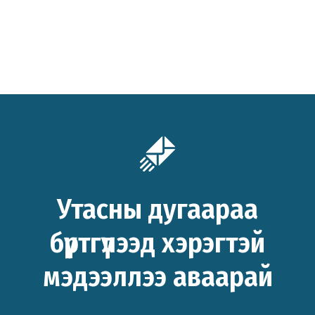
Утасны дугаараа
бүртгүүлээд хэрэгтэй
мэдээллээ аваарай