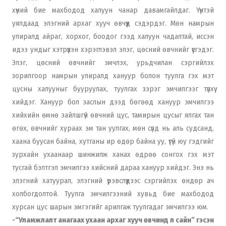
хүний бие махбодод халуун чанар давамгайлдаг. Үүнтэй
уялдаад элэгний архаг хууч өвчүүд сэдэрдэг. Мөн намрын
улиралд айраг, хорхог, боодог гээд халуун чадалтай, иссэн
идээ ундыг хэтрүүлэн хэрэглэвэл элэг, цөсний өвчнийг үүсгэдэг.
Элэг, цөсний өвчнийг эмчлэх, урьдчилан сэргийлэх
зорилгоор намрын улиралд хануур болон туулга гэх мэт
цусны халууныг бууруулах, туулгах зэрэг эмчилгээг түлхүү
хийдэг. Хануур бол заслын дээд бөгөөд хануур эмчилгээ
хийхийн өмнө зайлшгүй өвчний цус, тамирын цусыг ялгах тан
өгөх, өвчнийг хураах эм тан уулгах, мөн сүлд нь аль судсанд,
хаана буусан байна, хутганы ир өдөр байна уу, үгүй юу гэдгийг
зурхайн ухаанаар шинжилж ханах өдрөө сонгох гэх мэт
тусгай бэлтгэл эмчилгээ хийсний дараа хануур хийдэг. Энэ нь
элэгний хатуурал, элэгний үрэвслүүдээс сэргийлэх өндөр ач
холбогдолтой. Туулга эмчилгээний хувьд бие махбодод
хурсан цус шарын эмгэгийг арилгаж туулгадаг эмчилгээ юм.
-“Уламжлалт анагаах ухаан архаг хууч өвчинд л сайн” гэсэн