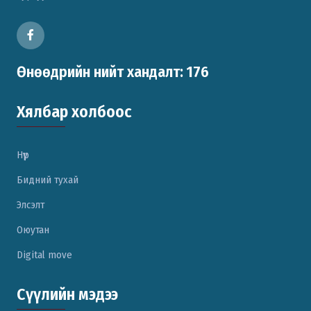
Өнөөдрийн нийт хандалт: 176
Хялбар холбоос
Нүүр
Бидний тухай
Элсэлт
Оюутан
Digital move
Сүүлийн мэдээ