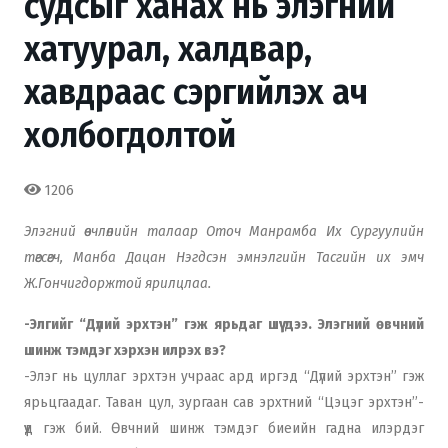
судсыг ханах нь элэгний
хатуурал, халдвар,
хавдраас сэргийлэх ач
холбогдолтой
1206
Элэгний өвчлөлийн талаар Оточ Манрамба Их Сургуулийн
төгсөгч, Манба Дацан Нэгдсэн эмнэлгийн Тасгийн их эмч
Ж.Гончигдоржтой ярилцлаа.
-Элгийг “Дүлий эрхтэн” гэж ярьдаг шүү дээ. Элэгний өвчний
шинж тэмдэг хэрхэн илрэх вэ?
-Элэг нь цуллаг эрхтэн учраас ард иргэд “Дүлий эрхтэн” гэж
ярьцгаадаг. Таван цул, зургаан сав эрхтний “Цэцэг эрхтэн”-
үүд гэж бий. Өвчний шинж тэмдэг биеийн гадна илэрдэг