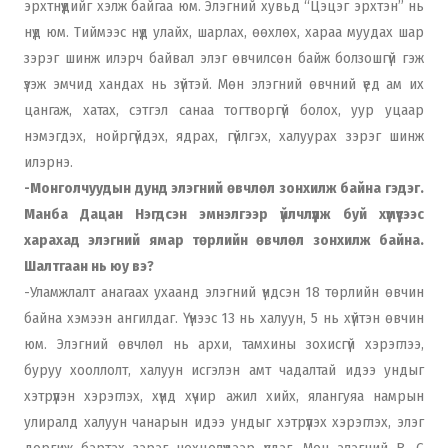
эрхтнүүдийг хэлж байгаа юм. Элэгний хувьд “Цэцэг эрхтэн” нь
нүд юм. Тиймээс нүд улайх, шарлах, өөхлөх, хараа муудах шар
зэрэг шинж илэрч байвал элэг өвчилсөн байж болзошгүй гэж
үзэж эмчид хандах нь зүйтэй. Мөн элэгний өвчний үед ам их
цангаж, хатах, сэтгэл санаа тогтворгүй болох, уур уцаар
нэмэгдэх, нойргүйдэх, ядрах, гүйлгэх, халуурах зэрэг шинж
илэрнэ.
-Монголчуудын дунд элэгний өвчлөл зонхилж байна гэдэг.
Манба Дацан Нэгдсэн эмнэлгээр үйлчлүүлж буй хүмүүсээс
харахад элэгний ямар төрлийн өвчлөл зонхилж байна.
Шалтгаан нь юу вэ?
-Уламжлалт анагаах ухаанд элэгний үндсэн 18 төрлийн өвчин
байна хэмээн ангилдаг. Үүнээс 13 нь халуун, 5 нь хүйтэн өвчин
юм. Элэгний өвчлөл нь архи, тамхины зохисгүй хэрэглээ,
буруу хооллолт, халуун исгэлэн амт чадалтай идээ ундыг
хэтрүүлэн хэрэглэх, хүнд хүчир ажил хийх, ялангуяа намрын
улиралд халуун чанарын идээ ундыг хэтрүүлэх хэрэглэх, элэг