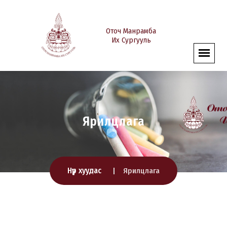
Оточ Манрамба
Их Сургууль
Ярилцлага
Нүүр хуудас
Ярилцлага