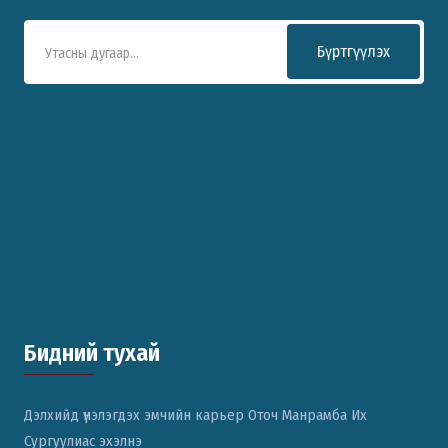
Бүртгүүлэх
Бидний тухай
Дэлхийд үнэлэгдэх эмчийн карьер Оточ Манрамба Их
Сургуулиас эхэлнэ