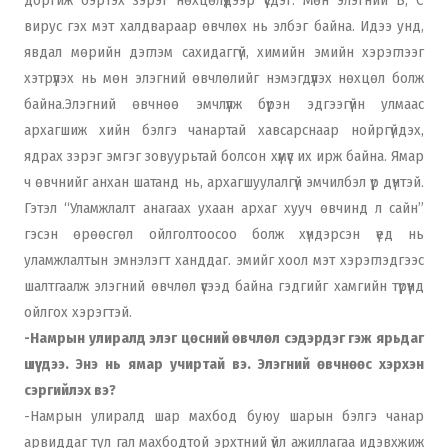
доргиж бэртэх зэрэг нөхцөлүүдээр үүсдэг. Мөн элэгний В, С
вирус гэх мэт халдвараар өвчлөх нь элбэг байна. Идээ унд,
явдал мөрийн дэглэм сахидаггүй, химийн эмийн хэрэглээг
хэтрүүлэх нь мөн элэгний өвчлөлийг нэмэгдүүлэх нөхцөл болж
байна.Элэгний өвчнөө эмчлүүлж бүрэн эдгээгүйн улмаас
архагшиж хийн бэлгэ чанартай хавсарснаар нойргүйдэх,
ядрах зэрэг эмгэг зовуурьтай болсон хүмүүс их ирж байна. Ямар
ч өвчнийг анхан шатанд нь, архагшуулалгүй эмчилбэл үр дүнтэй.
Гэтэл “Уламжлалт анагаах ухаан архаг хууч өвчинд л сайн”
гэсэн өрөөсгөл ойлголтоосоо болж хүндэрсэн үед нь
уламжлалтын эмнэлэгт ханддаг. эмийг хоол мэт хэрэглэдгээс
шалтгаалж элэгний өвчлөл үүсээд байна гэдгийг хамгийн түрүүнд
ойлгох хэрэгтэй.
-Намрын улиралд элэг цөсний өвчлөл сэдэрдэг гэж ярьдаг
шүү дээ. Энэ нь ямар учиртай вэ. Элэгний өвчнөөс хэрхэн
сэргийлэх вэ?
-Намрын улиралд шар махбод буюу шарын бэлгэ чанар
арвиддаг тул гал махбодтой эрхтний үйл ажиллагаа идэвхжиж