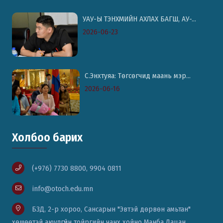
УАУ-Ы ТЭНХМИЙН АХЛАХ БАГШ, АУ-...
2026-06-23
С.Энхтуяа: Төгсөгчид маань мэр...
2026-06-16
Холбоо барих
(+976) 7730 8800, 9904 0811
info@otoch.edu.mn
БЗД, 2-р хороо, Сансарын "Эвтэй дөрвөн амьтан"
хөшөөтэй аюулгүйн тойргийн чанх хойно Манба Дацан