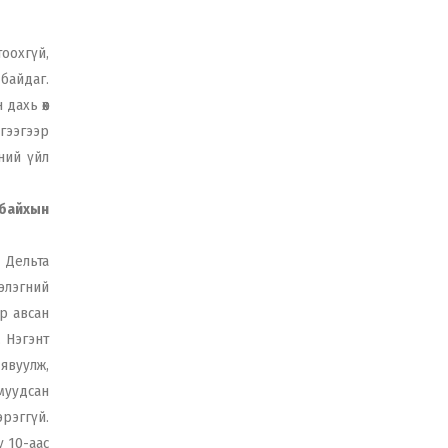
тоохгүй,
 байдаг.
дахь өөх
лгээгээр
ний үйл
й байхын
 Дельта
элэгний
р авсан
 Нэгэнт
явуулж,
 муудсан
эрэггүй.
ү 10-аас