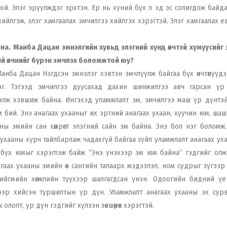
стой. Элэг эрүүлждэг эрхтэн. Ер нь хүний бүх л эд эс солигдож байда
йлгэж, элэг хамгаалах эмчилгээ хийлгэх хэрэгтэй. Элэг хамгаалах 
айна. Манба Дацан эмнэлгийн хувьд элэгний хүнд өвчтэй хүмүүсийг
ий өвчнийг бүрэн эмчлэх боломжтой юу?
нба Дацан Нэгдсэн эмнэлэг хэвтэн эмчлүүлж байгаа бүх өвчтөнүүдэ
г. Тэгээд эмчилгээ дуусахад дахин шинжилгээ авч гарсан үр
лж хэвшиж байна. Ингэхэд уламжлалт эм, эмчилгээ маш үр дүнтэй
м бий. Энэ анагаах ухааныг их эртний анагаах ухаан, хуучин юм, ша
ны эмийн сан хөмрөгт элэгний сайн эм байна. Энэ бол нэг боломж.
ухааны хүрч тайлбарлаж чадахгүй байгаа зүйл уламжлалт анагаах ух
аа бүх юмыг хэрэглэж байж “Энэ үнэхээр эм юм байна” гэдгийг олж
гаах ухааны эмийн өв сангийн талаарх мэдээлэл, ном судрыг зүгээр
ийгмийн хөгжлийн түүхээр шалгагдсан үнэн. Одоогийн бидний үе
ээр хийсэн туршилтын үр дүн. Уламжлалт анагаах ухааны эх сур
лолт, үр дүн гэдгийг хүлээн зөвшөөрөх хэрэгтэй.