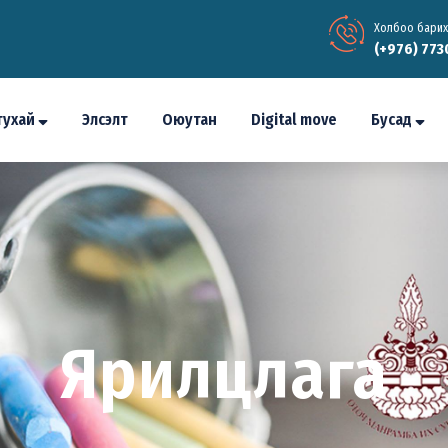
Холбоо барих
(+976) 773
тухай
Элсэлт
Оюутан
Digital move
Бусад
Ярилцлага