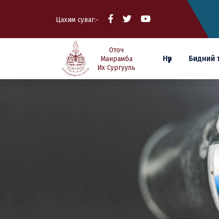
Цахим суваг:-
Оточ
Нүүр
Бидний 
Манрамба
Их Сургууль