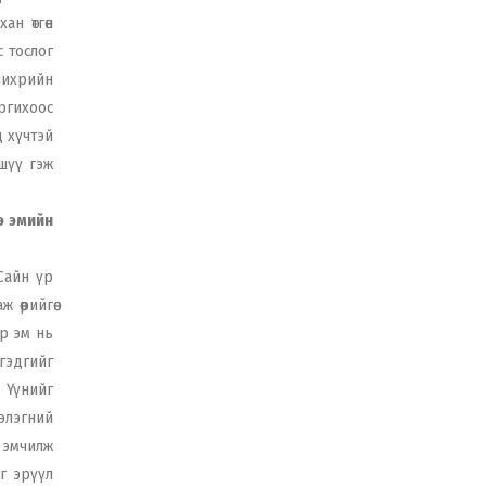
ан өтгөн
с тослог
 чихрийн
оргихоос
д хүчтэй
шүү гэж
э эмийн
Сайн үр
өөрийгөө
р эм нь
гэдгийг
. Үүнийг
 элэгний
г эмчилж
г эрүүл