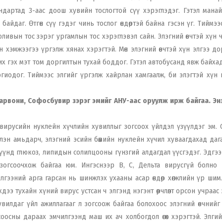
ндартад 3-аас доош хувийн тослогтой сүү хэрэглэдэг. Гэтэл манайх
йдаг. Өтгөн сүү гэдэг чинь тослог өндөртэй байна гэсэн үг. Тиймээ
оливын тос зэрэг ургамлын тос хэрэглэвэл сайн. Элэгний өвчтэй хүн
н хэмжээгээ үргэлж хянах хэрэгтэй. Мөн элэгний өвчтэй хүн элгээ д
их гэх мэт том доргилтын тухай боддог. Гэтэл автобусанд явж байха
иодог. Тиймээс элгийг үргэлж хайрлан хамгаалж, би элэгтэй хүн 
 Харвони, Софосбувир зэрэг эмийг АНУ-аас оруулж ирж байгаа. Эн
вирусийн нуклейн хүчлийн хувиллыг зогсоох үйлдэл үзүүлдэг эм. 
н амьдарч, элэгний эсийн бөөмийн нуклейн хүчил хуваагдахад дагаж 
үүнд глюкоз, липидын солилцооны гүнзгий алдагдал үүсгэдэг. Эдгээ
г зогсоочхож байгаа юм. Ингэснээр В, С, Дельта вирусгүй болно 
лгээний арга гарсан нь шинжлэх ухааны асар өндөр хөгжлийн үр шим
дээ тухайн хүний вирус устсан ч элгэнд нэгэнт өөрчлөлт орсон учраас
өө хувилдаг үйл ажиллагааг л зогсоож байгаа болохоос элэгний өвчний
оосны дараах эмчилгээнд маш их ач холбогдол өгөх хэрэгтэй. Элгий