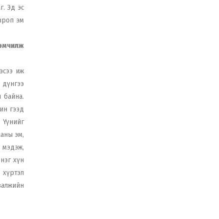
г. Эд эс
европ эм
 эмчилж
эсээ иж
 дүнгээ
 байна.
шин гээд
 Үүнийг
ааны эм,
 мэдэж,
 нэг хүн
 хүртэл
валжийн