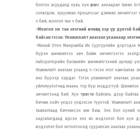
болгох асуудалд хувь хүн өөрөө их анхаарал тавих ё
солигдож, эрүүлжих процессыг дэмжих эмчилгээг хи
ч бий, монгол тан ч бий.
-Монгол эм тан элэгний өвчлөлд хэр үр дүнтэй б
байсан гэсэн. Уламжлалт анагаах ухаанаар элэгн
-Манай Оточ Манрамба Их Сургуулийн дэргэдэх Ма
бүрэн шинжилгээ авч байж эмчилгээгээ эхэлдэ
лабораторийн багажийн шинжилгээний аргаар үнэ
Уламжлалт анагаах ухаанд ч гэсэн элэг хамгаалах э
янз бүрээр хардаг. Гэтэл уламжлалт анагаах ухаа
үйлчлүүлэгчид маань тэр бүр мэддэггүй. Шинжлэх 
эмчилгээнд бий. Хүн төрөлхтөн байгаль дээр байг
бичиж хойч үедээ үлдээсэн түүхтэй. Уламжлалт ана
таамаглаад биччихсэн юм биш. Энэ бол хүний н
хадгалагдаад ирсэн энэ их мэдээлэл бол хүн д
мэдээлэл бол нотолгоонд суурилсан анагаах ухааны о