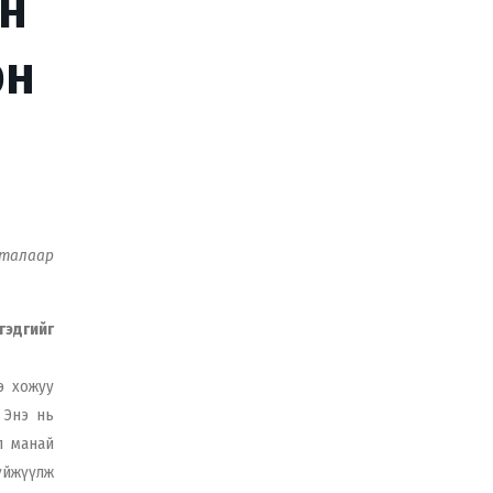
ан
эн
 талаар
 гэдгийг
э хожуу
 Энэ нь
л манай
үйжүүлж