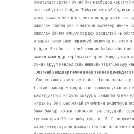
хамгаалдаг эрхтэн. Хүний бие махбодод хэрэггүй хо
элэг гүйцэтгэж байдаг. Тиймээс хортой бодисыг хо
архи, тамхи ч биш өөх тос, чихрийн өндөр хэрэглээ, 
ажиллаж байгаа хүн ч элэгний эмгэгээр өвчилж б
ажиллаж байгаа хүмүүс хордох эрсдэлтэй нь ойлг
агаарыг татаж авах төхөөрөмжгүй, ажилчид нь яма
байдаг. Энэ бол элэгний өвчлөл их байгаагийн бие
эмийн маш өндөр хэрэглээтэй орон. Жилд улсын хи
хүний эрүүл мэндэд сайн нөлөөлөхийн зэрэгцээ муу нөлө
-Элэгний халдварт өвчин ямар замаар дамждаг вэ
-Гол зонхилох хоёр зам байна. Нэг нь хавьтлаар, н
бэлгийн замаар ч халддагийг шинжлэх ухаан нотол
мэдэгддэггүй, ил хурц зовуурь шаналгаа өгдөггүй
илрэх нь бий. Бас манай эмнэлгийн ажилтнууд тари
Улаанбаатар хотын томоохон эмнэлгүүдийн сув
сувилагчдын 50-аас илүү хувь нь В, С вирусийн 
хэрэглэлээр хүртэл дамждаг гэдгийг тогтоочихсон. 