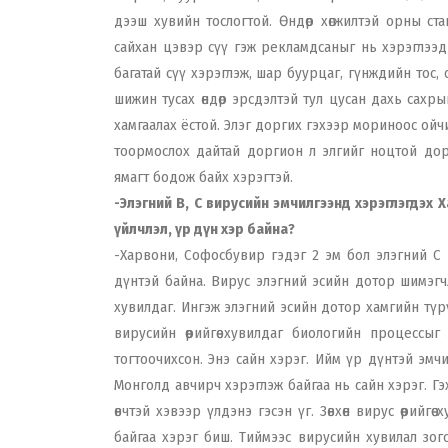
дээш хувийн тослогтой. Өндөр хөгжилтэй орны ста
сайхан цэвэр сүү гэж рекламдсаныг нь хэрэглээд ба
багатай сүү хэрэглэж, шар буурцаг, гүнждийн тос, 
шижин тусах өндөр эрсдэлтэй тул цусан дахь сахры
хамгаалах ёстой. Элэг доргих гэхээр мориноос ойч
тоормослох дайтай доргион л элгийг ноцтой дорг
ямагт бодож байх хэрэгтэй.
-Элэгний В, С вирусийн эмчилгээнд хэрэглэгдэх
үйлчлэл, үр дүн хэр байна?
-Харвони, Софосбувир гэдэг 2 эм бол элэгний С 
дүнтэй байна. Вирус элэгний эсийн дотор шимэгчлэ
хувилдаг. Ингэж элэгний эсийн дотор хамгийн түр
вирусийн өөрийгөө хувилдаг биологийн процессы
тогтоочихсон. Энэ сайн хэрэг. Ийм үр дүнтэй эмчи
Монголд авчирч хэрэглэж байгаа нь сайн хэрэг. Гэх
өвчтэй хэвээр үлдэнэ гэсэн үг. Зөвхөн вирус өөрийг
байгаа хэрэг биш. Тиймээс вирусийн хувилал зогс