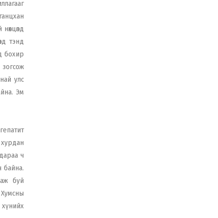
иллагааг
 ганцхан
 нөхцөлд
лд тэнд
д бохир
д зогсож
анай улс
йна. Эм
 гепатит
 хурдан
 дараа ч
ч байна.
лаж буй
 Хумсны
г хүнийх