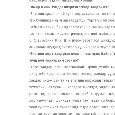
байх ёстой гэдгийг анхаармаар байна.
-Ямар шинж тэмдэг илэрвэл эмчид хандах вэ?
-Элэгний архаг өвчтэй хүнд ядрах сульдах гол шинж тэ
гэр бүлийнхэн нь ч анзаардаггүй. “Аргагүй би хоё
Тиймээс хэвийн биш ядралтаа сайн анзаарах хэрэгтэй. 
тосны глюкозын хэмжээ өөрчлөгдөх, элэгний эсийн 
В, С вирусийн РНХ, ДНХ илрэх зэрэг гол шинжүү
ажиллагаа муудаад эхлэхээр хүний арьс өнгө зүсээ ал
-Элэгний хорт хавдрын өвчлөл ч нэмэгдэж байна. Үү
тулд юуг анхаарах ёстой вэ?
-Хорт хавдар олон шалтгаантай. Орчин үеийн шин
вирусийн халдвараас болоод элгэнд хавдар үүсдэ
хавдар ихсэж байгаа нь элэгний вирусийн гепатит
хүмүүсийн 20 хувь нь хавдарт шилждэг, үлдсэн 80
өөрчлөлт өгөөд архаг гепатит, элэгний хатуурал,
хоргүйжүүлдэг функцээ гүйцэтгэж чадахгүй болсон.
хоол хүнс гэх мэт. Үүнийг бид гэдэс дотор, элгэнд
Шарсан, хуурсан хоол, амьтны гаралтай тос өөхнөөс т