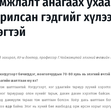
мжлалт анагаах уха
рилсан гэдгийг хүлэ
эгтэй
 захирал, АУ-ы доктор, профессор Г.Чойжамцтай элэгний өвчлөлийн
д нэгдүгээрт бичигддэг, монголчуудын 70-80 хувь нь элэгний өвчтэй
гаагийн шалтгаан юу вэ?
том шалтгаантай. Нэгдүгээрт, нэг удаагийн тариур зүүний хэрэглэ
 нэг тариураар олон хүнийг тарьж, дахин дахин хэрэглэж байсан.
хүнд дамжуулж тараах том шалтгаан болсон. Хоёр дахь шалтгаан бо
ээ өндөр байна. Элэг нь хүний бие махбодод орж ирсэн хорыг хорг