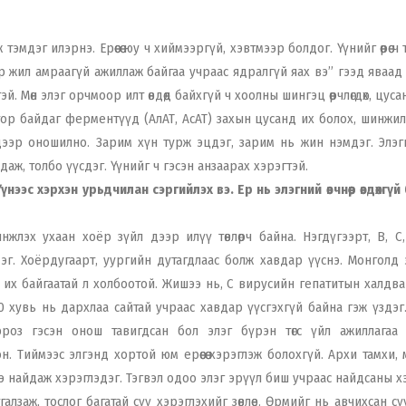
мдэг илэрнэ. Ерөөсөө юу ч хиймээргүй, хэвтмээр болдог. Үүнийг өөрөө ч 
р жил амраагүй ажиллаж байгаа учраас ядралгүй яах вэ” гээд яваад
Мөн элэг орчмоор илт өвдөөд байхгүй ч хоолны шингэц өөрчлөгдөх, цусан 
дотор байдаг ферментүүд (АлАТ, АсАТ) захын цусанд их болох, шинжи
дээр оношилно. Зарим хүн турж эцдэг, зарим нь жин нэмдэг. Элэг
даж, толбо үүсдэг. Үүнийг ч гэсэн анзаарах хэрэгтэй.
нээс хэрхэн урьдчилан сэргийлэх вэ. Ер нь элэгний өвчнөөр өвдөхгү
жлэх ухаан хоёр зүйл дээр илүү төвлөрч байна. Нэгдүгээрт, В, С,
г. Хоёрдугаарт, уургийн дутагдлаас болж хавдар үүснэ. Монголд 
 их байгаатай л холбоотой. Жишээ нь, С вирусийн гепатитын халдва
 хувь нь дархлаа сайтай учраас хавдар үүсгэхгүй байна гэж үздэг.
 цирроз гэсэн онош тавигдсан бол элэг бүрэн төгс үйл ажиллагаа 
 Тиймээс элгэнд хортой юм ерөөсөө хэрэглэж болохгүй. Архи тамхи,
ээ найдаж хэрэглэдэг. Тэгвэл одоо элэг эрүүл биш учраас найдсаны х
атгалзаж, тослог багатай сүү хэрэглэхийг зөвлөе. Өрмийг нь авчихсан сү