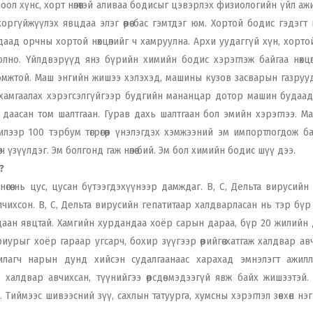
ол хүнс, хорт нөлөөтэй аливаа бодисыг цэвэрлэх физиологийн үйл аж
ргүйжүүлэх явцдаа элэг өөрөө бас гэмтдэг юм. Хортой бодис гэдэгт
гадаад орчны хортой нөхцөлийг ч хамруулна. Архи уудаггүй хүн, хортой
олно. Үйлдвэрүүд янз бүрийн химийн бодис хэрэглэж байгаа нөхцө
омжтой. Маш энгийн жишээ хэлэхэд, машины кузов засварын газруу
р ч хамгаалах хэрэгсэлгүйгээр будгийн мананцар дотор машин будаа
э даасан том шалтгаан. Гурав дахь шалтгаан бол эмийн хэрэглээ. М
лээр 100 тэрбум төгрөгөөр үнэлэгдэх хэмжээний эм импортлогдож ба
ө ч үзүүлдэг. Эм болгонд гаж нөлөө бий. Эм бол химийн бодис шүү дээ.
?
өгөө нь цус, цусан бүтээгдэхүүнээр дамждаг. В, С, Дельта вирусийн
чихсон. В, С, Дельта вирусийн гепатитаар халдварласан нь тэр бүр
 удаан явцтай. Хамгийн хурдандаа хоёр сарын дараа, бүр 20 жилийн
урыг хоёр гараар угсарч, бохир зүүгээр өөрийгөө хатгаж халдвар ав
илагч нарын дунд хийсэн судалгаанаас харахад эмнэлэгт ажил
халдвар авчихсан, түүнийгээ өөрсдөө мэдээгүй явж байх жишээтэй.
Тиймээс шивээсний зүү, сахлын татуурга, хумсны хэрэглэл зөвхөн нэ