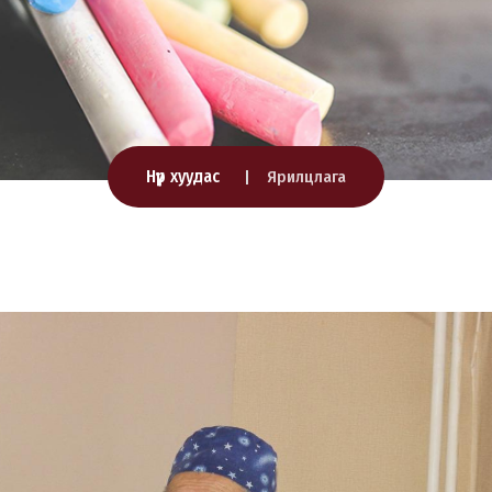
Нүүр хуудас
Ярилцлага