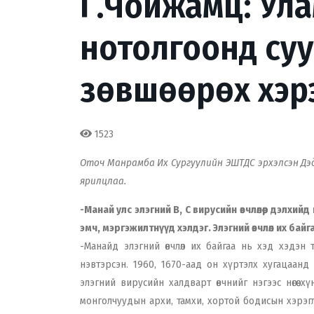
Г.Чойжамц: Ула
нотолгоонд суу
зөвшөөрөх хэр
1523
Оточ Манрамба Их Сургуулийн ЭШТДС эрхэлсэн Дэд
ярилцлаа.
-Манай улс элэгний В, С вирусийн өвчлөлөөр дэлхий
эмч, мэргэжилтнүүд хэлдэг. Элэгний өвчлөл их бай
-Манайд элэгний өвчлөл их байгаа нь хэд хэдэн 
нэвтэрсэн. 1960, 1670-аад он хүртэлх хугацаанд
элэгний вирусийн халдварт өвчнийг нэгээс нөгөө 
монголчуудын архи, тамхи, хортой бодисын хэрэгл