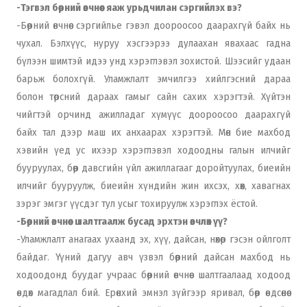
-Тэгвэл бөөрний өвчнөөс яаж урьдчилан сэргийлэх вэ?
-Бөөрний өвчнөөс сэргийлье гэвэл доороосоо даарахгүй байх нь
чухал. Бэлхүүс, нуруу хэсгээрээ дулаахан явахаас гадна
бүлээн шимтэй идээ унд хэрэглэвэл зохистой. Шээсийг удаан
барьж болохгүй. Уламжлалт эмчилгээ хийлгэсний дараа
болон төрсний дараах гамыг сайн сахих хэрэгтэй. Хүйтэн
чийгтэй орчинд ажилладаг хүмүүс доороосоо даарахгүй
байх тал дээр маш их анхаарах хэрэгтэй. Мөн бие махбод
хэвийн үед ус ихээр хэрэглэвэл ходоодны галын илчийг
бууруулах, бөөр давсгийн үйл ажиллагааг доройтуулах, биеийн
илчийг бууруулж, биеийн хүндийн жин ихсэх, хөөх, хавагнах
зэрэг эмгэг үүсдэг тул усыг тохируулж хэрэглэх ёстой.
-Бөөрний өвчнөөс шалтгаалж бусад эрхтэн өвчлөх үү?
-Уламжлалт анагаах ухаанд эх, хүү, дайсан, нөхөр гэсэн ойлголт
байдаг. Үүний дагуу авч үзвэл бөөрний дайсан махбод нь
ходоодонд буудаг учраас бөөрний өвчнөөс шалтгаалаад ходоод
өвдөх магадлал бий. Ерөнхий эмнэл зүйгээр яривал, бөөр өвдсөнөөс