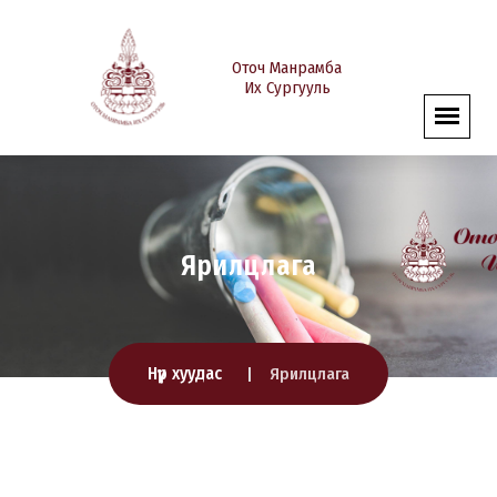
Оточ Манрамба
Их Сургууль
Ярилцлага
Нүүр хуудас
Ярилцлага