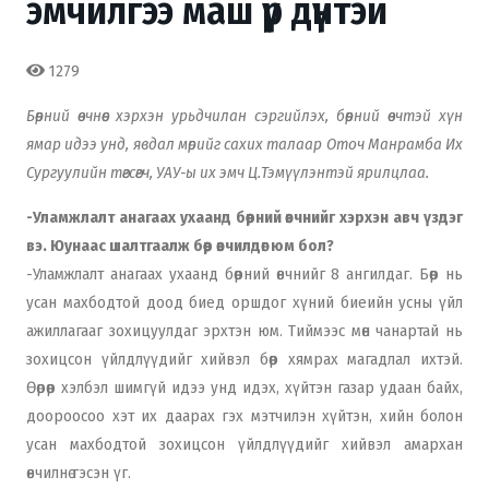
эмчилгээ маш үр дүнтэй
1279
Бөөрний өвчнөөс хэрхэн урьдчилан сэргийлэх, бөөрний өвчтэй хүн
ямар идээ унд, явдал мөрийг сахих талаар Оточ Манрамба Их
Сургуулийн төгсөгч, УАУ-ы их эмч Ц.Тэмүүлэнтэй ярилцлаа.
-Уламжлалт анагаах ухаанд бөөрний өвчнийг хэрхэн авч үздэг
вэ. Юунаас шалтгаалж бөөр өвчилдөг юм бол?
-Уламжлалт анагаах ухаанд бөөрний өвчнийг 8 ангилдаг. Бөөр нь
усан махбодтой доод биед оршдог хүний биеийн усны үйл
ажиллагааг зохицуулдаг эрхтэн юм. Тиймээс мөн чанартай нь
зохицсон үйлдлүүдийг хийвэл бөөр хямрах магадлал ихтэй.
Өөрөөр хэлбэл шимгүй идээ унд идэх, хүйтэн газар удаан байх,
доороосоо хэт их даарах гэх мэтчилэн хүйтэн, хийн болон
усан махбодтой зохицсон үйлдлүүдийг хийвэл амархан
өвчилнө гэсэн үг.