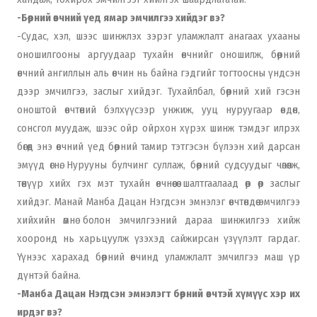
-Бөөрний өвчний үед ямар эмчилгээ хийдэг вэ?
-Судас, хэл, шээс шинжлэх зэрэг уламжлалт анагаах ухааны
оношилгооны аргуудаар тухайн өвчнийг оношилж, бөөрний
өвчний ангиллын аль өвчин нь байна гэдгийг тогтоосны үндсэн
дээр эмчилгээ, заслыг хийдэг. Тухайлбал, бөөрний хий гэсэн
оноштой өвчтөний бэлхүүсээр унжиж, ууц нуруугаар өвдөн,
сонсгол муудаж, шээс ойр ойрхон хүрэх шинж тэмдэг илрэх
бөгөөд энэ өвчний үед бөөрний тамир тэтгэсэн бүлээн хий дарсан
эмүүд өгнө. Нурууны булчинг суллаж, бөөрний судсуудыг чөлөөлж,
төөнүүр хийх гэх мэт тухайн өвчнөөсөө шалтгаалаад өөр өөр заслыг
хийдэг. Манай Манба Дацан Нэгдсэн эмнэлэг өвчтөндөө эмчилгээ
хийхийн өмнө болон эмчилгээний дараа шинжилгээ хийж
хооронд нь харьцуулж үзэхэд сайжирсан үзүүлэлт гардаг.
Үүнээс харахад бөөрний өвчинд уламжлалт эмчилгээ маш үр
дүнтэй байна.
-Манба Дацан Нэгдсэн эмнэлэгт бөөрний өвчтэй хүмүүс хэр их
ирдэг вэ?