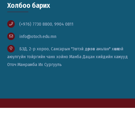
Холбоо барих
(+976) 7730 8800, 9904 0811
info@otoch.edu.mn
БЗД, 2-р хороо, Сансарын "Эвтэй дөрвөн амьтан" хөшөөтэй
аюулгүйн тойргийн чанх хойно Манба Дацан хийдийн хажууд
Оточ Манрамба Их Сургууль
© Вэб сайт бүтээсэн:
Цаст солюшн ХХК
76771111, 88014334