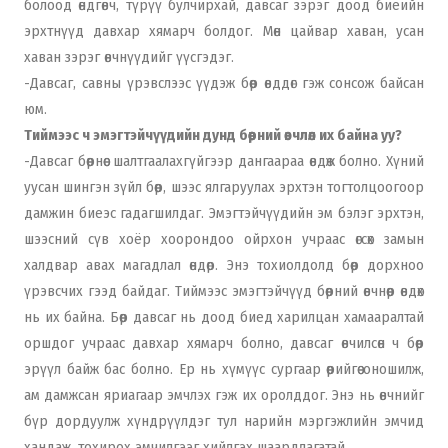
болоод өндгөвч, түрүү булчирхай, давсаг зэрэг доод биеийн
эрхтнүүд давхар хямарч болдог. Мөн цайвар хаван, усан
хаван зэрэг өвчнүүдийг үүсгэдэг.
-Давсаг, савны үрэвслээс үүдэж бөөр өвддөг гэж сонсож байсан
юм.
Тиймээс ч эмэгтэйчүүдийн дунд бөөрний өвчлөл их байна уу?
-Давсаг бөөрнөөс шалтгаалахгүйгээр дангаараа өвдөж болно. Хүний
уусан шингэн зүйл бөөр, шээс ялгаруулах эрхтэн тогтолцоогоор
дамжин биеэс гадагшилдаг. Эмэгтэйчүүдийн эм бэлэг эрхтэн,
шээсний сүв хоёр хоорондоо ойрхон учраас өгсөх замын
халдвар авах магадлал өндөр. Энэ тохиолдолд бөөр дорхноо
үрэвсчих гээд байдаг. Тиймээс эмэгтэйчүүд бөөрний өвчнөөр өвдөх
нь их байна. Бөөр давсаг нь доод биед харилцан хамааралтай
оршдог учраас давхар хямарч болно, давсаг өвчилсөн ч бөөр
эрүүл байж бас болно. Ер нь хүмүүс сургаар өөрийгөө оношилж,
ам дамжсан яриагаар эмчлэх гэж их оролддог. Энэ нь өвчнийг
бүр дордуулж хүндрүүлдэг тул нарийн мэргэжлийн эмчид
хандаж, тохирох эмчилгээг хийлгэх шаардлагатай.