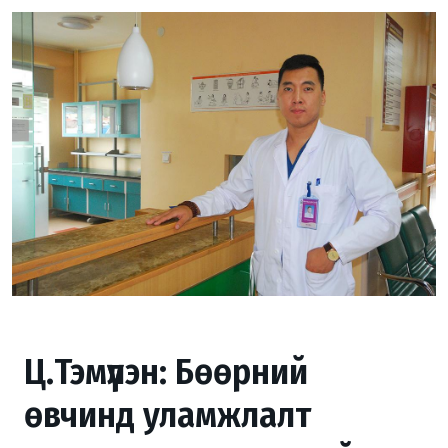
Ц.Тэмүүлэн: Бөөрний
өвчинд уламжлалт