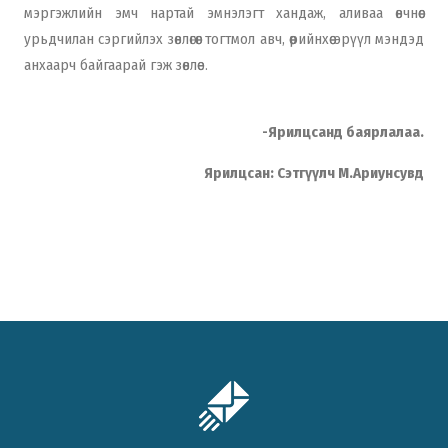
мэргэжлийн эмч нартай эмнэлэгт хандаж, аливаа өвчнөөс
урьдчилан сэргийлэх зөвлөгөөг тогтмол авч, өөрийнхөө эрүүл мэндэд
анхаарч байгаарай гэж зөвлөе.
-Ярилцсанд баярлалаа.
Ярилцсан: Сэтгүүлч М.Ариунсувд