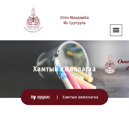
Оточ Манрамба
Их Сургууль
Хамтын ажиллагаа
Нүүр хуудас
Хамтын ажиллагаа