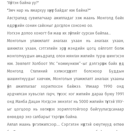
'Хүйтэн байна уу?'
"Эмч нар нь ямархуу хүмүүс байдаг юм байна?"
Австралид сувилагчаар ажилладаг ээж маань Монголд байх
өдрүүдийн сонин сайхныг догдлон сонсоно оо.
Нэгхэн долоо хоногт би маш их зүйлийг сурсан байлаа…
Монголын уламжлалт анагаах ухаан нь анагаах ухаан,
шинжлэх ухаан, сэтгэлийн эрүүл мэндийн цогц ойлголт болж
монголчуудын амьдралд олон мянган жилийн турш шингэсэн
юм. Зөвлөлт Холбоот Улс “коммунизм”-ыг дэлгэрүүлж байх үед
Монголд Сталиний хэлмэгдүүлэлт болсноор Буддын
шашинтнуудыг хавчиж, Монголын уламжлалт анагаах ухааны
үйл ажиллагааг хориглосон байжээ. Улмаар 1990 онд
ардчилсан хувьсгал гарч, түүнээс нэг жилийн дараа буюу 1991
онд Манба Дацан Нэгдсэн эмнэлэг нь 5000 жилийн түүхтэй УАУ-
ыг цогцоор нь хөгжүүлэх зорилготойгоор байгуулагдсанаар
өнөөдөр энэ салбарыг тэргүүлж байна.
Аялал маань үргэлжилсээр.... Сэргэлэн нүдтэй оюутнууд өглөө