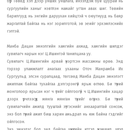
бүр Төвөд хэл дээр унших уншлага, инээлдэж буй цуурай нь
сургуулийн ханыг нэвтлэн намайг угтан авах шиг. Төвийн
барилгууд нь энгийн даруухан хийцтэй ч оюутнууд нь баяр
жаргалтай байгаа нь нэг зорилготой, эв эеийг эрхэмлэснийх
гэлтэй.
Манба Дацан эмнэлгийн хамгийн ахмад, хамгийн шилдэг
сувилагч нарын нэг Ц.Ишинтэй танилцана уу.
Сувилагч Ц.Ишингийн арвай үнэртсэн массажны өрөө. Энд
тэрээр уламжлалт анагаах ухааны Оточ Манрамба Их
Сургуульд элсэн суралцаад, төгсөөд Манба Дацан эмнэлэгт
ажиллаж байгаа тухайгаа дэлгэрэнгүй ярьж өглөө. Би түүний
монголоор ярьсан нэг ч үгийг ойлгоогүй ч Ц.Ишингийн хацар
дээрх үрчлээсүүд мянга мянган түүхийг өгүүлнэ. Би түүний
сувилагчийн ажилд тууштай зүтгэснийг анхааралтай сонсож,
энэ бол түүний ажил биш харин амьдрал нь юм байна гэдгийг
ойлгосон.
Энэ эмнэлэг бол энд байгаа хүмүүсийн итгэл үнэмшил, хүсэл