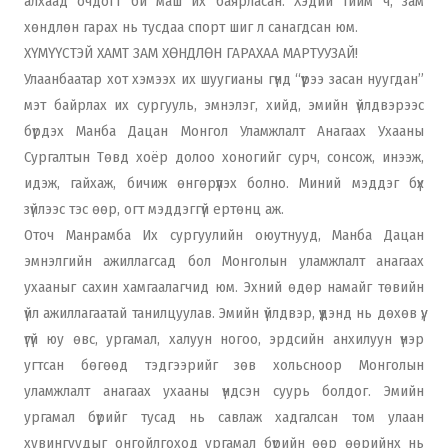
алхаад очдогт би маш их баярласан. Хэдий тийм ч, зам
хөндлөн гарах нь тусдаа спорт шиг л санагдсан юм.
ХҮМҮҮСТЭЙ ХАМТ ЗАМ ХӨНДЛӨН ГАРАХАА МАРТУУЗАЙ!
Улаанбаатар хот хэмээх их шуугианы гүнд “үүрээ засан нуугдан”
мэт байрлах их сургууль, эмнэлэг, хийд, эмийн үйлдвэрээс
бүрдэх Манба Дацан Монгол Уламжлалт Анагаах Ухааны
Сургалтын Төвд хоёр долоо хоногийг сурч, сонсож, инээж,
идэж, гайхаж, бичиж өнгөрүүлэх болно. Миний мэддэг бүх
зүйлээс тэс өөр, огт мэддэггүй ертөнц аж.
Оточ Манрамба Их сургуулийн оюутнууд, Манба Дацан
эмнэлгийн ажиллагсад бол Монголын уламжлалт анагаах
ухааныг сахин хамгаалагчид юм. Эхний өдөр намайг төвийн
үйл ажиллагаатай танилцуулав. Эмийн үйлдвэр, үүдэнд нь дөхөв үү,
үгүй юу өвс, ургамал, халуун ногоо, эрдсийн анхилуун үнэр
угтсан бөгөөд тэдгээрийг зөв хольсноор Монголын
уламжлалт анагаах ухааны үндсэн суурь болдог. Эмийн
ургамал бүрийг тусад нь савлаж хадгалсан том улаан
хувингуудыг онгойлгоход ургамал бүрийн өөр өөрийнх нь