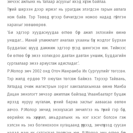
эмчээс ажлынх нь талаар асуухыг ихэд хүсэж байлаа.
Түүний ширээн дээр ирмэг нь урагдаж элэгдсэн гарын авлага
ном байв. Тэр Төвөд үсгээр бичигдсэн номоо надад гүйлгэн
харахыг зөвшөөрөв.
‘Би эдгээр хуудаснуудаа өглөө бүр ажил эхлэхийн өмнө
уншдаг… Манай уламжлалт анагаах ухааны бүх мэдлэг Бурхан
Буддагаас шууд дамжиж эдгээр үгсэд шингэсэн юм. Тиймээс
би өглөө бүр эмээ холихдоо давтан давтан уншиж, Буддагийн
сургаалаар эмээ ариусгаж адисладаг.’.
Р.Молор эмч 2002 онд Оточ Манрамба Их Сургуулийг төгссөн.
Тэр жилд ердөө 19 оюутан төгсөж байжээ. Тэрээр Тайвань,
Хятадад очиж магистрын зэрэг хамгаалахынхаа өмнө Манба
Дацан эмнэлэгт эмчээр ажиллаж байгаад Улаанбаатарт буцаж
ирээд нуруу нугалам, үений бариа заслыг ааваасаа өвлөн
авчээ. Р.Молор эмчид энэхүү засал эмчилгээ нь түүний гэр бүл,
өөрийнх нь хүмүүжил, амьдралынх нь нэг хэсэг болсон гэж
хэлсэн нь энэ богинохоон хугацаанд үзүүлээд, эмчлүүлээд суусан
надад маш их сэтгэгдэл төрүүлсэн юм. Р.Молор эмч өглөө бүр