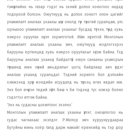
тэмүүллийнх нь газар гэдэг нь эхний долоо хоногоос надад
тодорхой болсон. Оюутнууд нь долоо хоногт олон цагийг
уламжлалт анагаах ухааны шүн онолд гүн гүнзгий суралцаж, улс
орныхоо уламжлалт анагаах ухааныг бусдад түгээн, түүнд хувь
нэмрээ оруулах хүсэл зорилготой. Ийм хүсэлтэй Монголын
уламжлалт анагаах ухааны эмч, оюутнууд мэдлэгээрээ
барууны ертөнцөд хувь нэмрээ оруулахыг хүсэж байна. Тэд
барууны анагаах ухаанд байдаггүй оюун санааны ухамсрын
түвшинд мөн хүний амьдралыг цогц байдлаар авч үздэг
анагаах ухаанд суралцдаг. Тэдний зорилго бол дэлхийн
хэмжээнд эрүүл мэндийн асуудалд нь түлхэц өгөх явдал юм.
Энэ бол өчүүхэн төдий зүйл биш ч би тэдэнд тус нэмэр болно
гэдэгтээ итгэж байна.
‘Энэ нь судасны цохилтоос эхэлнэ.’
Монголын уламжлалт анагаах ухааны үзлэг, оношлогоо нь
судас чагнахаас эхэлдэг. Р.Молор эмч хуруунуудаараа
бугуйны минь хоёр талд дарж намайг ерөнхийд нь тэр дор