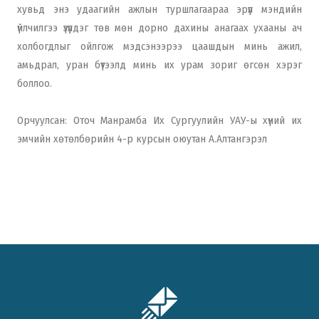
хувьд энэ удаагийн ажлын туршлагаараа эрүүл мэндийн
үйлчилгээ үзүүлдэг төв мөн дорно дахины анагаах ухааны ач
холбогдлыг ойлгож мэдсэнээрээ цаашдын минь ажил,
амьдрал, уран бүтээлд минь их урам зориг өгсөн хэрэг
боллоо.
Орчуулсан: Оточ Манрамба Их Сургуулийн УАУ-ы хүний их
эмчийн хөтөлбөрийн 4-р курсын оюутан А.Алтангэрэл