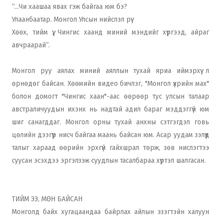
“...Чи хаашаа явах гэж байгаа юм бэ?
Улаанбаатар. Монгол Улсын нийслэл рүү
Хөөх, тийм үү, Чингис хаанд миний мэндийг хүргээд, айраг
авчраарай”.
Монгол руу аялах миний аяллын тухай яриа иймэрхүү л
өрнөдөг байсан. Хөөмийн видео бичлэг, "Монгол үхрийн мах"
болон домогт "Чингис хаан"-аас өөрөөр тус улсын талаар
австраличуудын ихэнх нь надтай адил бараг мэддэггүй юм
шиг санагддаг. Монгол орны тухай анхны сэтгэгдэл говь
цөлийн дээгүүр нисч байгаа маань байсан юм. Асар уудам зэлүүд
талыг хараад өөрийн эрхгүй гайхшрал төрж, зөв нислэгтээ
суусан эсэхдээ эргэлзэж суудлын тасалбараа хүртэл шалгасан.
ТИЙМ ЭЭ, МӨН БАЙСАН
Монголд байх хугацаандаа байрлах айлын эзэгтэйн халуун