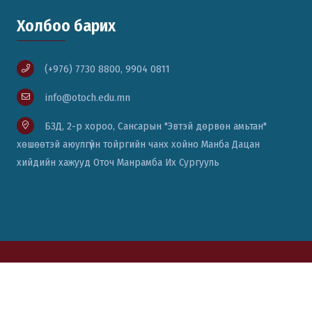
Холбоо барих
(+976) 7730 8800, 9904 0811
info@otoch.edu.mn
БЗД, 2-р хороо, Сансарын "Эвтэй дөрвөн амьтан"
хөшөөтэй аюулгүйн тойргийн чанх хойно Манба Дацан
хийдийн хажууд Оточ Манрамба Их Сургууль
© Вэб сайт бүтээсэн:
Цаст солюшн ХХК
76771111, 88014334