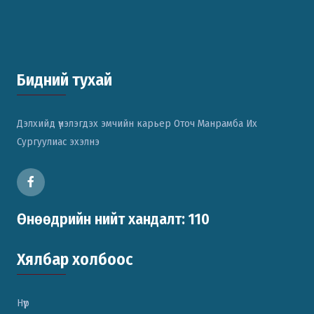
Бидний тухай
Дэлхийд үнэлэгдэх эмчийн карьер Оточ Манрамба Их
Сургуулиас эхэлнэ
Өнөөдрийн нийт хандалт: 110
Хялбар холбоос
Нүүр