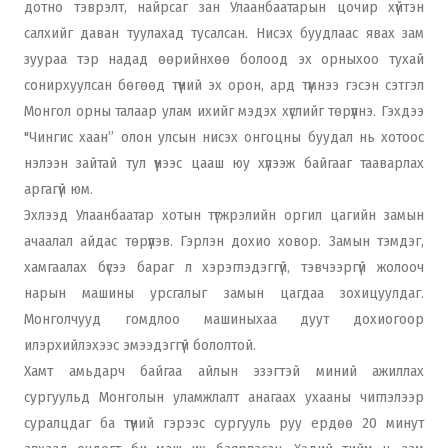
дотно тэврэлт, найрсаг зан Улаанбаатарын цочир хүйтэн
салхийг даван туулахад тусалсан. Нисэх буудлаас явах зам
зуураа тэр надад өөрийнхөө болоод эх орныхоо тухай
сонирхуулсан бөгөөд түүний эх орон, ард түмнээ гэсэн сэтгэл
Монгол орны талаар улам ихийг мэдэх хүслийг төрүүлнэ. Гэхдээ
"Чингис хаан” олон улсын нисэх онгоцны буудал нь хотоос
нэлээн зайтай тул үүнээс цааш юу хүлээж байгааг тааварлах
аргагүй юм.
Эхлээд Улаанбаатар хотын түгжрэлийн оргил цагийн замын
ачаалал айдас төрүүлэв. Гэрлэн дохио ховор. Замын тэмдэг,
хамгаалах бүсээ бараг л хэрэглэдэггүй, тэвчээргүй жолооч
нарын машины урсгалыг замын цагдаа зохицуулдаг.
Монголчууд гомдлоо машиныхаа дуут дохиогоор
илэрхийлэхээс эмээдэггүй бололтой.
Хамт амьдарч байгаа айлын эзэгтэй миний ажиллах
сургуульд Монголын уламжлалт анагаах ухааны чиглэлээр
суралцдаг ба түүний гэрээс сургууль руу ердөө 20 минут