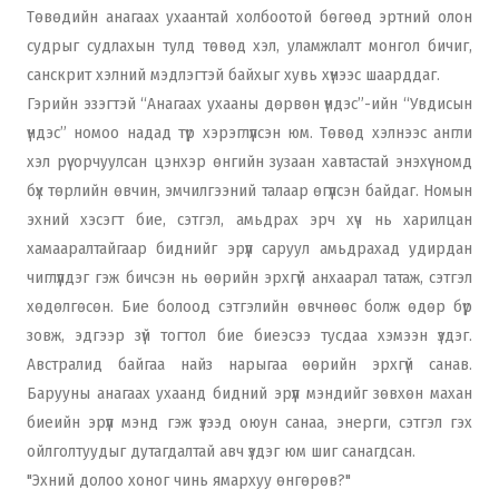
Төвөдийн анагаах ухаантай холбоотой бөгөөд эртний олон
судрыг судлахын тулд төвөд хэл, уламжлалт монгол бичиг,
санскрит хэлний мэдлэгтэй байхыг хувь хүнээс шаарддаг.
Гэрийн эзэгтэй “Анагаах ухааны дөрвөн үндэс”-ийн “Увдисын
үндэс” номоо надад түр хэрэглүүлсэн юм. Төвөд хэлнээс англи
хэл рүү орчуулсан цэнхэр өнгийн зузаан хавтастай энэхүү номд
бүх төрлийн өвчин, эмчилгээний талаар өгүүлсэн байдаг. Номын
эхний хэсэгт бие, сэтгэл, амьдрах эрч хүч нь харилцан
хамааралтайгаар биднийг эрүүл саруул амьдрахад удирдан
чиглүүлдэг гэж бичсэн нь өөрийн эрхгүй анхаарал татаж, сэтгэл
хөдөлгөсөн. Бие болоод сэтгэлийн өвчнөөс болж өдөр бүр
зовж, эдгээр зүй тогтол бие биеэсээ тусдаа хэмээн үздэг.
Австралид байгаа найз нарыгаа өөрийн эрхгүй санав.
Барууны анагаах ухаанд бидний эрүүл мэндийг зөвхөн махан
биеийн эрүүл мэнд гэж үзээд оюун санаа, энерги, сэтгэл гэх
ойлголтуудыг дутагдалтай авч үздэг юм шиг санагдсан.
"Эхний долоо хоног чинь ямархуу өнгөрөв?"