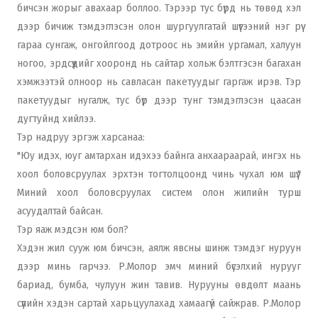
бичсэн жорыг авахаар боллоо. Тэрээр тус бүрд нь төвөд хэл
дээр бичиж тэмдэглэсэн олон шургуулгатай шүүгээний нэг рүү
гараа сунгаж, онгойлгоод дотроос нь эмийн ургамал, халуун
ногоо, эрдсүүдийг хооронд нь сайтар хольж бэлтгэсэн багахан
хэмжээтэй олноор нь савласан пакетуудыг гаргаж ирэв. Тэр
пакетуудыг нугалж, тус бүр дээр тунг тэмдэглэсэн цаасан
дугтуйнд хийлээ.
Тэр надруу эргэж харсанаа:
"Юу идэх, юуг амтархан идэхээ байнга анхаараарай, ингэх нь
хоол боловсруулах эрхтэн тогтолцоонд чинь чухал юм шүү."
Миний хоол боловсруулах систем олон жилийн турш
асуудалтай байсан.
Тэр яаж мэдсэн юм бол?
Хэдэн жил сууж юм бичсэн, аялж явсны шинж тэмдэг нуруун
дээр минь гарчээ. Р.Молор эмч миний бүсэлхий нурууг
бариад, бумба, чулуун жин тавив. Нурууны өвдөлт маань
сүүлийн хэдэн сартай харьцуулахад хамаагүй сайжрав. Р.Молор