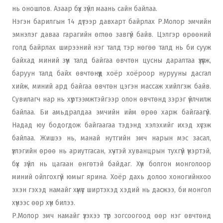
нь оношлов. Азаар бүх зүйл маань сайн байлаа.
Нэгэн барилгын 14 дүгээр давхарт байрлах Р.Молор эмчийн
эмнэлэг даваа гарагийн өглөө завгүй байв. Цэлгэр өрөөний
голд байрлах ширээний нэг талд тэр нөгөө талд нь би сууж
байхад миний зүүн талд байгаа өвчтөн цусны даралтаа үзүүлж,
баруун талд байх өвчтөнүүд хоёр хоёроор нурууны дасгал
хийж, миний ард байгаа өвчтөн цэгэн массаж хийлгэж байв.
Сувилагч нар нь хүртээмжтэйгээр олон өвчтөнд зэрэг үйлчилж
байлаа. Би амьдралдаа эмчийн ийм өрөө харж байгаагүй.
Надад юу бодогдож байгаагаа тэдэнд хэлэхийг ихэд хүсэж
байлаа. Жишээ нь, манай нутгийн эмч нарын мэс засал,
үзлэгийн өрөө нь ариутгасан, хүчтэй хуванцрын тухгүй үнэртэй,
бүх зүйл нь цагаан өнгөтэй байдаг. Хүн болгон монголоор
миний ойлгохгүй юмыг ярина. Хоёр дахь долоо хоногийнхоо
эхэн гэхэд намайг хүмүүс ширтэхэд хэдий нь дасжээ, би монгол
хүнээс өөр хүн билээ.
Р.Молор эмч намайг үзэхээ түр зогсоогоод өөр нэг өвчтөнд