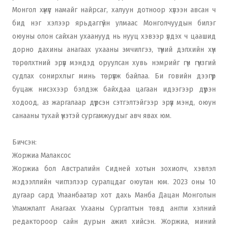
Монгол хүмүүс намайг найрсаг, халуун дотноор хүлээн авсан ч
бид нэг хэлээр ярьдаггүйн улмаас Монголчуудын билэг
оюуны олон сайхан ухаанууд нь нууц хэвээр үлдэх ч цаашид
дорно дахины анагаах ухааны эмчилгээ, түүний дэлхийн хүн
төрөлхтний эрүүл мэндэд оруулсан хувь нэмрийг гүн гүнзгий
судлах сонирхлыг минь төрүүлж байлаа. Би говийн дээгүүр
буцаж нисэхээр бэлдэж байхдаа цагаан идээгээр дүүрэн
ходоод, аз жаргалаар дүүрсэн сэтгэлтэйгээр эрүүл мэнд, оюун
санааны тухай үнэтэй сургамжуудыг авч явах юм.
Бичсэн:
Жоржиа Малаксос
Жоржиа бол Австралийн Сидней хотын зохиолч, хэвлэл
мэдээллийн чиглэлээр суралцдаг оюутан юм. 2023 оны 10
дугаар сард Улаанбаатар хот дахь Манба Дацан Монголын
Уламжлалт Анагаах Ухааны Сургалтын төвд англи хэлний
редактороор сайн дурын ажил хийсэн. Жоржиа, миний