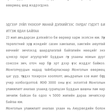
өвөрмөц шид мэдрэгдэнэ.
ЭДГЭЭР ЗҮЙЛ ҮНЭХЭЭР МАНАЙ ДЭЛХИЙГЭЭС ГАРДАГ ГЭДЭГТ БИ
ИТГЭЖ ЯДАН БАЙЛАА
23 жил амьдарсан дэлхийгээ би өөрөөр харж эхэлсэн юм. Хүн
төрөлхтний эрүүл мэндийг сахин хамгаалах, хамгийн аюултай
өвчнийг эмчлэхэд шаардлагатай байгалийн нөөцийг энэ
цэнхэр гараг агуулдгийг Буддын гүн ухааны номын дууг
сонссон эмч, оточ нар бүр эрт дээр үеэс мэддэг байжээ.
Монголчуудын надад тайлбарласнаар Монголын өвөрмөц
цаг уур, түүндээ тохирсон хооллолт, амьдралын хэв маяг бүгд
учир холбогдолтой. МЭӨ 3000 оны үеэс эхлэлтэй Монголын
уламжлалт анагаах ухаанд суралцсан Буддын шашны лам нар
эмчилж байсан ба одоо ч 5000 жилийн дараа эмчилсээр
байгаа юм.
Монголын уламжлалт анагаах ухаан нь Аюурведийн болон