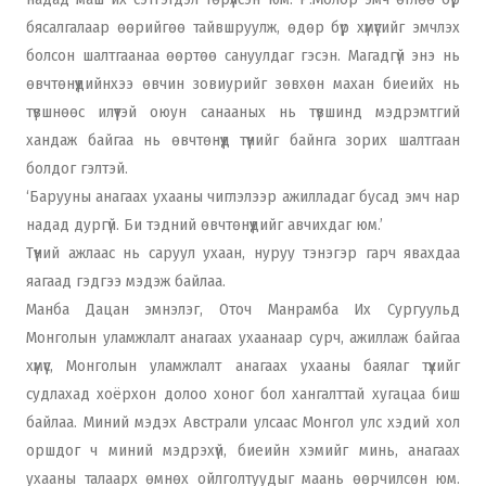
бясалгалаар өөрийгөө тайвшруулж, өдөр бүр хүмүүсийг эмчлэх
болсон шалтгаанаа өөртөө сануулдаг гэсэн. Магадгүй энэ нь
өвчтөнүүдийнхээ өвчин зовиурийг зөвхөн махан биеийх нь
түвшнөөс илүүтэй оюун санааных нь түвшинд мэдрэмтгий
хандаж байгаа нь өвчтөнүүд түүнийг байнга зорих шалтгаан
болдог гэлтэй.
‘Барууны анагаах ухааны чиглэлээр ажилладаг бусад эмч нар
надад дургүй. Би тэдний өвчтөнүүдийг авчихдаг юм.’
Түүний ажлаас нь саруул ухаан, нуруу тэнэгэр гарч явахдаа
яагаад гэдгээ мэдэж байлаа.
Манба Дацан эмнэлэг, Оточ Манрамба Их Сургуульд
Монголын уламжлалт анагаах ухаанаар сурч, ажиллаж байгаа
хүмүүс, Монголын уламжлалт анагаах ухааны баялаг түүхийг
судлахад хоёрхон долоо хоног бол хангалттай хугацаа биш
байлаа. Миний мэдэх Австрали улсаас Монгол улс хэдий хол
оршдог ч миний мэдрэхүй, биеийн хэмийг минь, анагаах
ухааны талаарх өмнөх ойлголтуудыг маань өөрчилсөн юм.