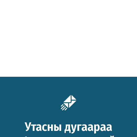
Утасны дугаараа