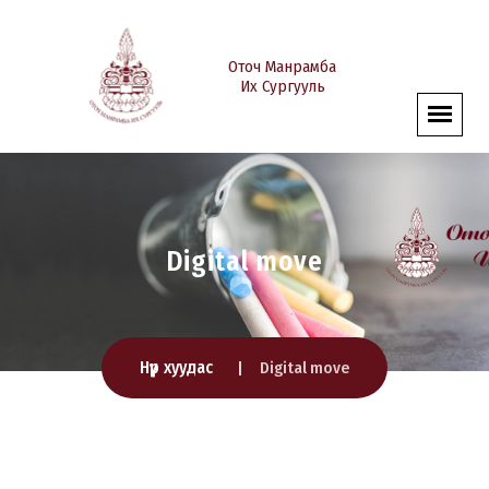
Оточ Манрамба
Их Сургууль
Digital move
Нүүр хуудас
Digital move