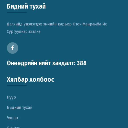
Бидний тухай
Дэлхийд үнэлэгдэх эмчийн карьер Оточ Манрамба Их
Сургуулиас эхэлнэ
Өнөөдрийн нийт хандалт: 388
Хялбар холбоос
Нүүр
Бидний тухай
Элсэлт
Оюутан