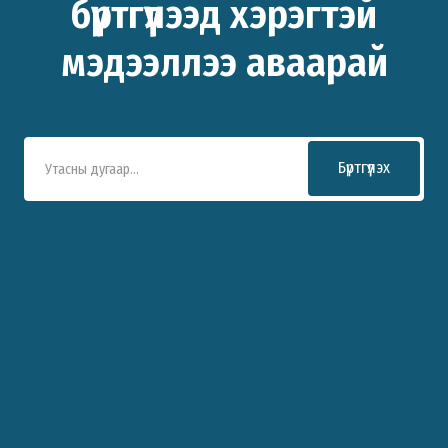
бүртгүүлээд хэрэгтэй
мэдээллээ аваарай
Бүртгүүлэх