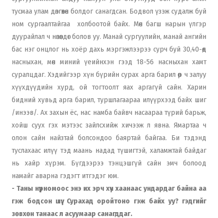
тусмаа улам дөлгөөхөн болдог санагдсан. Бодвол үзэж судалж буй
ном сургаалтайгаа холбоотой байх. Мөн багш нарын үлгэр
дуурайлал ч нөлөөлдөг болов уу. Манай сургуулийн, манай ангийн
бас нэг онцлог нь хоёр дахь мэргэжлээрээ сурч буй 30,40-өөд
насныхан, мөн миний үеийнхэн гээд 18-56 насныхан хамт
суралцдаг. Хэдийгээр хүн бүрийн сурах арга барил өөр ч залуу
хүүхдүүдийн хурд, ой тогтоолт яах аргагүй сайн. Харин
бидний хувьд арга барил, туршлагаараа илүүрхээд байх шиг
/инээв/. Ах захын ёс, нас намба байвч насаараа түрий барьж,
хойш суух гэх мэтээс зайлсхийж хичээж л явна. Ямартаа ч
олон сайн найзтай болсондоо баяртай байгаа. Би тэдэнд
туслахаас илүү тэд маань надад түшигтэй, халамжтай байдаг
нь хайр хүрэм. Бүгдээрээ тэнцэшгүй сайн эмч болоод
намайг аварна гэдэгт итгэдэг юм.
- Таны нүүрномоос энэ их эрч хүч хаанаас ундардаг байна аа
гэж бодсон шүү. Сурахад оройтоно гэж байх уу? гэдгийг
зөвхөн танаас л асуумаар санагддаг.