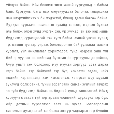
үйлдэж байна. Ийм боломж зөвхөн манай сургуульд л байгаа
байх. Сургууль, багш нар, оюутнууддаа баярлаж талархснаа
яаж илэрхийлэхээ ч би мэдэхгүй, буянд даган баясаж байна.
Буддын сургааль номлолын тухайд сонсож, мэдсэн бүхнээ
аль болох олон хүнд хүргэх сэн, үр хүүхэд, ач зээ нар минь
буддизмд суралцаасай гэж хүсч байна. Манай улсын хувьд
төр, шашин тусгаар учраас боловсролын байгууллагад шашны
сургалт, үйл ажиллагааг хориглодог. Үүнд мэдээж сайн тал
бий ч, муу тал нь нийгэмд бугшсан ёс суртхууны доройтол,
бүүр уналт гэж болохоор муу муухай хэргүүд удаа дараа
гарч байна. Тэр байтугай гэр бүл, хамаатан садан, найз
нөхдийн харилцаанд хэм хэмжээнээс хэтэрсэн муу муухай
зүйлүүд болж байна. Үүний эсрэг сайн сайхан зүйлийг авчрах
зөв зүйл буддизмд байгаа нь бидний хувьд завшаантай. Иймд
сургуульд заадаггүй тэр эрдэм мэдлэгийг хүүхдүүд гэр бүл,
ойр дотнын хүрээллээс авах нь чухал. Боловсролын
системын дутагдалтай тал болох зөөлөн ур чадварыг гэр бүлийн