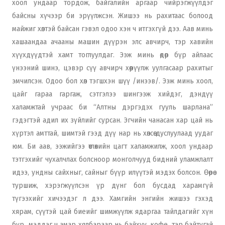
хоол ундаар тордож, байгалийн аргаар чийрэгжүүлдэг
байсны хүчээр би эрүүлжсэн. Жишээ нь рахитаас болоод
майжиг хөлтэй байсан гэвэл одоо хэн ч итгэхгүй дээ. Аав минь
хашаандаа ачааны машин дүүрэн элс авчирч, тэр хавийн
хүүхдүүдтэй хамт тоглуулдаг. Ээж минь өдөр бүр айлаас
үнээний шинэ, цэвэр сүү авчирч хөөрүүлж уулгасаар рахитыг
эмчилсэн. Одоо бол хөл тэгшхэн шүү /инээв/. Ээж минь хоол,
цайг гараа гаргаж, сэтгэлээ шингээж хийдэг, дэндүү
халамжтай учраас би “Алтны дэргэдэх гууль шарлана”
гэдэгтэй адил их зүйлийг сурсан. Эгчийн чанасан хар цай нь
хүртэл амттай, шимтэй гээд дүү нар нь хөлсөө дуслуулаад уудаг
юм. Би аав, ээжийгээ өтлөхийн цагт халамжилж, хоол ундаар
тэтгэхийг чухалчлах болсноор монголчууд бидний уламжлалт
идээ, ундны сайхныг, сайныг бүүр илүүтэй мэдэх болсон. Өөрөө
туршиж, хэрэгжүүлсэн үр дүнг бол бусдад харамгүй
түгээхийг хичээдэг л дээ. Хамгийн энгийн жишээ гэхэд
хярам, сүүтэй цай биеийг шимжүүлж ядаргаа тайлдагийг хүн
бүр мэддэг ч амар хялбараар нь байхуу, кофе, тэр байтугай