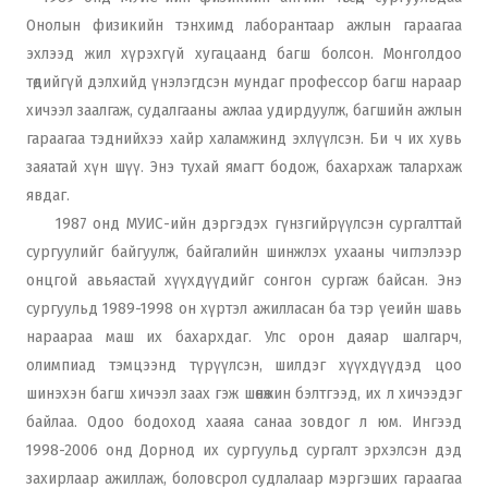
Онолын физикийн тэнхимд лаборантаар ажлын гараагаа
эхлээд жил хүрэхгүй хугацаанд багш болсон. Монголдоо
төдийгүй дэлхийд үнэлэгдсэн мундаг профессор багш нараар
хичээл заалгаж, судалгааны ажлаа удирдуулж, багшийн ажлын
гараагаа тэднийхээ хайр халамжинд эхлүүлсэн. Би ч их хувь
заяатай хүн шүү. Энэ тухай ямагт бодож, бахархаж талархаж
явдаг.
1987 онд МУИС-ийн дэргэдэх гүнзгийрүүлсэн сургалттай
сургуулийг байгуулж, байгалийн шинжлэх ухааны чиглэлээр
онцгой авьяастай хүүхдүүдийг сонгон сургаж байсан. Энэ
сургуульд 1989-1998 он хүртэл ажилласан ба тэр үеийн шавь
нараараа маш их бахархдаг. Улс орон даяар шалгарч,
олимпиад тэмцээнд түрүүлсэн, шилдэг хүүхдүүдэд цоо
шинэхэн багш хичээл заах гэж шөнөжин бэлтгээд, их л хичээдэг
байлаа. Одоо бодоход хааяа санаа зовдог л юм. Ингээд
1998-2006 онд Дорнод их сургуульд сургалт эрхэлсэн дэд
захирлаар ажиллаж, боловсрол судлалаар мэргэших гараагаа