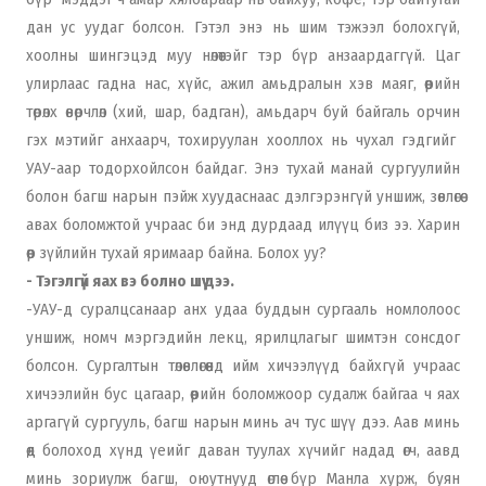
дан ус уудаг болсон. Гэтэл энэ нь шим тэжээл болохгүй,
хоолны шингэцэд муу нөлөөтэйг тэр бүр анзаардаггүй. Цаг
улирлаас гадна нас, хүйс, ажил амьдралын хэв маяг, өөрийн
төрөлх өвөрчлөл (хий, шар, бадган), амьдарч буй байгаль орчин
гэх мэтийг анхаарч, тохируулан хооллох нь чухал гэдгийг
УАУ-аар тодорхойлсон байдаг. Энэ тухай манай сургуулийн
болон багш нарын пэйж хуудаснаас дэлгэрэнгүй уншиж, зөвлөгөө
авах боломжтой учраас би энд дурдаад илүүц биз ээ. Харин
өөр зүйлийн тухай яримаар байна. Болох уу?
- Тэгэлгүй яах вэ болно шүү дээ.
-УАУ-д суралцсанаар анх удаа буддын сургааль номлолоос
уншиж, номч мэргэдийн лекц, ярилцлагыг шимтэн сонсдог
болсон. Сургалтын төлөвлөгөөнд ийм хичээлүүд байхгүй учраас
хичээлийн бус цагаар, өөрийн боломжоор судалж байгаа ч яах
аргагүй сургууль, багш нарын минь ач тус шүү дээ. Аав минь
өөд болоход хүнд үеийг даван туулах хүчийг надад өгч, аавд
минь зориулж багш, оюутнууд өглөө бүр Манла хурж, буян