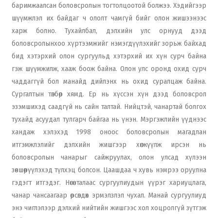
баримжаалсан боловсролын тогтолцоотой болжээ. Хэдийгээр
шүүмжлэл их байдаг ч ололт чамгүй бийг олон жишээнээс
харж болно. Тухайлбал, дэлхийн улс орнууд дээд
боловсролынхоо хүртээмжийг нэмэгдүүлэхийг зорьж байхад
бид хэтэрхий олон сургуульд хэтэрхий их хүн сурч байна
гэж шүүмжилж, хааж боож байна. Олон улс оронд охид сурч
чаддаггүй бол манайд дийлэнх нь охид суралцаж байна.
Сургалтын төлбөр хямд. Ер нь хүссэн хүн дээд боловсрол
эзэмшихэд саадгүй нь сайн талтай. Нийцтэй, чанартай болгох
тухайд асуудал тулгарч байгаа нь үнэн. Мэргэжлийн үүднээс
хандаж хэлэхэд 1998 оноос боловсролын магадлан
итгэмжлэлийг дэлхийн жишгээр хөгжүүлж ирсэн нь
боловсролын чанарыг сайжруулах, олон улсад хүлээн
зөвшөөрүүлэхэд түлхэц болсон. Цаашдаа ч хувь нэмрээ оруулна
гэдэгт итгэдэг. Нөгөө талаас сургуулиудын үүрэг хариуцлага,
чанар чансаагаар өрсөлдөх эрмэлзлэл чухал. Манай сургуулиуд
энэ чиглэлээр дэлхий нийтийн жишгээс хол хоцролгүй зүтгэж