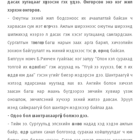
дасах хугацааг хүлээсэн гэх үү дээ. Өнгөрсөн энэ нэг жил
хэрхэн өнгөрөв.
- Оюутны эхний жил бодсоноос их ачаалалтай байсан ч
харвасан сум мэт өнгөрчээ. Ажлын ширээнээс оюутны ширээнд
шилжихэд нээрээ л дасах гэж хэсэг хугацаанд самгардсаан.
Сургалтын төлөвлөгөө, багш нарын заах арга барил, хичээлийн
зохион байгуулалт нь миний мэдэхээс тэс өөр, өвөрмөц байсан.
Билгүүн номч Б.Ринчен гуайгаас нэг залуу “Олон хэл сурахад
толгой их өвдөнө биз” гэж асуухад нь “Үгүй ээ хүүхээ, бөгс л их
өвддөг юм даа” гэсэн үгийг биеэр мэдэрсэн дээ. Шантраагүй ч
нэлээд ядарсанаа нуугаад яах вэ. Ангийн болон хичээл
заасан багш нар маань бүгдээрээ эмчийн хувиар үзэж
оношлож, эмчилсэний хүчээр эхний жилээ давсан. Эрүүл
мэнд сайжраагүй бол шантарч мэдэхээр байлаа даа.
- Одоо бол шантрахааргүй болжээ дээ.
- Тийм ээ. Сургуульд элсэхийн өмнөхөн надад хэд хэдэн ажлын
байр, өндөр цалин санал болгоход сурахаа хойшлуулдаг ч юм
билүү гэж бодож үзсээн. Гэтэл нэг чухал юмнаас хоцорчих