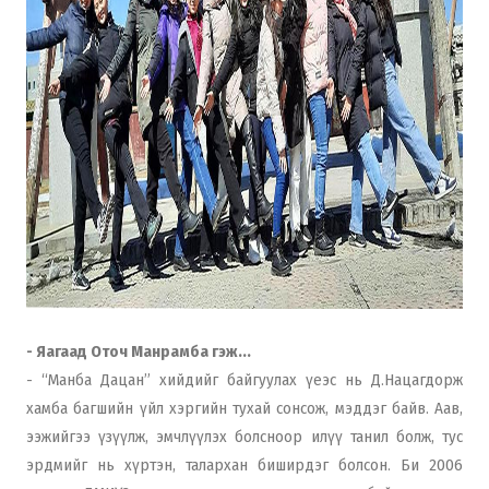
- Яагаад Оточ Манрамба гэж...
- “Манба Дацан” хийдийг байгуулах үеэс нь Д.Нацагдорж
хамба багшийн үйл хэргийн тухай сонсож, мэддэг байв. Аав,
ээжийгээ үзүүлж, эмчлүүлэх болсноор илүү танил болж, тус
эрдмийг нь хүртэн, талархан биширдэг болсон. Би 2006