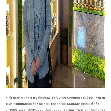
- Нээрээ л тийм шүү. Ингэхэд та боловсролын салбарт хэдэн
жил ажилласан бэ? Ажлын гараагаа хаанаас эхэлж байв.
- 1989 онд МУИС-ийн физикийн ангийг төгсөөд сургуульдаа