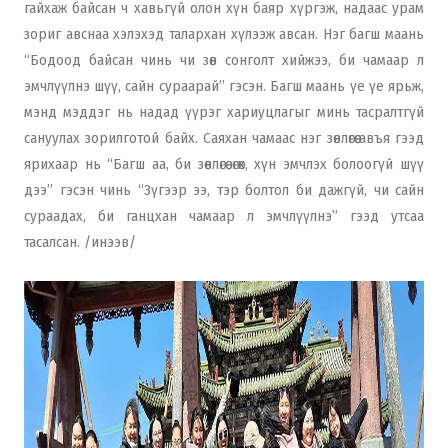
гайхаж байсан ч хавьгүй олон хүн баяр хүргэж, надаас урам
зориг авснаа хэлэхэд талархан хүлээж авсан. Нэг багш маань
“Бодоод байсан чинь чи зөв сонголт хийжээ, би чамаар л
эмчлүүлнэ шүү, сайн сураарай” гэсэн. Багш маань үе үе ярьж,
мэнд мэддэг нь надад үүрэг хариуцлагыг минь тасралтгүй
сануулах зорилготой байх. Саяхан чамаас нэг зөвлөгөө авъя гээд
ярихаар нь “Багш аа, би зөвлөгөө өгөх, хүн эмчлэх болоогүй шүү
дээ” гэсэн чинь “Зүгээр ээ, тэр болтол би дажгүй, чи сайн
сураадах, би ганцхан чамаар л эмчлүүлнэ” гээд утсаа
тасалсан. /инээв/