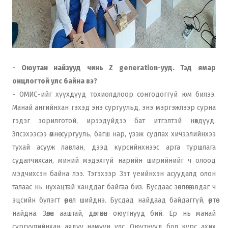
- Оюутан найзууд чинь Z generation-ууд. Тэд ямар
онцлогтой улс байна вэ?
- ОМИС-ийг хүүхдүүд тохиолдлоор сонгодоггүй юм билээ.
Манай ангийнхан гэхэд энэ сургуульд, энэ мэргэжлээр сурна
гэдэг зорилготой, ирээдүйдээ бат итгэлтэй нөхдүүд.
Элсэхээсээ өмнө сургууль, багш нар, үзэж судлах хичээлийнхээ
тухай асууж лавлан, дээд курсийнхнээс арга туршлага
судалчихсан, миний мэдэхгүй нарийн ширийнийг ч олоод
мэдчихсэн байна лээ. Тэгэхээр Зэт үеийнхэн асуудалд олон
талаас нь нухацтай ханддаг байгаа биз. Бусдаас зөвлөгөө авдаг ч
эцсийн бүлэгт өөрөө л шийднэ. Бусдад найдаад байдаггүй, өөртөө
найдна. Зөөлөн ааштай, дөлгөөхөн оюутнууд бий. Ер нь манай
сургуулийнхан аядуу намуун улс. Оюутнууд бол курс ахих