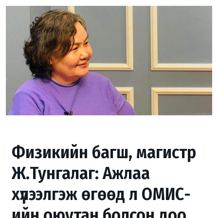
Физикийн багш, магистр
Ж.Тунгалаг: Ажлаа
хүлээлгэж өгөөд л ОМИС-
ийн оюутан болсон доо