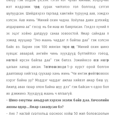
мэт мэдрэмж төрөөд сурах чиглэлээ гол болгоод сэтгэл
шулуудсан. Шийдвэрээ гаргаад хамгийн түрүүнд аав, ээждээ
хэлсэн. Аав минь “Миний охин чадна. Хоёулаа даян дэлхийд
алдаршина аа” гэхэд нь би маш их баярласан. Гэхдээ хүний л
эх эцэг хойно далдуур санаа зовоостой. Ямар сайндаа л
ээжид нууцаар “Энэ маань чаддаг л байгаа даа” гэж хэлсэн
байх вэ. Харин ээж 100 мянган төгрөг өгөөд “Миний охин шинэ
хувцас аваарай, ангийн чинь хүүхдүүд бүлтийтлээ гоёод,
мөнгөтэй ирсэн байгаа даа” гэж билээ. Ээжийнхээ өгсөн мөнгөөр
цагаан халад авсан. Төгсөтлөө өмсөнө дөө. 1-р курст орой болгон
даалгавар хийгээд суухаар хань минь “Чи ингэж өөрийгөө зовоох
хэрэг байна уу? Мэддэг чаддаг ажлаа хийвэл амар биш үү.
Ажилд авах газар олон байна шүү дээ” гэж байсан ч одоо бол
их дэмжинэ. Хүүхдүүд маань ч ялгаагүй.
- Шинэ оюутны амьдрал хэрхэн эхэлж байв даа. Хичээлийн
анхны өдөр...Ямар санагдсан бэ?
- Анх 7 настай сургуульд орсноос хойш 50 жил боловсролын