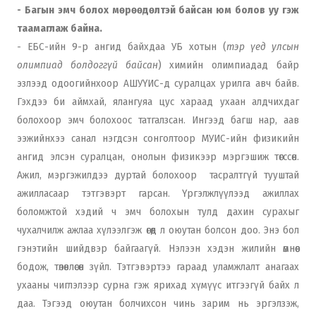
- Багын эмч болох мөрөөдөлтэй байсан юм болов уу гэж
таамаглаж байна.
- ЕБС-ийн 9-р ангид байхдаа УБ хотын (
тэр үед улсын
олимпиад болдоггүй байсан
) химийн олимпиадад байр
эзлээд одоогийнхоор АШУҮИС-д суралцах урилга авч байв.
Гэхдээ би аймхай, ялангуяа цус хараад ухаан алдчихдаг
болохоор эмч болохоос татгалзсан. Ингээд багш нар, аав
ээжийнхээ санал нэгдсэн сонголтоор МУИС-ийн физикийн
ангид элсэн суралцан, онолын физикээр мэргэшиж төгссөн.
Ажил, мэргэжилдээ дуртай болохоор тасралтгүй тууштай
ажилласаар тэтгэвэрт гарсан. Үргэлжлүүлээд ажиллах
боломжтой хэдий ч эмч болохын тулд дахин сурахыг
чухалчилж ажлаа хүлээлгэж өгөөд л оюутан болсон доо. Энэ бол
гэнэтийн шийдвэр байгаагүй. Нэлээн хэдэн жилийн өмнөөс
бодож, төлөвлөсөн зүйл. Тэтгэвэртээ гараад уламжлалт анагаах
ухааны чиглэлээр сурна гэж ярихад хүмүүс итгээгүй байх л
даа. Тэгээд оюутан болчихсон чинь зарим нь эргэлзэж,