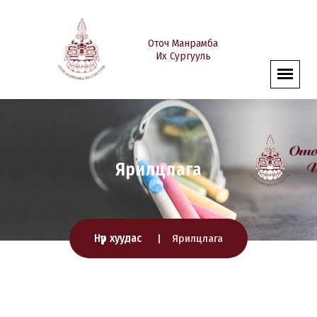
Оточ Манрамба
Их Сургууль
Ярилцлага
Нүүр хуудас
Ярилцлага