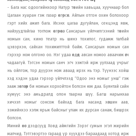
- Бага нас одоогийнхоор Натур төвийн хавьцаа, хуучнаар бол
Цагаан хуаран гэж газар өнгөрсөн. Айлын отгон охин болохоор
гэрт хийх ажил бага. Ихэнх цагаа дугуйлан, секцэнд явж,
найзуудтайгаа тоглож өнгөрөөнө. Сансарын үйлчилгээний төвийн
номын сан, кино театр нь шинэ тохилог, гудамж талбай
цэвэрхэн, сайхан тохижилттой байж. Сансарын номын сан
гэрээр ном олгоно оо. Нэг удаа өвдөөд авсан номоо аваачиж өгч
чадаагүй. Тэгсэн номын санч эгч ээжтэй ирж уулзаад учрыг
нь ойлгож, тор дүүрэн ном аваад ирэх нь тэр. Түүнээс хойш
хэд хэдэн удаа гэрээр үйлчлээд “Одоо энэ номыг унш“ гэж
зааж зөвлөсөөр би номын хорхойтон болсон юм даа. Буянтай сайн
хүмүүс энэ амьдралд олон таарна шүү. Багш нарынхаа
хичээл номыг сонсож байхад бага насанд хөгшин аав,
ээжийнхээ хэлж ярьж байсныг улам их дурсан санаж, бишрэх
болсон.
Миний өвөг дээдсүүд Ховд аймгийн Зэрэг сумын эгэл жирийн
малчид. Тэтгэвэртээ гараад үр хүүхдээ бараадаад хотод ирж