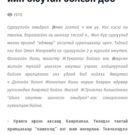
1970
Сургуулийн амьдрал. Өртөө гэлтэй ч юм уу. Нэг хэсэг нь
төгсөж, дараагийнх нь шинээр элсээд л... Жил бүр сургуульд
маань ярианд “өдмөөр” элсэгчид суралцахаар ирнэ. Тэдний
нэг бол Оточ Манрамба их сургуулийн 2-р курсийн оюутан,
Физикийн багш, магистр Ж.Тунгалаг байгаа юм. Өнгөрсөн
жилийн тухайд шинэхэн оюутан учраас хойшлуулаад
байсан ярилцлагаа энэ удаад бид хийлээ. Ямартаа
ч
Дэлхийн болон Монголын багш нарын баярын өдрөөр
уулзсандаа баяртай байна. Ингээд Ж.Тунгалаг багшийнхаа
"Шинэ оюутны шинэхэн амьдрал"-аас сонирхсоноо
хуваалцаж байна.
- Урилга хүлээн авсанд баярлалаа. Үнэндээ тантай
ярилцахаар “онилоод” нэг жил өнгөрлөө. Товчхондоо