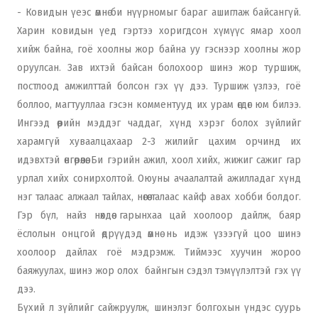
- Ковидын үеэс өмнө би нүүрномыг бараг ашиглаж байсангүй.
Харин ковидын үед гэртээ хоригдсон хүмүүс ямар хоол
хийж байна, гоё хоолны жор байна уу гэснээр хоолны жор
оруулсан. Зав ихтэй байсан болохоор шинэ жор туршиж,
постлоод амжилттай болсон гэх үү дээ. Туршиж үзлээ, гоё
боллоо, магтууллаа гэсэн комментууд их урам өгдөг юм билээ.
Ингээд өөрийн мэддэг чаддаг, хүнд хэрэг болох зүйлийг
харамгүй хуваалцахаар 2-3 жилийг цахим орчинд их
идэвхтэй өнгөрөөлөө. Би гэрийн ажил, хоол хийх, жижиг сажиг гар
урлал хийх сонирхолтой. Оюуны ачаалалтай ажилладаг хүнд
нэг талаас алжаал тайлах, нөгөө талаас кайф авах хобби болдог.
Гэр бүл, найз нөхдөө гарынхаа цай хоолоор дайлж, баяр
ёслолын онцгой өдрүүдэд өмнө нь идэж үзээгүй цоо шинэ
хоолоор дайлах гоё мэдрэмж. Тиймээс хуучин жороо
баяжуулах, шинэ жор олох байнгын сэдэл тэмүүлэлтэй гэх үү
дээ.
Бүхий л зүйлийг сайжруулж, шинэлэг болгохын үндэс суурь