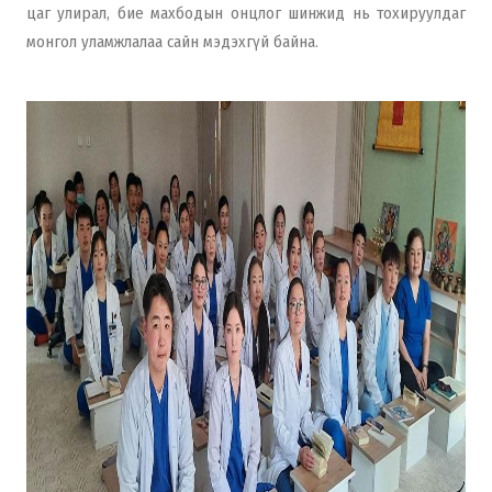
цаг улирал, бие махбодын онцлог шинжид нь тохируулдаг
монгол уламжлалаа сайн мэдэхгүй байна.