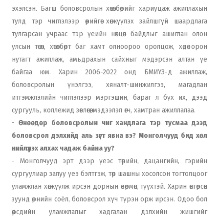
эхэлсэн. Багш боловсролын хөтөлбөрийг хариуцаж ажиллахын
тулд тэр чиглэлээр өөрийгөө хөгжүүлэх зайлшгүй шаардлага
тулгарсан учраас тэр үеийн нөхцөл байдлыг ашиглан олон
улсын төсөл, хөтөлбөрт баг хамт олноороо оролцож, хөдөө орон
нутагт ажиллаж, амьдрахын сайхныг мэдэрсэн алтан үе
байгаа юм. Харин 2006-2022 онд БМИҮЗ-д ажиллаж,
боловсролын үнэлгээ, хяналт-шинжилгээ, магадлан
итгэмжлэлийн чиглэлээр мэргэшин, бараг л бүх их, дээд
сургууль, коллежид зөвлөгөө, мэдээлэл өгч, хамтран ажиллалаа.
- Өнөөдөр боловсролын чиг хандлага тэр тусмаа дээд
боловсрол дэлхийд аль зүгт явна вэ? Монголчууд бид хөл
нийлүүлэх алхах чадаж байна уу?
- Монголчууд эрт дээр үеэс төрийн, дацангийн, гэрийн
сургуулиар залуу үеэ бэлтгэж, төр шашны хосолсон тогтолцоог
уламжлан хөгжүүлж ирсэн дорнын өвөрмөц түүхтэй. Харин өнгөрсөн
зуунд өрнийн соёл, боловсрол хүч түрэн орж ирсэн. Одоо бол
өөрсдийн уламжлалыг хадгалан дэлхийн жишгийг