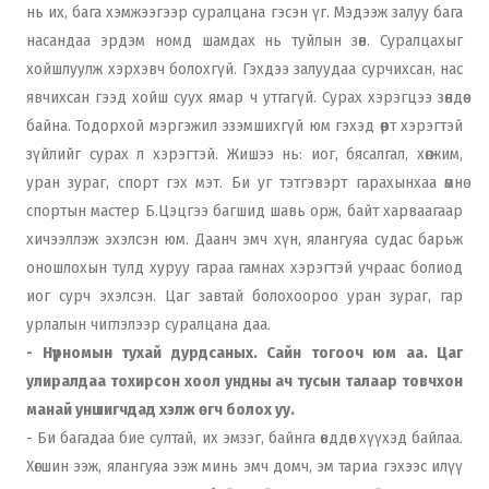
нь их, бага хэмжээгээр суралцана гэсэн үг. Мэдээж залуу бага
насандаа эрдэм номд шамдах нь туйлын зөв. Суралцахыг
хойшлуулж хэрхэвч болохгүй. Гэхдээ залуудаа сурчихсан, нас
явчихсан гээд хойш суух ямар ч утгагүй. Сурах хэрэгцээ зөндөө
байна. Тодорхой мэргэжил эзэмшихгүй юм гэхэд өөрт хэрэгтэй
зүйлийг сурах л хэрэгтэй. Жишээ нь: иог, бясалгал, хөгжим,
уран зураг, спорт гэх мэт. Би уг тэтгэвэрт гарахынхаа өмнө
спортын мастер Б.Цэцгээ багшид шавь орж, байт харваагаар
хичээллэж эхэлсэн юм. Даанч эмч хүн, ялангуяа судас барьж
оношлохын тулд хуруу гараа гамнах хэрэгтэй учраас болиод
иог сурч эхэлсэн. Цаг завтай болохоороо уран зураг, гар
урлалын чиглэлээр суралцана даа.
- Нүүрномын тухай дурдсаных. Сайн тогооч юм аа. Цаг
улиралдаа тохирсон хоол ундны ач тусын талаар товчхон
манай уншигчдад хэлж өгч болох уу.
- Би багадаа бие султай, их эмзэг, байнга өвддөг хүүхэд байлаа.
Хөгшин ээж, ялангуяа ээж минь эмч домч, эм тариа гэхээс илүү