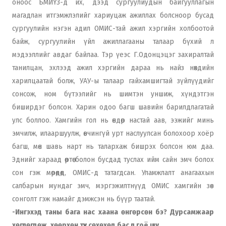
оноос БМИҮЗ-д их, дээд сургуулиудын байгууллагын
магадлан итгэмжлэлийг хариуцаж ажиллах болсноор бусад
сургуулийн нэгэн адил ОМИС-тай ажил хэргийн холбоотой
байж, сургуулийн үйл ажиллагааны талаар бүхий л
мэдээллийг авдаг байлаа. Тэр үеэс Г.Одонцэцэг захиралтай
танилцан, эхлээд ажил хэргийн дараа нь найз нөхдийн
харилцаатай болж, УАУ-ы талаар гайхамшигтай зүйлүүдийг
сонсож, ном бүтээлийг нь шимтэн уншиж, хүндэтгэн
биширдэг болсон. Харин одоо багш шавийн барилдлагатай
улс боллоо. Хамгийн гол нь өндөр настай аав, ээжийг минь
эмчилж, илааршуулж, өвчингүй урт наслуулсан болохоор хоёр
багш, мөн шавь нарт нь талархаж бишрэх болсон юм даа.
Эднийг хараад өөртөө болон бусдад туслах ийм сайн эмч болох
сон гэж мөрөөдөөд, ОМИС-д татагдсан. Уламжлалт анагаахын
салбарын мундаг эмч, мэргэжилтнүүд ОМИС хамгийн зөв
сонголт гэж намайг дэмжсэн нь бүүр таатай.
-Ингэхэд таны бага нас хаана өнгөрсөн бэ? Дурсамжаар
хөглөгдөж, хөөрхөн түүх сөхөхөд бас л гоё шүү.