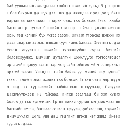
байгууллагатай амьдралаа холбосон миний хувьд 9-р сарын
1 бол баярын өдөр шүү дээ. Энэ өдөр нээлтдээ оролцоод, багш
нартайгаа танилцаад л тарах байх гэж бодсон. Гэтэл хамба
багш, хоёр туслах багшийн хамтаар найман цагийн хичээл
орж, төвөд хэлний бүх үсгээ заасан. Хичээл тарахад нэлээн их
даалгавартай харьж, шөнөжин сууж хийж байлаа. Оюутны мэдэх
ёстой агуулгын шимийг хураангуйлж сурах бичгийг
боловсруулах, шимийг дутаалгүй цээжлүүлж тогтоолгодог
арга зүйн давуу талыг тэр үед сайн ойлгоогүй ч сонирхлыг
эрхгүй татсан. Үнэндээ “Сайн байна уу, миний нэр Тунгаа”
гээд л төвөдөөр яриад эхэлнэ гэж бодсон. Тэгсэн багш нар шууд
л төвөд эх сурвалжийг тайлбарлан орчуулаад, бичүүлж
цээжлүүлэхээр нь гайхаад, ингэж заалгаад би хэл сурах
болов уу гэж эргэлзсэн. Ер нь манай сургалтын уламжлал нь
багшийг шүтэж, багшаас сонсон хөтлүүлж, өөрөө бясалган, эрдмийг
өөриймшүүлэх цогц үйл явц гэдгийг өнгөрсөн нэг жилд биеэр
туулж мэдлээ.