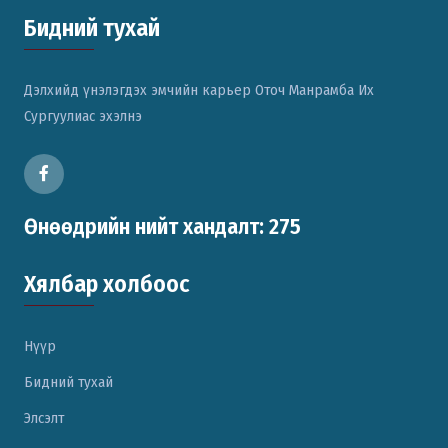
Бидний тухай
Дэлхийд үнэлэгдэх эмчийн карьер Оточ Манрамба Их
Сургуулиас эхэлнэ
Өнөөдрийн нийт хандалт: 275
Хялбар холбоос
Нүүр
Бидний тухай
Элсэлт