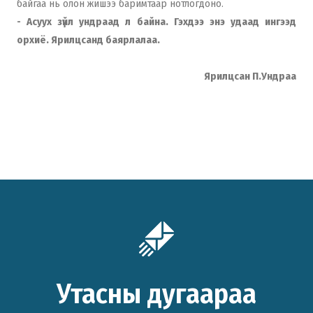
байгаа нь олон жишээ баримтаар нотлогдоно.
- Асуух зүйл ундраад л байна. Гэхдээ энэ удаад ингээд
орхиё. Ярилцсанд баярлалаа.
Ярилцсан П.Ундраа
Утасны дугаараа