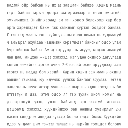
надтай ойр байсан нь их аз завшаан байжээ. Хөгшид маань
гэрт байгаа гарын доорх материалаар л өвчин эмгэгийг
эмчилчихнэ. Энийг хараад эм тан ховор болохоор хар бор
арга хэрэглэдэг байж гэж саяхныг хүртэл боддог байлаа.
Гэтэл тэд маань тэжээхүйн ухааны онол номыг нь судлаагүй
ч амьдрал ахуйдаа чадамгай хэрэглэдэг байсныг одоо улам
бүр ойлгож байна. Амьд сэрүүнд нь асууж, мэдэж авахгүй
яав даа. Ганцхан жишээ хэлэхэд, нэг удаа охиноо дагуулаад
хөгшин ээжийгээ эргэж очив. 2-3 настай охин зөрүүдлээд ааш
гаргах нь надад бол хэвийн. Харин хөгшин ээж маань охины
аашийг гайхаад, юу идүүлж, уулгаж байгааг асуулаа. Тэгээд
чацарганы шүүс ихээр уулгаснаас шар нь хөдөлж гэхэд нь би
итгээгүй л дээ. Гэтэл одоо яг тэр тухай онол номыг нь
дэлгэрэнгүй үзэж, үнэн байсанд эргэлзээгүй итгэлээ.
Дашрамд хэлэхэд хүүхдийнхээ зан аашны хувирлыг 2-3
насны синдром аяндаа зүгээр болно гэдэг болж. Хүүхдийн
идээ, ундааг шим тэжээл талаас нь нарийн тооцдог боловч