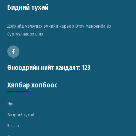
Бидний тухай
Дэлхийд үнэлэгдэх эмчийн карьер Оточ Манрамба Их
Сургуулиас эхэлнэ
Өнөөдрийн нийт хандалт: 123
Хялбар холбоос
Нүүр
Бидний тухай
Элсэлт