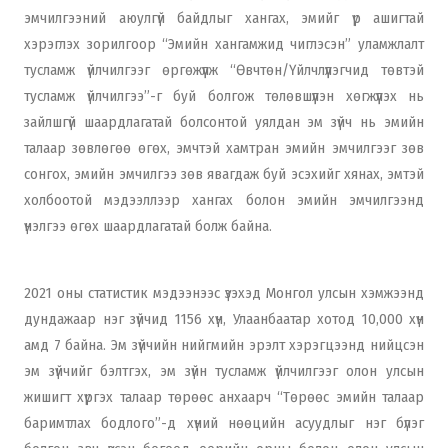
эмчилгээний аюулгүй байдлыг хангах, эмийг үр ашигтай
хэрэглэх зорилгоор “Эмийн хангамжид чиглэсэн” уламжлалт
тусламж үйлчилгээг өргөжүүлж “Өвчтөн/Үйлчлүүлэгчид төвтэй
тусламж үйлчилгээ”-г буй болгож төлөвшүүлэн хөгжүүлэх нь
зайлшгүй шаардлагатай болсонтой уялдан эм зүйч нь эмийн
талаар зөвлөгөө өгөх, эмчтэй хамтран эмийн эмчилгээг зөв
сонгох, эмийн эмчилгээ зөв явагдаж буй эсэхийг хянах, эмтэй
холбоотой мэдээллээр хангах болон эмийн эмчилгээнд
үнэлгээ өгөх шаардлагатай болж байна.
2021 оны статистик мэдээнээс үзэхэд Монгол улсын хэмжээнд
дундажаар нэг зүйчид 1156 хүн, Улаанбаатар хотод 10,000 хүн
амд 7 байна. Эм зүйчийн нийгмийн эрэлт хэрэгцээнд нийцсэн
эм зүйчийг бэлтгэх, эм зүйн тусламж үйлчилгээг олон улсын
жишигт хүргэх талаар төрөөс анхаарч “Төрөөс эмийн талаар
баримтлах бодлого”-д хүний нөөцийн асуудлыг нэг бүлэг