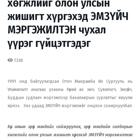
хөгжлийг олон улсын
жишигт хүргэхэд ЭМЗҮЙЧ
МЭРГЭЖИЛТЭН чухал
үүрэг гүйцэтгэдэг
1338
1991 онд байгуулагдсан Оточ Манрамба Их Сургууль нь
Уламжлалт анагаах ухааны Хүний их эмч, Сувилагч, Эмзүйч,
Буддын судлаач мэргэжлээр бакалаврын сургалтыг явуулж
ирлээ. Энэ удаад ЭМЗҮЙЧ мэргэжлийг онцлон сонирхуулбал:
Хүн амын эрүүл мэндийг сайжруулах, эрүүл мэндийн салбарын
хөгжлийг олон улсын жишигт хүргэхэд ЭМЗҮЙЧ мэргэжилтэн