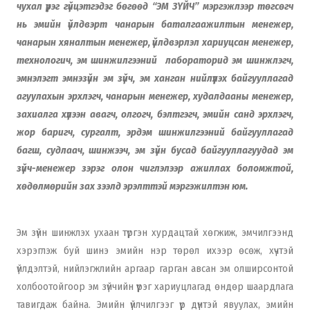
чухал үүрэг гүйцэтгэдэг бөгөөд “ЭМ ЗҮЙЧ” мэргэжлээр төгсөгч
нь эмийн үйлдвэрт чанарын баталгаажилтын менежер,
чанарын хяналтын менежер, үйлдвэрлэл хариуцсан менежер,
технологич, эм шинжилгээний лабораторид эм шинжлэгч,
эмнэлэгт эмнэзүйн эм зүйч, эм ханган нийлүүлэх байгууллагад
агуулахын эрхлэгч, чанарын менежер, худалдааны менежер,
захиалга хүлээн авагч, олгогч, бэлтгэгч, эмийн санд эрхлэгч,
жор баригч, сургалт, эрдэм шинжилгээний байгууллагад
багш, судлаач, шинжээч, эм зүйн бусад байгууллагуудад эм
зүйч-менежер зэрэг олон чиглэлээр ажиллах боломжтой,
хөдөлмөрийн зах зээлд эрэлттэй мэргэжилтэн юм.
Эм зүйн шинжлэх ухаан түргэн хурдацтай хөгжиж, эмчилгээнд
хэрэглэж буй шинэ эмийн нэр төрөл ихээр өсөж, хүчтэй
үйлдэлтэй, нийлэгжлийн аргаар гарган авсан эм олширсонтой
холбоотойгоор эм зүйчийн үүрэг хариуцлагад өндөр шаардлага
тавигдаж байна. Эмийн үйлчилгээг үр дүнтэй явуулах, эмийн