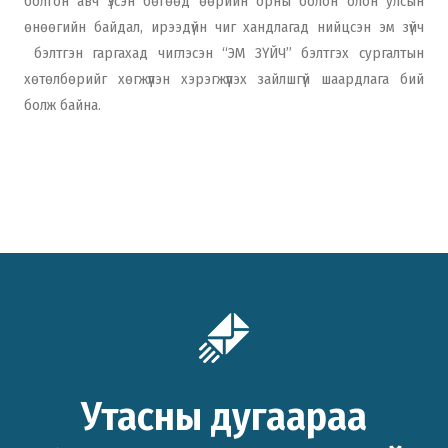
болгон авч үзсэн бөгөөд өөрийн орны болон олон улсын
өнөөгийн байдал, ирээдүйн чиг хандлагад нийцсэн эм зүйч
бэлтгэн гаргахад чиглэсэн “ЭМ ЗҮЙЧ” бэлтгэх сургалтын
хөтөлбөрийг хөгжүүлэн хэрэгжүүлэх зайлшгүй шаардлага бий
болж байна.
Утасны дугаараа