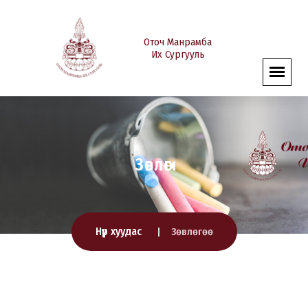
Оточ Манрамба
Их Сургууль
Зөвлөгөө
Нүүр хуудас
Зөвлөгөө